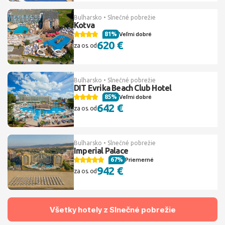
Bulharsko • Slnečné pobrežie
Kotva
81%
Veľmi dobré
620 €
za os. od
Bulharsko • Slnečné pobrežie
DIT Evrika Beach Club Hotel
85%
Veľmi dobré
642 €
za os. od
Bulharsko • Slnečné pobrežie
Imperial Palace
67%
Priemerné
942 €
za os. od
Všetky hotely z Slnečné pobrežie