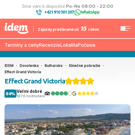
Sme vám k dispozícii
Po-Ne 08:00 - 22:00
+421 910 301 207
WhatsApp
|
15
Zájazdy predávame už
rokov
Termíny a ceny
Recenzie
Lokalita
Počasie
IDEM
Dovolenka
Bulharsko
Slnečné pobrežie
Effect Grand Victoria
Effect Grand Victoria
Veľmi dobré
84%
1876 hodnotení