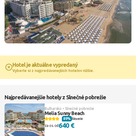
Hotel je aktuálne vypredaný
Vyberte si z najpredávanejších hotelov nižšie.
Najpredávanejšie hotely z Slnečné pobrežie
Bulharsko • Slnečné pobrežie
Melia Sunny Beach
89%
Skvelé
640 €
za os. od