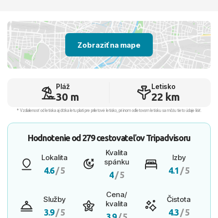
Zobraziť na mape
Pláž
Letisko
30 m
22 km
* Vzdialenosť od letiska aj dľžka letu platí pre príletové letisko, pri inom odletovom letisku sa môžu tieto údaje líšiť.
Hodnotenie od
279 cestovateľov
Tripadvisoru
Kvalita
Lokalita
Izby
spánku
4.6
/ 5
4.1
/ 5
4
/ 5
Cena/
Služby
Čistota
kvalita
3.9
/ 5
4.3
/ 5
3.9
/ 5