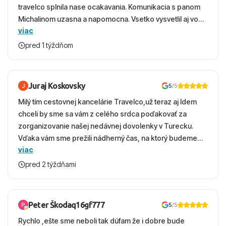
travelco splnila nase ocakavania. Komunikacia s panom
Michalinom uzasna a napomocna. Vsetko vysvetlil aj vo
viac
vecernych hodinach zaco sa ospravedlnujem. Hotel
krasny, cisty. Sluzby top. Strava, prostredie, more,
pred 1 týždňom
snorchlovanie. Dakujeme velmi pekne S pozdravom
Juraj Koskovsky
5
/5
Milý tím cestovnej kancelárie Travelco,už teraz aj Idem
chceli by sme sa vám z celého srdca poďakovať za
zorganizovanie našej nedávnej dovolenky v Turecku.
Vďaka vám sme prežili nádherný čas, na ktorý budeme
viac
ešte dlho s úsmevom spomínať. ​Všetko prebehlo
absolútne hladko – od prvotného výberu zájazdu, cez
pred 2 týždňami
ochotnú komunikáciu, až po samotný transfer a pobyt. ​
Ubytovaní sme boli v hoteli TUI Magic Life Jacaranda a
bola to trefa do čierneho! ​Čo nás dostalo najviac: ​Skvelé
Peter Škodaq16gf777
5
/5
služby a personál: Vždy usmievaví, ochotní a starostliví
Rychlo ,ešte sme neboli tak dúfam že i dobre bude
ľudia. ​Gastro zážitok: Výborné, pestré a čerstvé jedlo