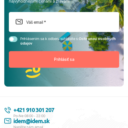
najvýhodnejšími cenami a zľavami
Prihlásením sa k odberu súhlasíte s
Ochranou osobných
údajov
+421 910 301 207
Po-Ne 08:00 - 22:00
idem@idem.sk
Napíšte nám email