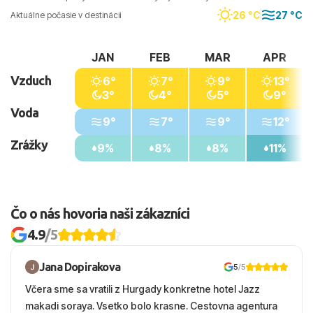
26 °C
27 °C
Aktuálne počasie v destinácii
JAN
FEB
MAR
APR
Vzduch
6°
7°
9°
13°
3°
4°
5°
9°
Voda
9°
7°
9°
12°
Zrážky
9%
8%
8%
11%
Čo o nás hovoria naši zákazníci
4.9
/5
Jana Dopirakova
5
/5
Včera sme sa vratili z Hurgady konkretne hotel Jazz
makadi soraya. Vsetko bolo krasne. Cestovna agentura