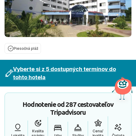
Piesočná pláž
Vyberte si z 5 dostupných termínov do
tohto hotela
Hodnotenie od
287 cestovateľov
Tripadvisoru
Kvalita
Cena/
Lokalita
spánku
Izby
Služby
kvalita
Čistota