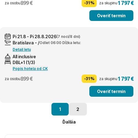
899 €
1 797 €
-31%
za osobu
za skupinu
Overiť termín
Pi 21.8 - Pi 28.8.2026
(7 nocí/8 dní)
Bratislava - /
Odlet 06:00 Dĺžka letu:
Detail letu
All inclusive
DBL+1 (1/3)
Popis hotela od CK
899 €
1 797 €
-31%
za osobu
za skupinu
Overiť termín
1
2
Ďalšia