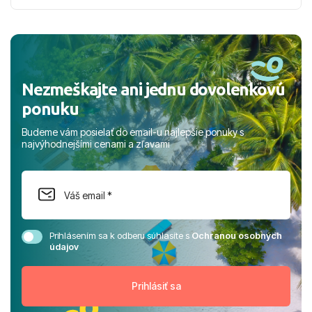
nabudúce! Ďakujeme za skvelé spomienky. ​S pozdravom
a prianím mnohých ďalších spokojných klientov, Juraj s
rodinou.
Nezmeškajte ani jednu dovolenkovú
ponuku
Budeme vám posielať do email-u najlepšie ponuky s
najvýhodnejšími cenami a zľavami
Prihlásením sa k odberu súhlasíte s
Ochranou osobných
údajov