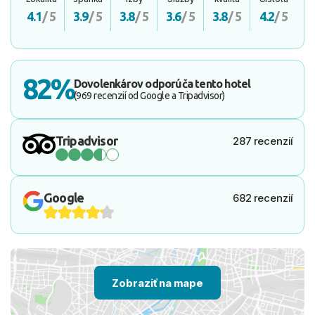
4.1
/ 5
3.9
/ 5
3.8
/ 5
3.6
/ 5
3.8
/ 5
4.2
/ 5
82%
Dovolenkárov odporúča tento hotel
(969 recenzií od Google a Tripadvisor)
Tripadvisor
287 recenzií
Google
682 recenzií
Zobraziť na mape