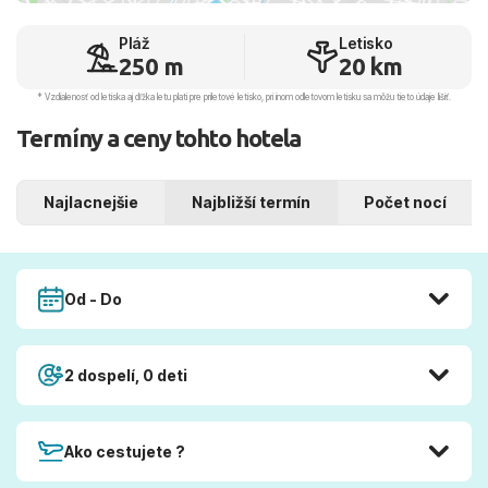
Pláž
Letisko
250 m
20 km
* Vzdialenosť od letiska aj dľžka letu platí pre príletové letisko, pri inom odletovom letisku sa môžu tieto údaje líšiť.
Termíny a ceny tohto hotela
Najlacnejšie
Najbližší termín
Počet nocí
Od - Do
2 dospelí, 0 deti
Ako cestujete ?