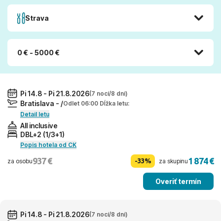
Strava
0 € - 5000 €
Pi 14.8 - Pi 21.8.2026
(7 nocí/8 dní)
Bratislava - /
Odlet 06:00 Dĺžka letu:
Detail letu
All inclusive
DBL+2 (1/3+1)
Popis hotela od CK
937 €
1 874 €
-33%
za osobu
za skupinu
Overiť termín
Pi 14.8 - Pi 21.8.2026
(7 nocí/8 dní)