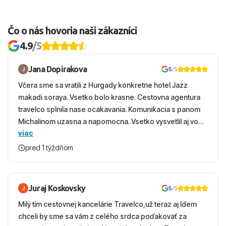
Čo o nás hovoria naši zákazníci
4.9
/5
Jana Dopirakova
5
/5
Včera sme sa vratili z Hurgady konkretne hotel Jazz
makadi soraya. Vsetko bolo krasne. Cestovna agentura
travelco splnila nase ocakavania. Komunikacia s panom
Michalinom uzasna a napomocna. Vsetko vysvetlil aj vo
viac
vecernych hodinach zaco sa ospravedlnujem. Hotel
krasny, cisty. Sluzby top. Strava, prostredie, more,
pred 1 týždňom
snorchlovanie. Dakujeme velmi pekne S pozdravom
Juraj Koskovsky
5
/5
Milý tím cestovnej kancelárie Travelco,už teraz aj Idem
chceli by sme sa vám z celého srdca poďakovať za