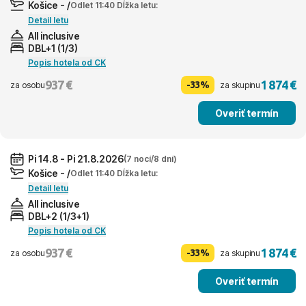
Košice - /
Odlet 11:40 Dĺžka letu:
Detail letu
All inclusive
DBL+1 (1/3)
Popis hotela od CK
937 €
1 874 €
-33%
za osobu
za skupinu
Overiť termín
Pi 14.8 - Pi 21.8.2026
(7 nocí/8 dní)
Košice - /
Odlet 11:40 Dĺžka letu:
Detail letu
All inclusive
DBL+2 (1/3+1)
Popis hotela od CK
937 €
1 874 €
-33%
za osobu
za skupinu
Overiť termín