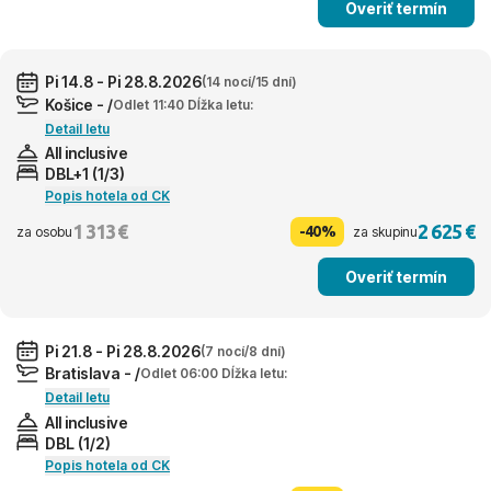
Overiť termín
Pi 14.8 - Pi 28.8.2026
(14 nocí/15 dní)
Košice - /
Odlet 11:40 Dĺžka letu:
Detail letu
All inclusive
DBL+1 (1/3)
Popis hotela od CK
1 313 €
2 625 €
-40%
za osobu
za skupinu
Overiť termín
Pi 21.8 - Pi 28.8.2026
(7 nocí/8 dní)
Bratislava - /
Odlet 06:00 Dĺžka letu:
Detail letu
All inclusive
DBL (1/2)
Popis hotela od CK