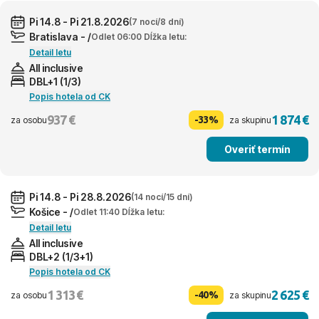
Pi 14.8 - Pi 21.8.2026
(7 nocí/8 dní)
Bratislava - /
Odlet 06:00 Dĺžka letu:
Detail letu
All inclusive
DBL+1 (1/3)
Popis hotela od CK
937 €
1 874 €
-33%
za osobu
za skupinu
Overiť termín
Pi 14.8 - Pi 28.8.2026
(14 nocí/15 dní)
Košice - /
Odlet 11:40 Dĺžka letu:
Detail letu
All inclusive
DBL+2 (1/3+1)
Popis hotela od CK
1 313 €
2 625 €
-40%
za osobu
za skupinu