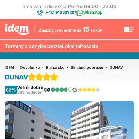
Sme vám k dispozícii
Po-Ne 08:00 - 22:00
+421 910 301 207
WhatsApp
|
15
Zájazdy predávame už
rokov
Termíny a ceny
Recenzie
Lokalita
Počasie
IDEM
Dovolenka
Bulharsko
Slnečné pobrežie
DUNAV
DUNAV
Veľmi dobré
82%
969 hodnotení