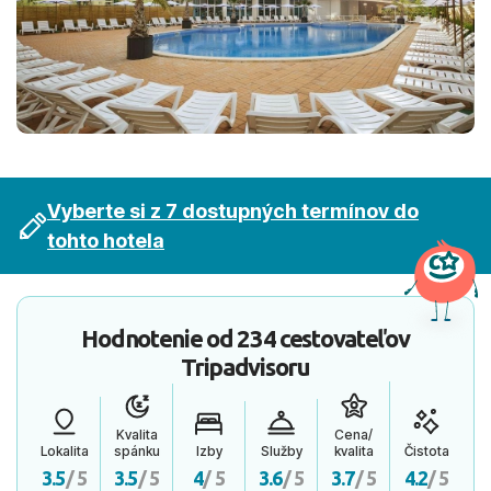
Vyberte si z 7 dostupných termínov do
tohto hotela
Hodnotenie od
234 cestovateľov
Tripadvisoru
Kvalita
Cena/
Lokalita
spánku
Izby
Služby
kvalita
Čistota
3.5
/ 5
3.5
/ 5
4
/ 5
3.6
/ 5
3.7
/ 5
4.2
/ 5