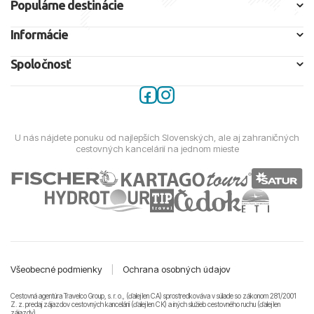
Populárne destinácie
Informácie
Spoločnosť
U nás nájdete ponuku od najlepších Slovenských, ale aj zahraničných
cestovných kancelárií na jednom mieste
Všeobecné podmienky
|
Ochrana osobných údajov
Cestovná agentúra Travelco Group, s. r. o., (ďalej len CA) sprostredkováva v súlade so zákonom 281/2001
Z. z. predaj zájazdov cestovných kancelárii (ďalej len CK) a iných služieb cestovného ruchu (ďalej len
zájazdy).