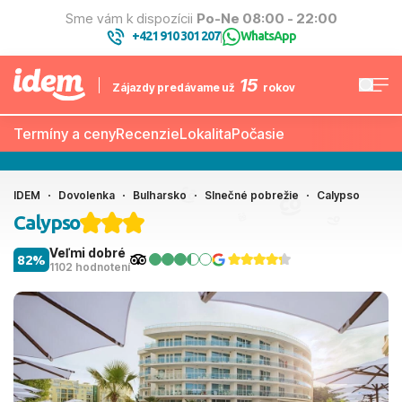
Sme vám k dispozícii
Po-Ne 08:00 - 22:00
+421 910 301 207
WhatsApp
|
15
Zájazdy predávame už
rokov
Termíny a ceny
Recenzie
Lokalita
Počasie
IDEM
Dovolenka
Bulharsko
Slnečné pobrežie
Calypso
Calypso
Veľmi dobré
82%
1102 hodnotení