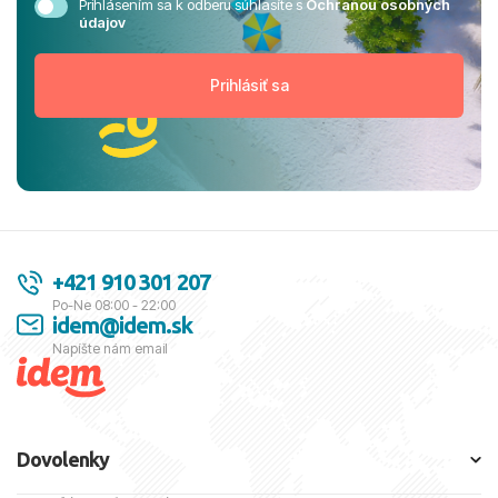
Prihlásením sa k odberu súhlasíte s
Ochranou osobných
údajov
+421 910 301 207
Po-Ne 08:00 - 22:00
idem@idem.sk
Napíšte nám email
Dovolenky