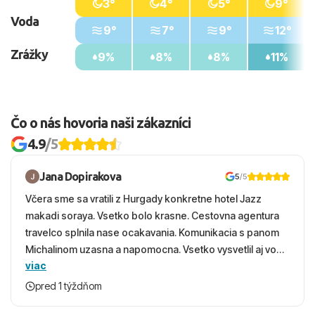
3°
4°
5°
9°
Voda
9°
7°
9°
12°
Zrážky
9%
8%
8%
11%
Čo o nás hovoria naši zákazníci
4.9
/5
Jana Dopirakova
5
/5
Včera sme sa vratili z Hurgady konkretne hotel Jazz
makadi soraya. Vsetko bolo krasne. Cestovna agentura
travelco splnila nase ocakavania. Komunikacia s panom
Michalinom uzasna a napomocna. Vsetko vysvetlil aj vo
viac
vecernych hodinach zaco sa ospravedlnujem. Hotel
krasny, cisty. Sluzby top. Strava, prostredie, more,
pred 1 týždňom
snorchlovanie. Dakujeme velmi pekne S pozdravom