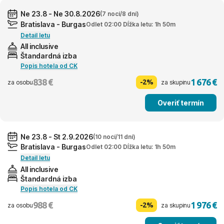
Ne 23.8 - Ne 30.8.2026
(7 nocí/8 dní)
Bratislava - Burgas
Odlet 02:00 Dĺžka letu: 1h 50m
Detail letu
All inclusive
Štandardná izba
Popis hotela od CK
838 €
1 676 €
-2%
za osobu
za skupinu
Overiť termín
Ne 23.8 - St 2.9.2026
(10 nocí/11 dní)
Bratislava - Burgas
Odlet 02:00 Dĺžka letu: 1h 50m
Detail letu
All inclusive
Štandardná izba
Popis hotela od CK
988 €
1 976 €
-2%
za osobu
za skupinu