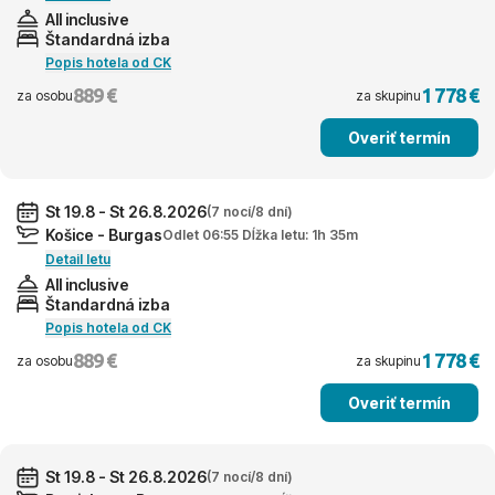
All inclusive
Štandardná izba
Popis hotela od CK
889 €
1 778 €
za osobu
za skupinu
Overiť termín
St 19.8 - St 26.8.2026
(7 nocí/8 dní)
Košice - Burgas
Odlet 06:55 Dĺžka letu: 1h 35m
Detail letu
All inclusive
Štandardná izba
Popis hotela od CK
889 €
1 778 €
za osobu
za skupinu
Overiť termín
St 19.8 - St 26.8.2026
(7 nocí/8 dní)