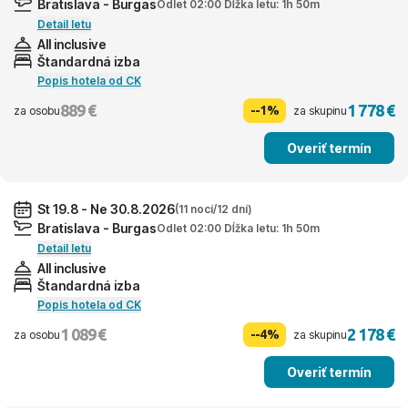
Bratislava - Burgas
Odlet 02:00 Dĺžka letu: 1h 50m
Detail letu
All inclusive
Štandardná izba
Popis hotela od CK
889 €
1 778 €
--1%
za osobu
za skupinu
Overiť termín
St 19.8 - Ne 30.8.2026
(11 nocí/12 dní)
Bratislava - Burgas
Odlet 02:00 Dĺžka letu: 1h 50m
Detail letu
All inclusive
Štandardná izba
Popis hotela od CK
1 089 €
2 178 €
--4%
za osobu
za skupinu
Overiť termín