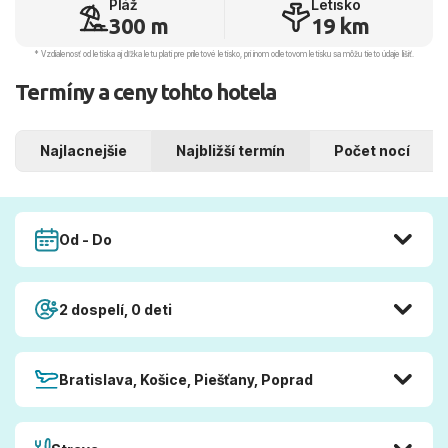
Pláž
Letisko
300 m
19 km
* Vzdialenosť od letiska aj dľžka letu platí pre príletové letisko, pri inom odletovom letisku sa môžu tieto údaje líšiť.
Termíny a ceny tohto hotela
Najlacnejšie
Najbližší termín
Počet nocí
Od - Do
2 dospelí, 0 deti
Bratislava, Košice, Piešťany, Poprad