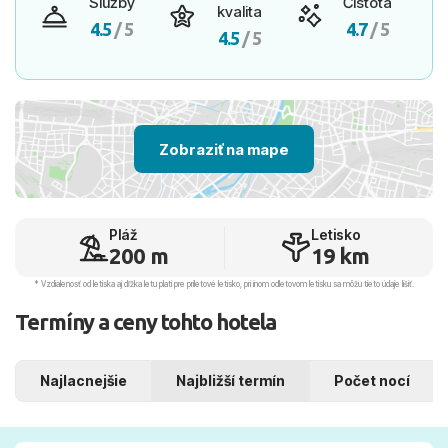
Služby
Čistota
kvalita
4.5
/ 5
4.7
/ 5
4.5
/ 5
Zobraziť na mape
Pláž
Letisko
200 m
19 km
* Vzdialenosť od letiska aj dľžka letu platí pre príletové letisko, pri inom odletovom letisku sa môžu tieto údaje líšiť.
Termíny a ceny tohto hotela
Najlacnejšie
Najbližší termín
Počet nocí