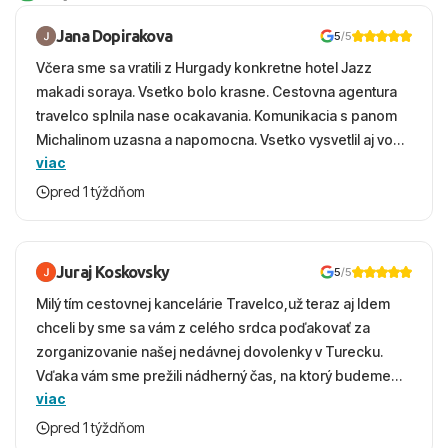
Jana Dopirakova
5
/5
Včera sme sa vratili z Hurgady konkretne hotel Jazz
makadi soraya. Vsetko bolo krasne. Cestovna agentura
travelco splnila nase ocakavania. Komunikacia s panom
Michalinom uzasna a napomocna. Vsetko vysvetlil aj vo
viac
vecernych hodinach zaco sa ospravedlnujem. Hotel
krasny, cisty. Sluzby top. Strava, prostredie, more,
pred 1 týždňom
snorchlovanie. Dakujeme velmi pekne S pozdravom
Juraj Koskovsky
5
/5
Milý tím cestovnej kancelárie Travelco,už teraz aj Idem
chceli by sme sa vám z celého srdca poďakovať za
zorganizovanie našej nedávnej dovolenky v Turecku.
Vďaka vám sme prežili nádherný čas, na ktorý budeme
viac
ešte dlho s úsmevom spomínať. ​Všetko prebehlo
absolútne hladko – od prvotného výberu zájazdu, cez
pred 1 týždňom
ochotnú komunikáciu, až po samotný transfer a pobyt. ​