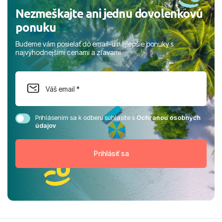
Nezmeškajte ani jednu dovolenkovú
ponuku
Budeme vám posielať do email-u najlepšie ponuky s
najvýhodnejšími cenami a zľavami
Prihlásením sa k odberu súhlasíte s
Ochranou osobných
údajov