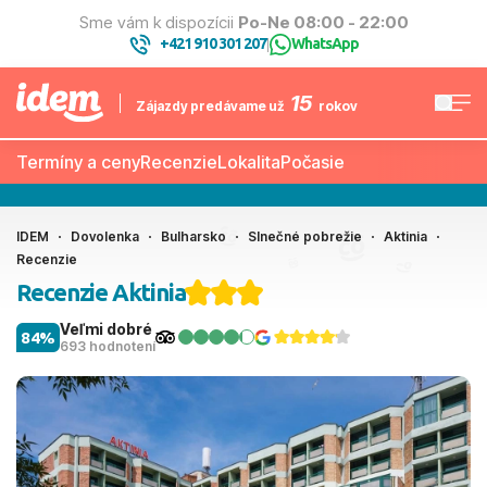
Sme vám k dispozícii
Po-Ne 08:00 - 22:00
+421 910 301 207
WhatsApp
|
15
Zájazdy predávame už
rokov
Termíny a ceny
Recenzie
Lokalita
Počasie
IDEM
Dovolenka
Bulharsko
Slnečné pobrežie
Aktinia
Recenzie
Recenzie Aktinia
Veľmi dobré
84%
693 hodnotení