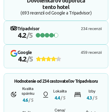
Dovolenkárov odporúča
tento hotel
(693 recenzií od Google a Tripadvisor)
Tripadvisor
234 recenzií
4.2
/5
Google
459 recenzií
4.2
/5
Hodnotenie od
234 cestovateľov
Tripadvisoru
Kvalita
Lokalita
Izby
spánku
4.4
/ 5
4.3
/ 5
4.6
/ 5
Cena/