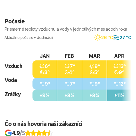
turistickejšie, zatiaľ čo okrajové časti bývajú
vhodnejšie pre pokojnejší pobyt.
Počasie
Priemerné teploty vzduchu a vody v jednotlivých mesiacoch roka
26 °C
27 °C
Aktuálne počasie v destinácii
JAN
FEB
MAR
APR
Vzduch
6°
7°
9°
13°
3°
4°
5°
9°
Voda
9°
7°
9°
12°
Zrážky
9%
8%
8%
11%
Čo o nás hovoria naši zákazníci
4.9
/5