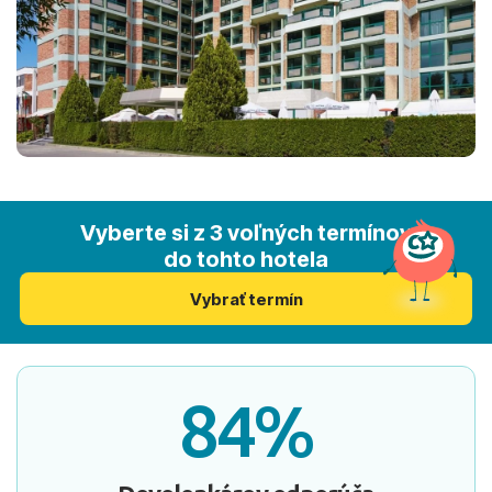
Vyberte si z 3 voľných termínov
do tohto hotela
Vybrať termín
84%