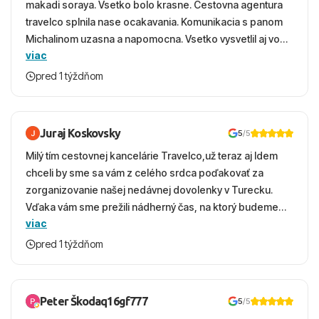
makadi soraya. Vsetko bolo krasne. Cestovna agentura
travelco splnila nase ocakavania. Komunikacia s panom
Michalinom uzasna a napomocna. Vsetko vysvetlil aj vo
viac
vecernych hodinach zaco sa ospravedlnujem. Hotel
krasny, cisty. Sluzby top. Strava, prostredie, more,
pred 1 týždňom
snorchlovanie. Dakujeme velmi pekne S pozdravom
Juraj Koskovsky
5
/5
Milý tím cestovnej kancelárie Travelco,už teraz aj Idem
chceli by sme sa vám z celého srdca poďakovať za
zorganizovanie našej nedávnej dovolenky v Turecku.
Vďaka vám sme prežili nádherný čas, na ktorý budeme
viac
ešte dlho s úsmevom spomínať. ​Všetko prebehlo
absolútne hladko – od prvotného výberu zájazdu, cez
pred 1 týždňom
ochotnú komunikáciu, až po samotný transfer a pobyt. ​
Ubytovaní sme boli v hoteli TUI Magic Life Jacaranda a
bola to trefa do čierneho! ​Čo nás dostalo najviac: ​Skvelé
Peter Škodaq16gf777
5
/5
služby a personál: Vždy usmievaví, ochotní a starostliví