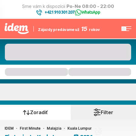
Sme vám k dispozícii
Po-Ne 08:00 - 22:00
+421 910 301 207
WhatsApp
|
15
Zájazdy predávame už
rokov
Kuala Lumpur
Kedy cestujete?
Zoradiť
Filter
IDEM
First Minute
Malajzia
Kuala Lumpur
Ako cestujete?