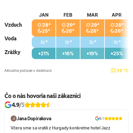
JAN
FEB
MAR
APR
Vzduch
28°
29°
29°
28°
25°
26°
26°
26°
Voda
°
°
°
°
Zrážky
21%
16%
19%
25%
28 °C
Aktuálne počasie v destinacii
Čo o nás hovoria naši zákazníci
4.9
/5
Jana Dopirakova
5
/5
Včera sme sa vratili z Hurgady konkretne hotel Jazz