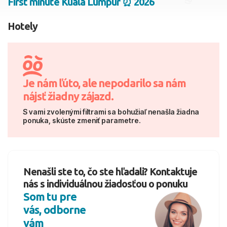
First minute Kuala Lumpur ⏰ 2026
2 dospelí, 0 deti
Hotely
Skyť
Je nám ľúto, ale nepodarilo sa nám
nájsť žiadny zájazd.
S vami zvolenými filtrami sa bohužiaľ nenašla žiadna
ponuka, skúste zmeniť parametre.
Nenašli ste to, čo ste hľadali? Kontaktuje
nás s individuálnou žiadosťou o ponuku
Som tu pre
vás, odborne
vám