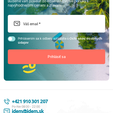
Budeme vám posielať do email-u najlepšie ponuky s
najvýhodnejšími cenami a zľavami
Prihlásením sa k odberu súhlasíte s
Ochranou osobných
údajov
+421 910 301 207
Po-Ne 08:00 - 22:00
idem@idem.sk