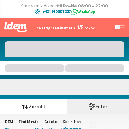
Sme vám k dispozícii
Po-Ne 08:00 - 22:00
+421 910 301 207
WhatsApp
|
15
Zájazdy predávame už
rokov
Kokini Hani
Kedy cestujete?
Zoradiť
Filter
IDEM
First Minute
Grécko
Kokini Hani
Ako cestujete?