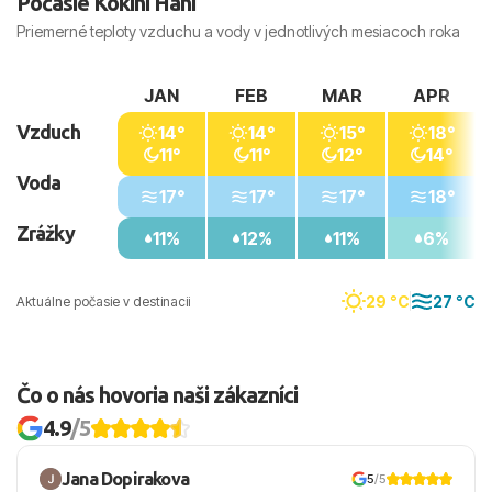
Počasie Kokini Hani
Priemerné teploty vzduchu a vody v jednotlivých mesiacoch roka
JAN
FEB
MAR
APR
Vzduch
14°
14°
15°
18°
11°
11°
12°
14°
Voda
17°
17°
17°
18°
Zrážky
11%
12%
11%
6%
29 °C
27 °C
Aktuálne počasie v destinacii
Čo o nás hovoria naši zákazníci
4.9
/5
Jana Dopirakova
5
/5