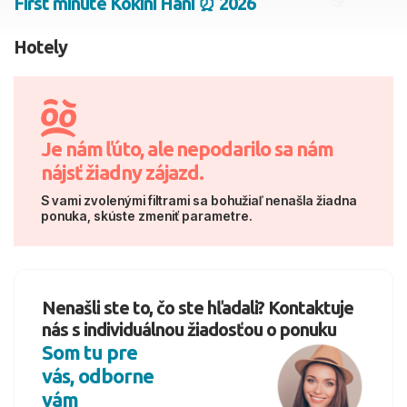
First minute Kokini Hani ⏰ 2026
2 dospelí, 0 deti
Hotely
Skyť
Je nám ľúto, ale nepodarilo sa nám
nájsť žiadny zájazd.
S vami zvolenými filtrami sa bohužiaľ nenašla žiadna
ponuka, skúste zmeniť parametre.
Nenašli ste to, čo ste hľadali? Kontaktuje
nás s individuálnou žiadosťou o ponuku
Som tu pre
vás, odborne
vám