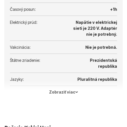
Časový posun:
+1h
Elektrický prúd:
Napätie v elektrickej
sieti je 220 V.
Adaptér
nie je potrebný.
Vakcinácia:
Nie je potrebná.
Štátne zriadenie:
Prezidentská
republika
Jazyky:
Pluralitná republika
Zobraziť viac
Hlavné mesto:
Atény