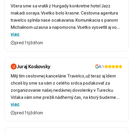
Včera sme sa vratili z Hurgady konkretne hotel Jazz
makadi soraya. Vsetko bolo krasne. Cestovna agentura
travelco splnila nase ocakavania. Komunikacia s panom
Michalinom uzasna a napomocna. Vsetko vysvetlil aj vo
viac
vecernych hodinach zaco sa ospravedlnujem. Hotel
krasny, cisty. Sluzby top. Strava, prostredie, more,
pred 1 týždňom
snorchlovanie. Dakujeme velmi pekne S pozdravom
Juraj Koskovsky
5
/5
Milý tím cestovnej kancelárie Travelco,už teraz aj Idem
chceli by sme sa vám z celého srdca poďakovať za
zorganizovanie našej nedávnej dovolenky v Turecku.
Vďaka vám sme prežili nádherný čas, na ktorý budeme
viac
ešte dlho s úsmevom spomínať. ​Všetko prebehlo
absolútne hladko – od prvotného výberu zájazdu, cez
pred 1 týždňom
ochotnú komunikáciu, až po samotný transfer a pobyt. ​
Ubytovaní sme boli v hoteli TUI Magic Life Jacaranda a
bola to trefa do čierneho! ​Čo nás dostalo najviac: ​Skvelé