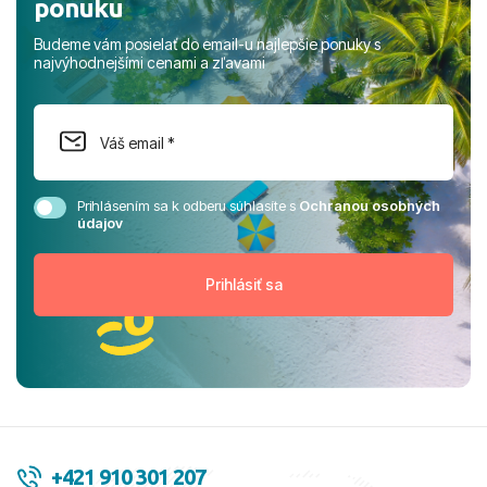
ponuku
Budeme vám posielať do email-u najlepšie ponuky s
najvýhodnejšími cenami a zľavami
Prihlásením sa k odberu súhlasíte s
Ochranou osobných
údajov
+421 910 301 207