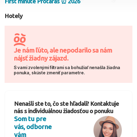
First minute Protaras ⏰ 2026
2 dospelí, 0 deti
Hotely
Skyť
Je nám ľúto, ale nepodarilo sa nám
nájsť žiadny zájazd.
S vami zvolenými filtrami sa bohužiaľ nenašla žiadna
ponuka, skúste zmeniť parametre.
Nenašli ste to, čo ste hľadali? Kontaktuje
nás s individuálnou žiadosťou o ponuku
Som tu pre
vás, odborne
vám