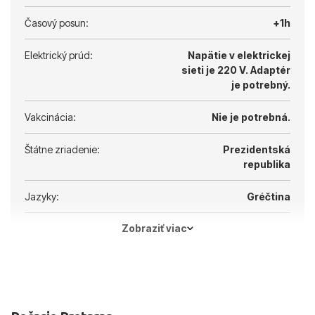
Časový posun:
+1h
Elektrický prúd:
Napätie v elektrickej
sieti je 220 V.
Adaptér
je potrebný.
Vakcinácia:
Nie je potrebná.
Štátne zriadenie:
Prezidentská
republika
Jazyky:
Gréčtina
Zobraziť viac
Hlavné mesto:
Nikózia