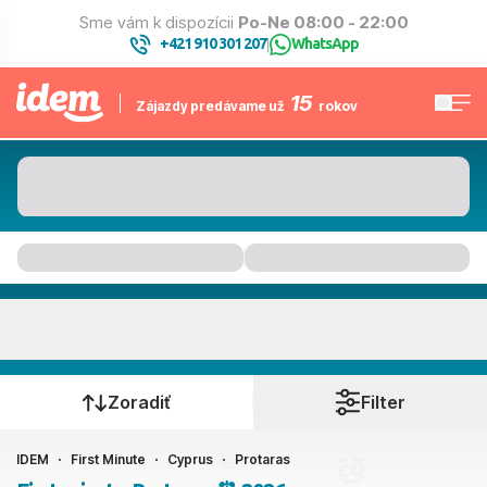
Sme vám k dispozícii
Po-Ne 08:00 - 22:00
+421 910 301 207
WhatsApp
|
15
Zájazdy predávame už
rokov
Protaras
Kedy cestujete?
Zoradiť
Filter
IDEM
First Minute
Cyprus
Protaras
Ako cestujete?