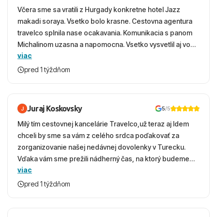
Včera sme sa vratili z Hurgady konkretne hotel Jazz
makadi soraya. Vsetko bolo krasne. Cestovna agentura
travelco splnila nase ocakavania. Komunikacia s panom
Michalinom uzasna a napomocna. Vsetko vysvetlil aj vo
viac
vecernych hodinach zaco sa ospravedlnujem. Hotel
krasny, cisty. Sluzby top. Strava, prostredie, more,
pred 1 týždňom
snorchlovanie. Dakujeme velmi pekne S pozdravom
Juraj Koskovsky
5
/5
Milý tím cestovnej kancelárie Travelco,už teraz aj Idem
chceli by sme sa vám z celého srdca poďakovať za
zorganizovanie našej nedávnej dovolenky v Turecku.
Vďaka vám sme prežili nádherný čas, na ktorý budeme
viac
ešte dlho s úsmevom spomínať. ​Všetko prebehlo
absolútne hladko – od prvotného výberu zájazdu, cez
pred 1 týždňom
ochotnú komunikáciu, až po samotný transfer a pobyt. ​
Ubytovaní sme boli v hoteli TUI Magic Life Jacaranda a
bola to trefa do čierneho! ​Čo nás dostalo najviac: ​Skvelé