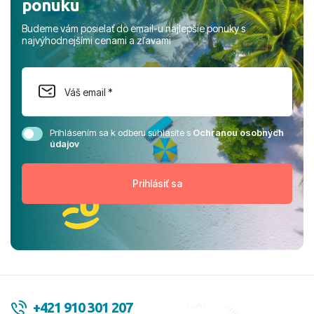
ponuku
Budeme vám posielať do email-u najlepšie ponuky s
najvýhodnejšími cenami a zľavami
Prihlásením sa k odberu súhlasíte s
Ochranou osobných
údajov
+421 910 301 207