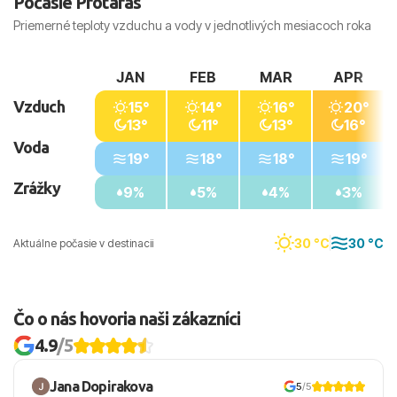
Počasie Protaras
Priemerné teploty vzduchu a vody v jednotlivých mesiacoch roka
JAN
FEB
MAR
APR
Vzduch
15°
14°
16°
20°
13°
11°
13°
16°
Voda
19°
18°
18°
19°
Zrážky
9%
5%
4%
3%
30 °C
30 °C
Aktuálne počasie v destinacii
Čo o nás hovoria naši zákazníci
4.9
/5
Jana Dopirakova
5
/5