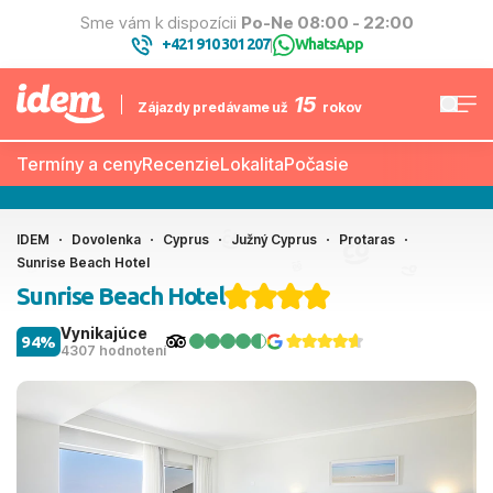
Sme vám k dispozícii
Po-Ne 08:00 - 22:00
+421 910 301 207
WhatsApp
|
15
Zájazdy predávame už
rokov
Termíny a ceny
Recenzie
Lokalita
Počasie
IDEM
Dovolenka
Cyprus
Južný Cyprus
Protaras
Sunrise Beach Hotel
Sunrise Beach Hotel
Vynikajúce
94%
4307 hodnotení