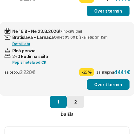
Overiť termín
Ne 16.8 - Ne 23.8.2026
(7 nocí/8 dní)
Bratislava - Larnaca
Odlet 09:00 Dĺžka letu: 3h 15m
Detail letu
Plná penzia
2+0 Rodinná suita
Popis hotela od CK
2 220 €
4 441 €
-25%
za osobu
za skupinu
Overiť termín
1
2
Ďalšia