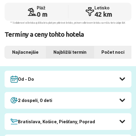
Pláž
Letisko
0 m
42 km
* Vzdialenosť od letiska aj dľžka letu platí pre príletové letisko, pri inom odletovom letisku sa môžu tieto údaje líšiť.
Termíny a ceny tohto hotela
Najlacnejšie
Najbližší termín
Počet nocí
Od - Do
2 dospelí, 0 deti
Bratislava, Košice, Piešťany, Poprad