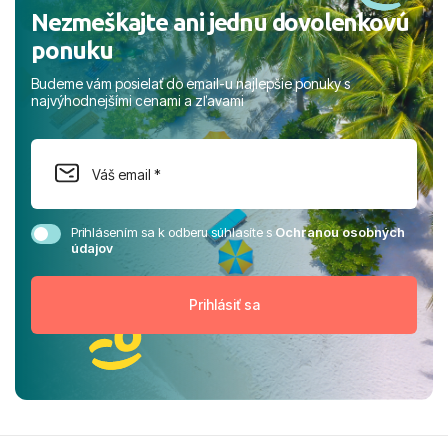
Nezmeškajte ani jednu dovolenkovú
ponuku
Budeme vám posielať do email-u najlepšie ponuky s
najvýhodnejšími cenami a zľavami
Prihlásením sa k odberu súhlasíte s
Ochranou osobných
údajov