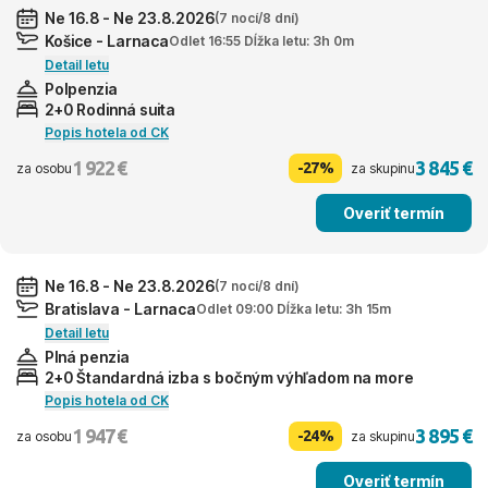
Ne 16.8 - Ne 23.8.2026
(7 nocí/8 dní)
Košice - Larnaca
Odlet 16:55 Dĺžka letu: 3h 0m
Detail letu
Polpenzia
2+0 Rodinná suita
Popis hotela od CK
1 922 €
3 845 €
-27%
za osobu
za skupinu
Overiť termín
Ne 16.8 - Ne 23.8.2026
(7 nocí/8 dní)
Bratislava - Larnaca
Odlet 09:00 Dĺžka letu: 3h 15m
Detail letu
Plná penzia
2+0 Štandardná izba s bočným výhľadom na more
Popis hotela od CK
1 947 €
3 895 €
-24%
za osobu
za skupinu
Overiť termín