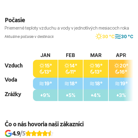
Počasie
Priemerné teploty vzduchu a vody v jednotlivých mesiacoch roka
30 °C
30 °C
Aktuálne počasie v destinácii
JAN
FEB
MAR
APR
Vzduch
15°
14°
16°
20°
13°
11°
13°
16°
Voda
19°
18°
18°
19°
Zrážky
9%
5%
4%
3%
Čo o nás hovoria naši zákazníci
4.9
/5