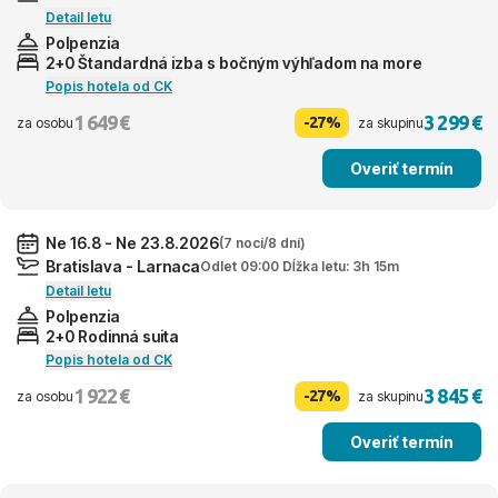
Detail letu
Polpenzia
2+0 Štandardná izba s bočným výhľadom na more
Popis hotela od CK
1 649 €
3 299 €
-27%
za osobu
za skupinu
Overiť termín
Ne 16.8 - Ne 23.8.2026
(7 nocí/8 dní)
Bratislava - Larnaca
Odlet 09:00 Dĺžka letu: 3h 15m
Detail letu
Polpenzia
2+0 Rodinná suita
Popis hotela od CK
1 922 €
3 845 €
-27%
za osobu
za skupinu
Overiť termín