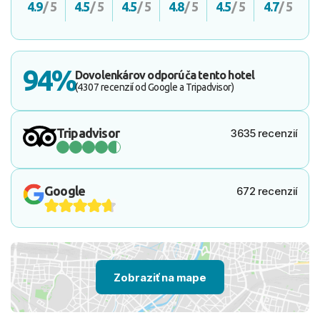
4.9
/ 5
4.5
/ 5
4.5
/ 5
4.8
/ 5
4.5
/ 5
4.7
/ 5
94%
Dovolenkárov odporúča tento hotel
(4307 recenzií od Google a Tripadvisor)
Tripadvisor
3635 recenzií
Google
672 recenzií
Zobraziť na mape