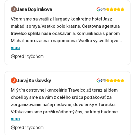
Jana Dopirakova
5
/5
Včera sme sa vratili z Hurgady konkretne hotel Jazz
makadi soraya. Vsetko bolo krasne. Cestovna agentura
travelco splnila nase ocakavania. Komunikacia s panom
Michalinom uzasna a napomocna. Vsetko vysvetlil aj vo
viac
vecernych hodinach zaco sa ospravedlnujem. Hotel
krasny, cisty. Sluzby top. Strava, prostredie, more,
pred 1 týždňom
snorchlovanie. Dakujeme velmi pekne S pozdravom
Juraj Koskovsky
5
/5
Milý tím cestovnej kancelárie Travelco,už teraz aj Idem
chceli by sme sa vám z celého srdca poďakovať za
zorganizovanie našej nedávnej dovolenky v Turecku.
Vďaka vám sme prežili nádherný čas, na ktorý budeme
viac
ešte dlho s úsmevom spomínať. ​Všetko prebehlo
absolútne hladko – od prvotného výberu zájazdu, cez
pred 1 týždňom
ochotnú komunikáciu, až po samotný transfer a pobyt. ​