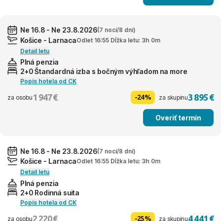
Ne 16.8 - Ne 23.8.2026
(7 nocí/8 dní)
Košice - Larnaca
Odlet 16:55 Dĺžka letu: 3h 0m
Detail letu
Plná penzia
2+0 Štandardná izba s bočným výhľadom na more
Popis hotela od CK
1 947 €
3 895 €
-24%
za osobu
za skupinu
Overiť termín
Ne 16.8 - Ne 23.8.2026
(7 nocí/8 dní)
Košice - Larnaca
Odlet 16:55 Dĺžka letu: 3h 0m
Detail letu
Plná penzia
2+0 Rodinná suita
Popis hotela od CK
2 220 €
4 441 €
-25%
za osobu
za skupinu