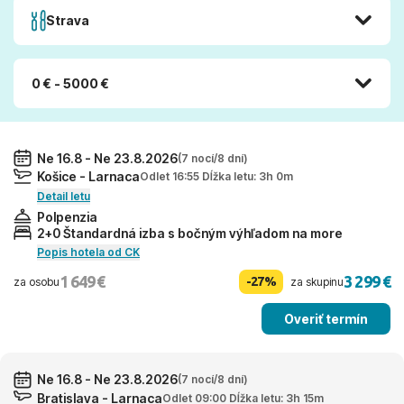
Strava
0 € - 5000 €
Ne 16.8 - Ne 23.8.2026
(7 nocí/8 dní)
Košice - Larnaca
Odlet 16:55 Dĺžka letu: 3h 0m
Detail letu
Polpenzia
2+0 Štandardná izba s bočným výhľadom na more
Popis hotela od CK
1 649 €
3 299 €
-27%
za osobu
za skupinu
Overiť termín
Ne 16.8 - Ne 23.8.2026
(7 nocí/8 dní)
Bratislava - Larnaca
Odlet 09:00 Dĺžka letu: 3h 15m