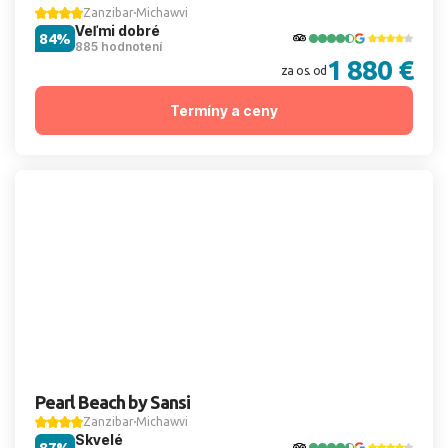
Zanzibar
Michawvi
Veľmi dobré
84%
885 hodnotení
1 880 €
za os. od
Termíny a ceny
Pearl Beach by Sansi
Zanzibar
Michawvi
Skvelé
87%