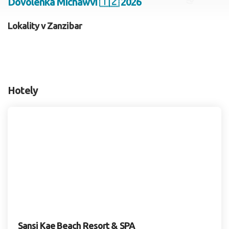
Dovolenka Michawvi 🇹🇿 2026
2 dospelí, 0 deti
Lokality v Zanzibar
Skyť
Hotely
Sansi Kae Beach Resort & SPA