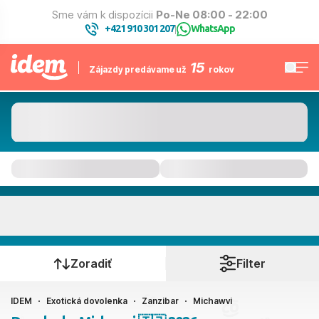
Sme vám k dispozícii
Po-Ne 08:00 - 22:00
+421 910 301 207
WhatsApp
|
15
Zájazdy predávame už
rokov
Michawvi
Kedy cestujete?
Zoradiť
Filter
IDEM
Exotická dovolenka
Zanzibar
Michawvi
Ako cestujete?