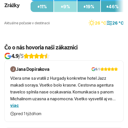
Zrážky
11%
9%
19%
46%
26 °C
26 °C
Aktuálne počasie v destinacii
Čo o nás hovoria naši zákazníci
4.9
/5
Jana Dopirakova
5
/5
Včera sme sa vratili z Hurgady konkretne hotel Jazz
makadi soraya. Vsetko bolo krasne. Cestovna agentura
travelco splnila nase ocakavania. Komunikacia s panom
Michalinom uzasna a napomocna. Vsetko vysvetlil aj vo
viac
vecernych hodinach zaco sa ospravedlnujem. Hotel
krasny, cisty. Sluzby top. Strava, prostredie, more,
pred 1 týždňom
snorchlovanie. Dakujeme velmi pekne S pozdravom