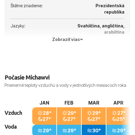
Štátne zriadenie:
Prezidentská
republika
Jazyky:
Svahilčina, angličtina,
arabština
Zobraziť viac
Hlavné mesto:
Zanzibar
Počasie Michawvi
Priemerné teploty vzduchu a vody v jednotlivých mesiacoch roka
JAN
FEB
MAR
APR
Vzduch
28°
29°
29°
27°
27°
27°
27°
25°
Voda
29°
29°
30°
29°