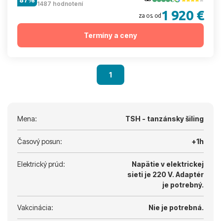
1487 hodnotení
1 920 €
za os. od
Termíny a ceny
1
Mena:
TSH - tanzánsky šiling
Časový posun:
+1h
Elektrický prúd:
Napätie v elektrickej
sieti je 220 V.
Adaptér
je potrebný.
Vakcinácia:
Nie je potrebná.