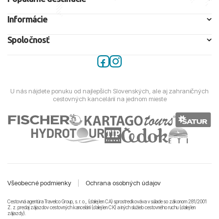
Informácie
Spoločnosť
U nás nájdete ponuku od najlepších Slovenských, ale aj zahraničných
cestovných kancelárií na jednom mieste
Všeobecné podmienky
|
Ochrana osobných údajov
Cestovná agentúra Travelco Group, s. r. o., (ďalej len CA) sprostredkováva v súlade so zákonom 281/2001
Z. z. predaj zájazdov cestovných kancelárii (ďalej len CK) a iných služieb cestovného ruchu (ďalej len
zájazdy).