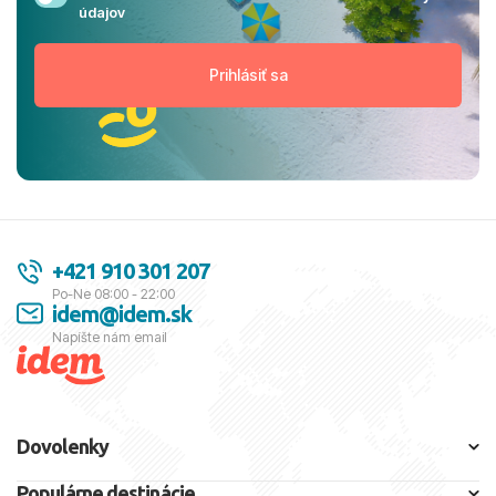
údajov
+421 910 301 207
Po-Ne 08:00 - 22:00
idem@idem.sk
Napíšte nám email
Dovolenky
Populárne destinácie