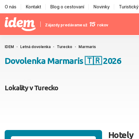
O nás
Kontakt
Blog o cestovaní
Novinky
Turistick
15
Zájazdy predávame už
rokov
IDEM
Letná dovolenka
Turecko
Marmaris
Dovolenka Marmaris 🇹🇷 2026
Lokality v Turecko
Hotely