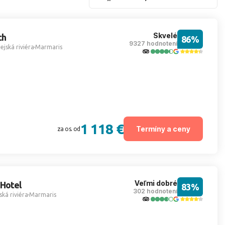
Skvelé
ch
86%
9327 hodnotení
ejská riviéra
Marmaris
1 118 €
Termíny a ceny
za os. od
Veľmi dobré
Hotel
83%
302 hodnotení
ská riviéra
Marmaris