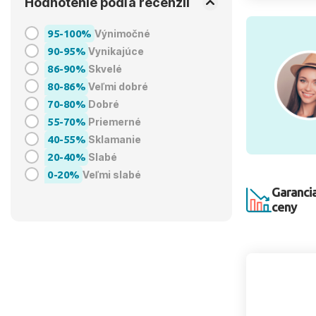
Hodnotenie podľa recenzií
95-100%
Výnimočné
90-95%
Vynikajúce
86-90%
Skvelé
80-86%
Veľmi dobré
70-80%
Dobré
55-70%
Priemerné
40-55%
Sklamanie
20-40%
Slabé
0-20%
Veľmi slabé
Garancia
ceny