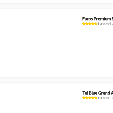
Faros Premium 
Turecko
Eg
Tui Blue Grand 
Turecko
Eg