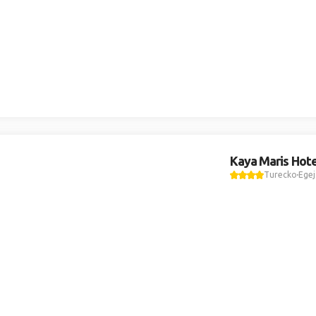
Kaya Maris Hote
Turecko
Egej