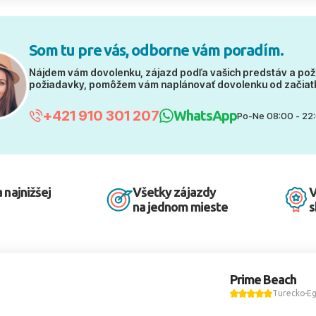
Som tu pre vás, odborne vám poradím.
Nájdem vám dovolenku, zájazd podľa vašich predstáv a pož
požiadavky, pomôžem vám naplánovať dovolenku od začiat
+421 910 301 207
WhatsApp
Po-Ne 08:00 - 22
 najnižšej
Všetky zájazdy
V
na jednom mieste
s
Prime Beach
Turecko
Eg