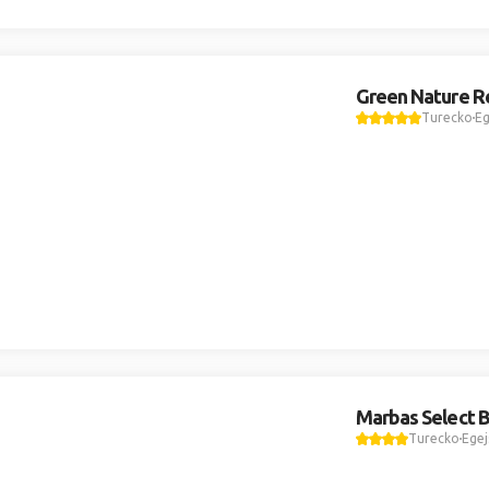
Green Nature R
Turecko
Eg
Marbas Select 
Turecko
Egej