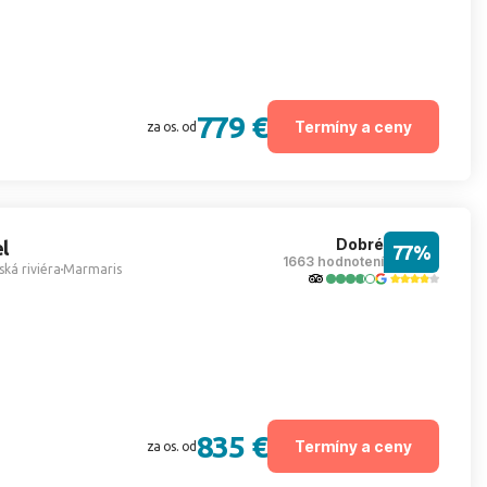
779 €
Termíny a ceny
za os. od
Dobré
l
77%
1663 hodnotení
ská riviéra
Marmaris
835 €
Termíny a ceny
za os. od