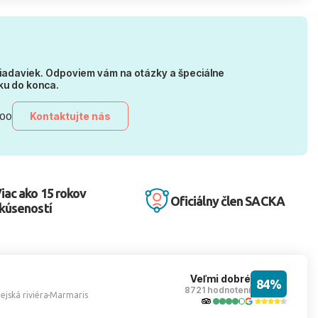
iadaviek. Odpoviem vám na otázky a špeciálne
ku do konca.
Kontaktujte nás
:00
iac ako 15 rokov
Oficiálny člen SACKA
kúseností
Veľmi dobré
84%
8721 hodnotení
ejská riviéra
Marmaris