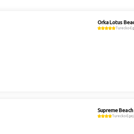
Orka Lotus Bea
Turecko
Eg
Supreme Beach 
Turecko
Egej