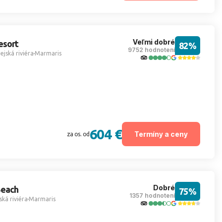
Veľmi dobré
esort
82%
9752 hodnotení
ejská riviéra
Marmaris
604 €
Termíny a ceny
za os. od
Dobré
Beach
75%
1357 hodnotení
ská riviéra
Marmaris