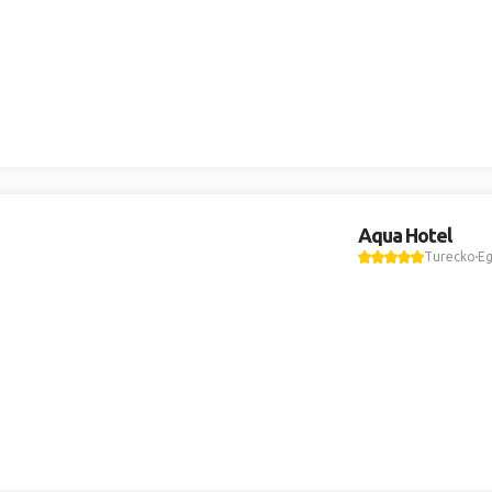
Aqua Hotel
Turecko
Eg