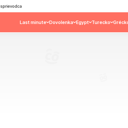
ý sprievodca
Last minute
Dovolenka
Egypt
Turecko
Gréck