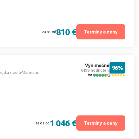
810 €
Termíny a ceny
za os. od
Výnimočné
96%
6159 hodnotení
ejská riviéra
Marmaris
1 046 €
Termíny a ceny
za os. od