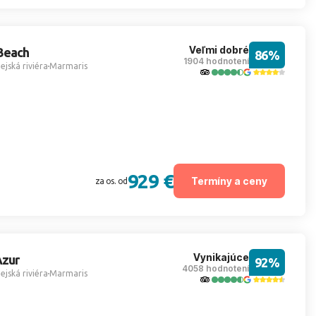
Veľmi dobré
Beach
86%
1904 hodnotení
ejská riviéra
Marmaris
929 €
Termíny a ceny
za os. od
Vynikajúce
Azur
92%
4058 hodnotení
ejská riviéra
Marmaris