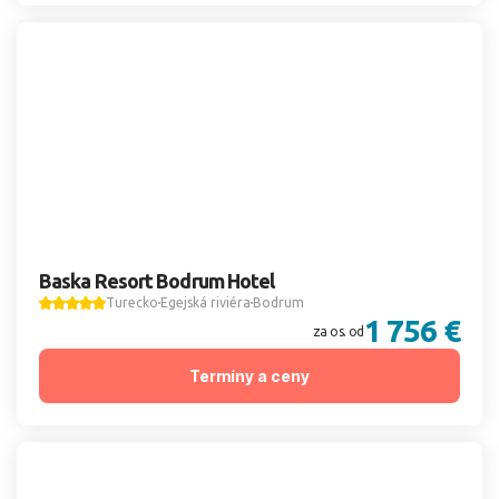
Baska Resort Bodrum Hotel
Turecko
Egejská riviéra
Bodrum
1 756 €
za os. od
Termíny a ceny