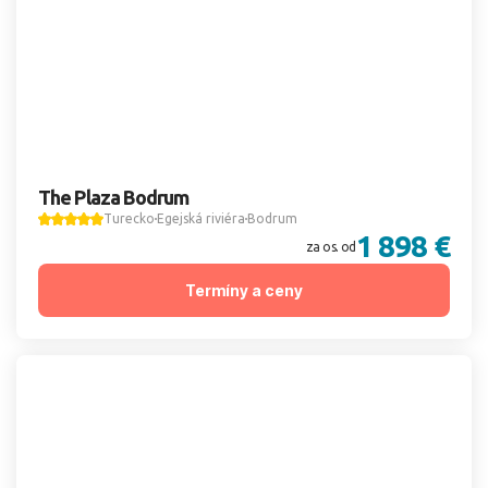
The Plaza Bodrum
Turecko
Egejská riviéra
Bodrum
1 898 €
za os. od
Termíny a ceny