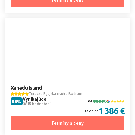
Xanadu Island
Turecko
Egejská riviéra
Bodrum
Vynikajúce
93%
3815 hodnotení
1 386 €
za os. od
Termíny a ceny