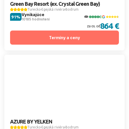
Green Bay Resort (ex. Crystal Green Bay)
Turecko
Egejská riviéra
Bodrum
Vynikajúce
91%
10185 hodnotení
864 €
za os. od
Termíny a ceny
AZURE BY YELKEN
Turecko
Egejská riviéra
Bodrum