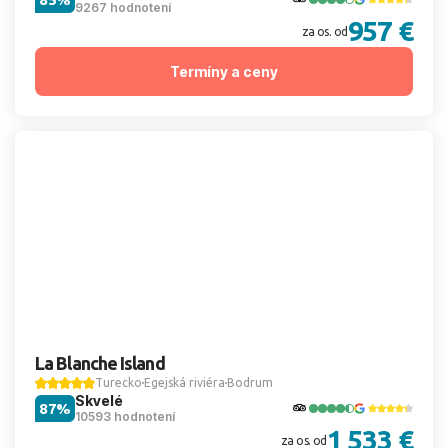
9267 hodnotení
957 €
za os. od
Termíny a ceny
La Blanche Island
Turecko
Egejská riviéra
Bodrum
Skvelé
87%
10593 hodnotení
1 533 €
za os. od