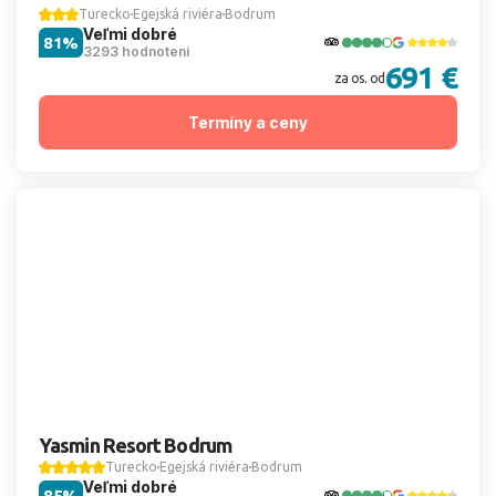
Turecko
Egejská riviéra
Bodrum
Veľmi dobré
81%
3293 hodnotení
691 €
za os. od
Termíny a ceny
Yasmin Resort Bodrum
Turecko
Egejská riviéra
Bodrum
Veľmi dobré
85%