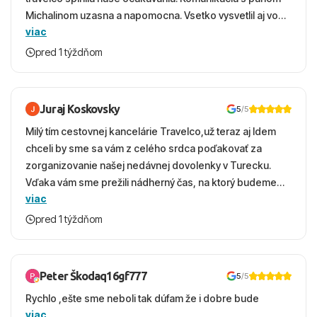
Michalinom uzasna a napomocna. Vsetko vysvetlil aj vo
viac
vecernych hodinach zaco sa ospravedlnujem. Hotel
krasny, cisty. Sluzby top. Strava, prostredie, more,
pred 1 týždňom
snorchlovanie. Dakujeme velmi pekne S pozdravom
Juraj Koskovsky
5
/5
Milý tím cestovnej kancelárie Travelco,už teraz aj Idem
chceli by sme sa vám z celého srdca poďakovať za
zorganizovanie našej nedávnej dovolenky v Turecku.
Vďaka vám sme prežili nádherný čas, na ktorý budeme
viac
ešte dlho s úsmevom spomínať. ​Všetko prebehlo
absolútne hladko – od prvotného výberu zájazdu, cez
pred 1 týždňom
ochotnú komunikáciu, až po samotný transfer a pobyt. ​
Ubytovaní sme boli v hoteli TUI Magic Life Jacaranda a
bola to trefa do čierneho! ​Čo nás dostalo najviac: ​Skvelé
Peter Škodaq16gf777
5
/5
služby a personál: Vždy usmievaví, ochotní a starostliví
Rychlo ,ešte sme neboli tak dúfam že i dobre bude
ľudia. ​Gastro zážitok: Výborné, pestré a čerstvé jedlo
viac