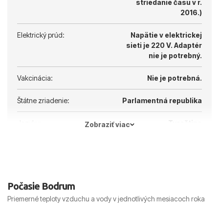
striedanie času v r.
2016.)
Elektrický prúd:
Napätie v elektrickej
sieti je 220 V.
Adaptér
nie je potrebný.
Vakcinácia:
Nie je potrebná.
Štátne zriadenie:
Parlamentná republika
Jazyky:
Turečtina
Zobraziť viac
Hlavné mesto:
Ankara
Počasie Bodrum
Priemerné teploty vzduchu a vody v jednotlivých mesiacoch roka