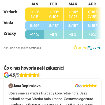
JAN
FEB
MAR
APR
Vzduch
13°
13°
14°
18°
11°
10°
12°
15°
Voda
19°
18°
18°
18°
Zrážky
14%
9%
8%
5%
30 °C
27 °C
Aktuálne počasie v destinacii
Čo o nás hovoria naši zákazníci
4.9
/5
Jana Dopirakova
5
/5
Včera sme sa vratili z Hurgady konkretne hotel Jazz
makadi soraya. Vsetko bolo krasne. Cestovna agentura
travelco splnila nase ocakavania. Komunikacia s panom