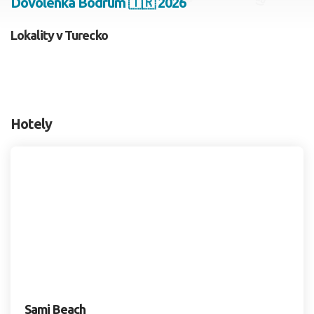
Dovolenka Bodrum 🇹🇷 2026
2 dospelí, 0 deti
Lokality v Turecko
Skyť
Hotely
Sami Beach