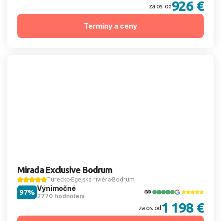
926 €
za os. od
Termíny a ceny
Mirada Exclusive Bodrum
Turecko
Egejská riviéra
Bodrum
Výnimočné
97%
2770 hodnotení
1 198 €
za os. od