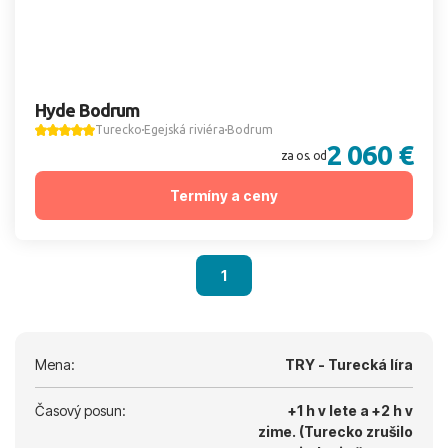
Hyde Bodrum
Turecko
Egejská riviéra
Bodrum
2 060 €
za os. od
Termíny a ceny
1
Mena:
TRY - Turecká líra
Časový posun:
+1 h v lete a +2 h v
zime. (Turecko zrušilo