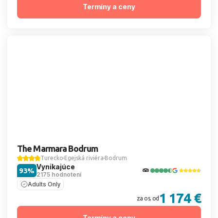
Termíny a ceny
The Marmara Bodrum
Turecko
Egejská riviéra
Bodrum
Vynikajúce
93%
2175 hodnotení
Adults Only
1 174 €
za os. od
Termíny a ceny