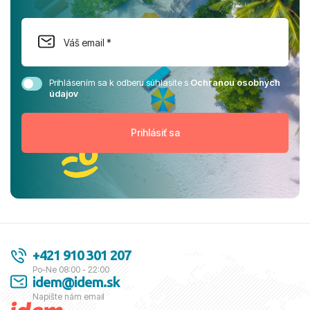
Prihlásením sa k odberu súhlasíte s
Ochranou osobných
údajov
+421 910 301 207
Po-Ne 08:00 - 22:00
idem@idem.sk
Napíšte nám email