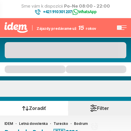
Sme vám k dispozícii
Po-Ne 08:00 - 22:00
+421 910 301 207
WhatsApp
|
15
Zájazdy predávame už
rokov
Bodrum
Kedy cestujete?
Zoradiť
Filter
IDEM
Letná dovolenka
Turecko
Bodrum
Ako cestujete?