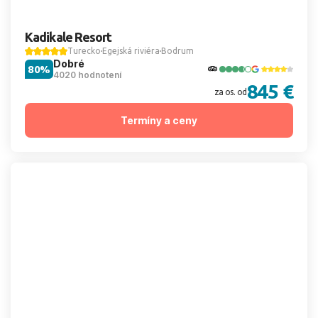
Kadikale Resort
Turecko
Egejská riviéra
Bodrum
Dobré
80%
4020 hodnotení
845 €
za os. od
Termíny a ceny