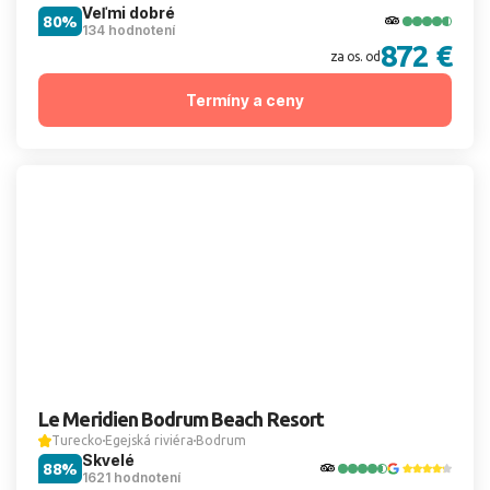
Veľmi dobré
80%
134 hodnotení
872 €
za os. od
Termíny a ceny
Le Meridien Bodrum Beach Resort
Turecko
Egejská riviéra
Bodrum
Skvelé
88%
1621 hodnotení