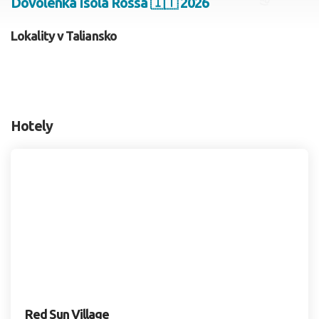
Dovolenka Isola Rossa 🇮🇹 2026
2 dospelí, 0 deti
Lokality v Taliansko
Skyť
Hotely
Red Sun Village