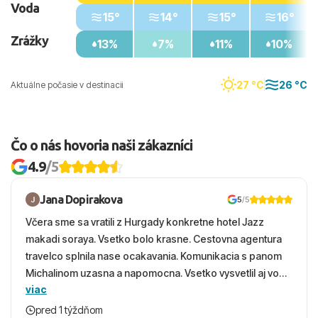
Voda
15°
14°
15°
16°
Zrážky
13%
7%
11%
10%
27 °C
26 °C
Aktuálne počasie v destinacii
Čo o nás hovoria naši zákazníci
4.9
/5
Jana Dopirakova
5
/5
Včera sme sa vratili z Hurgady konkretne hotel Jazz
makadi soraya. Vsetko bolo krasne. Cestovna agentura
travelco splnila nase ocakavania. Komunikacia s panom
Michalinom uzasna a napomocna. Vsetko vysvetlil aj vo
viac
vecernych hodinach zaco sa ospravedlnujem. Hotel
krasny, cisty. Sluzby top. Strava, prostredie, more,
pred 1 týždňom