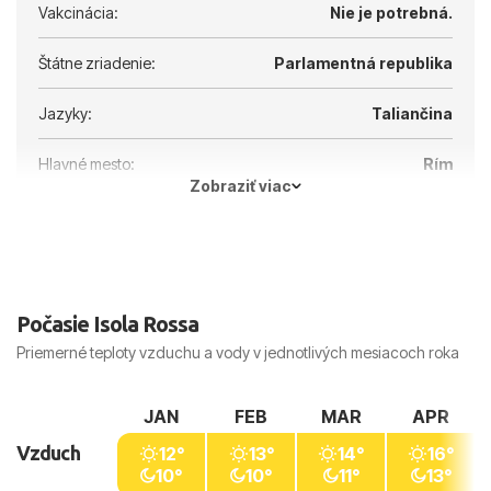
Vakcinácia:
Nie je potrebná.
Štátne zriadenie:
Parlamentná republika
Jazyky:
Taliančina
Hlavné mesto:
Rím
Zobraziť viac
Počasie Isola Rossa
Priemerné teploty vzduchu a vody v jednotlivých mesiacoch roka
JAN
FEB
MAR
APR
Vzduch
12°
13°
14°
16°
10°
10°
11°
13°