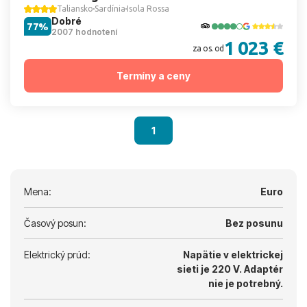
Taliansko
Sardínia
Isola Rossa
Dobré
77%
2007 hodnotení
1 023 €
za os. od
Termíny a ceny
1
Mena:
Euro
Časový posun:
Bez posunu
Elektrický prúd:
Napätie v elektrickej
sieti je 220 V.
Adaptér
nie je potrebný.