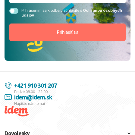
Prihlásením sa k odberu súhlasíte s
Ochranou osobných
údajov
+421 910 301 207
Po-Ne 08:00 - 22:00
idem@idem.sk
Napíšte nám email
Dovolenky