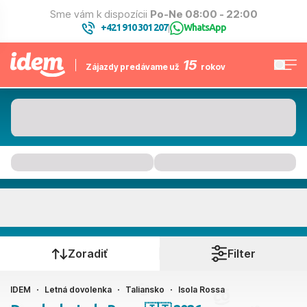
Sme vám k dispozícii
Po-Ne 08:00 - 22:00
+421 910 301 207
WhatsApp
|
15
Zájazdy predávame už
rokov
Isola Rossa
Kedy cestujete?
Zoradiť
Filter
IDEM
Letná dovolenka
Taliansko
Isola Rossa
Ako cestujete?