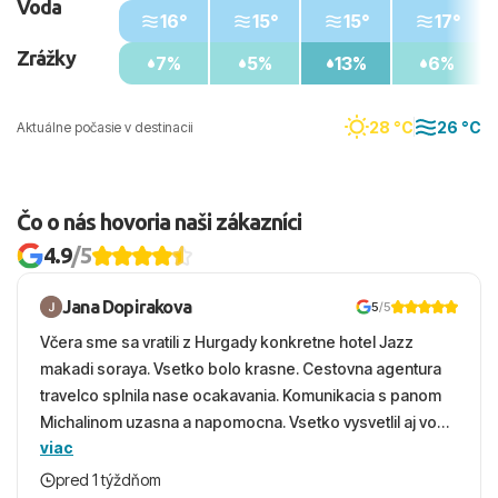
Voda
16°
15°
15°
17°
Zrážky
7%
5%
13%
6%
28 °C
26 °C
Aktuálne počasie v destinacii
Čo o nás hovoria naši zákazníci
4.9
/5
Jana Dopirakova
5
/5
Včera sme sa vratili z Hurgady konkretne hotel Jazz
makadi soraya. Vsetko bolo krasne. Cestovna agentura
travelco splnila nase ocakavania. Komunikacia s panom
Michalinom uzasna a napomocna. Vsetko vysvetlil aj vo
viac
vecernych hodinach zaco sa ospravedlnujem. Hotel
krasny, cisty. Sluzby top. Strava, prostredie, more,
pred 1 týždňom