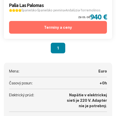
Palia Las Palomas
Španielsko
Španielsko pevnina
Andalúzia
Torremolinos
940 €
za os. od
Termíny a ceny
1
Mena:
Euro
Časový posun:
+0h
Elektrický prúd:
Napätie v elektrickej
sieti je 220 V.
Adaptér
nie je potrebný.