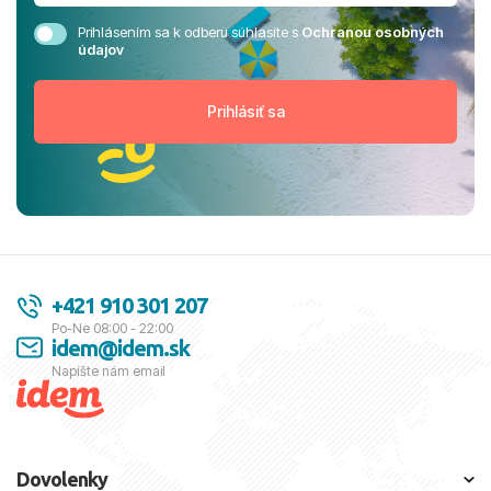
Prihlásením sa k odberu súhlasíte s
Ochranou osobných
údajov
+421 910 301 207
Po-Ne 08:00 - 22:00
idem@idem.sk
Napíšte nám email
Dovolenky