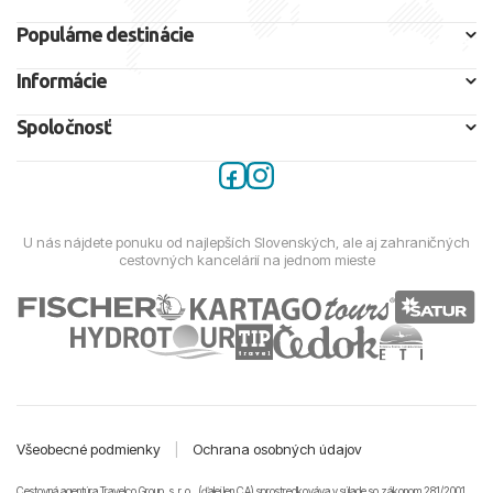
Populárne destinácie
Informácie
Spoločnosť
U nás nájdete ponuku od najlepších Slovenských, ale aj zahraničných
cestovných kancelárií na jednom mieste
Všeobecné podmienky
|
Ochrana osobných údajov
Cestovná agentúra Travelco Group, s. r. o., (ďalej len CA) sprostredkováva v súlade so zákonom 281/2001