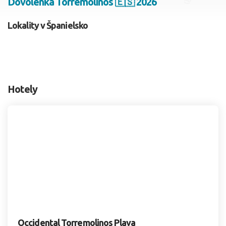
Dovolenka Torremolinos 🇪🇸 2026
2 dospelí, 0 deti
Lokality v Španielsko
Skyť
Hotely
Occidental Torremolinos Playa