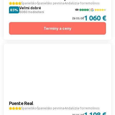
Španielsko
Španielsko pevnina
Andalúzia
Torremolinos
Veľmi dobré
85%
6060 hodnotení
1 060 €
za os. od
Termíny a ceny
Puente Real
Španielsko
Španielsko pevnina
Andalúzia
Torremolinos
1 108 €
za os. od