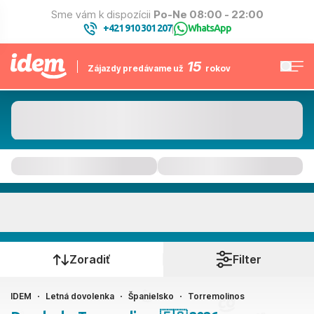
Sme vám k dispozícii
Po-Ne 08:00 - 22:00
+421 910 301 207
WhatsApp
|
15
Zájazdy predávame už
rokov
Torremolinos
Kedy cestujete?
Zoradiť
Filter
IDEM
Letná dovolenka
Španielsko
Torremolinos
Ako cestujete?