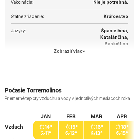
Vakcinácia:
Nie je potrebná.
Štátne zriadenie:
Kráľovstvo
Jazyky:
Španielčina,
Katalánčina,
Baskičtina
Zobraziť viac
Hlavné mesto:
Madrid
Počasie Torremolinos
Priemerné teploty vzduchu a vody v jednotlivých mesiacoch roka
JAN
FEB
MAR
APR
Vzduch
14°
15°
16°
18°
11°
12°
13°
15°