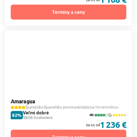
Termíny a ceny
Amaragua
Španielsko
Španielsko pevnina
Andalúzia
Torremolinos
Veľmi dobré
82%
3806 hodnotení
1 236 €
za os. od