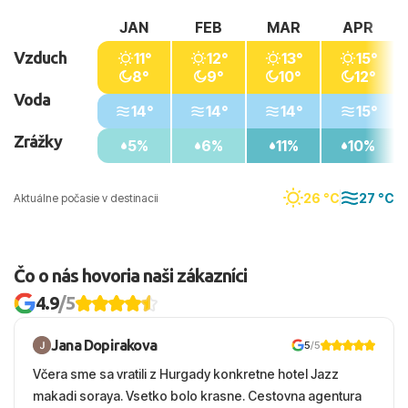
JAN
FEB
MAR
APR
Vzduch
11°
12°
13°
15°
8°
9°
10°
12°
Voda
14°
14°
14°
15°
Zrážky
5%
6%
11%
10%
26 °C
27 °C
Aktuálne počasie v destinacii
Čo o nás hovoria naši zákazníci
4.9
/5
Jana Dopirakova
5
/5
Včera sme sa vratili z Hurgady konkretne hotel Jazz
makadi soraya. Vsetko bolo krasne. Cestovna agentura