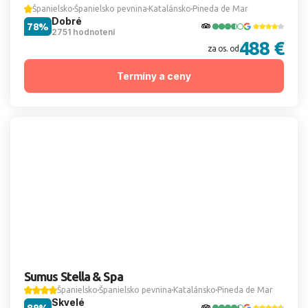
Španielsko
Španielsko pevnina
Katalánsko
Pineda de Mar
Dobré
78%
2751 hodnotení
488 €
za os. od
Termíny a ceny
Sumus Stella & Spa
Španielsko
Španielsko pevnina
Katalánsko
Pineda de Mar
Skvelé
89%