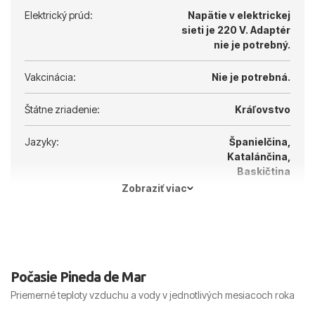
Elektrický prúd:
Napätie v elektrickej
sieti je 220 V.
Adaptér
nie je potrebný.
Vakcinácia:
Nie je potrebná.
Štátne zriadenie:
Kráľovstvo
Jazyky:
Španielčina,
Katalánčina,
Baskičtina
Zobraziť viac
Hlavné mesto:
Madrid
Počasie Pineda de Mar
Priemerné teploty vzduchu a vody v jednotlivých mesiacoch roka