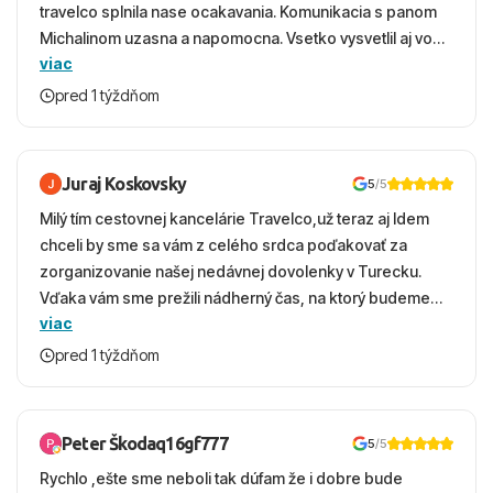
travelco splnila nase ocakavania. Komunikacia s panom
Michalinom uzasna a napomocna. Vsetko vysvetlil aj vo
viac
vecernych hodinach zaco sa ospravedlnujem. Hotel
krasny, cisty. Sluzby top. Strava, prostredie, more,
pred 1 týždňom
snorchlovanie. Dakujeme velmi pekne S pozdravom
Juraj Koskovsky
5
/5
Milý tím cestovnej kancelárie Travelco,už teraz aj Idem
chceli by sme sa vám z celého srdca poďakovať za
zorganizovanie našej nedávnej dovolenky v Turecku.
Vďaka vám sme prežili nádherný čas, na ktorý budeme
viac
ešte dlho s úsmevom spomínať. ​Všetko prebehlo
absolútne hladko – od prvotného výberu zájazdu, cez
pred 1 týždňom
ochotnú komunikáciu, až po samotný transfer a pobyt. ​
Ubytovaní sme boli v hoteli TUI Magic Life Jacaranda a
bola to trefa do čierneho! ​Čo nás dostalo najviac: ​Skvelé
Peter Škodaq16gf777
5
/5
služby a personál: Vždy usmievaví, ochotní a starostliví
Rychlo ,ešte sme neboli tak dúfam že i dobre bude
ľudia. ​Gastro zážitok: Výborné, pestré a čerstvé jedlo