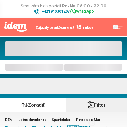
Sme vám k dispozícii
Po-Ne 08:00 - 22:00
+421 910 301 207
WhatsApp
|
15
Zájazdy predávame už
rokov
Pineda de Mar
Kedy cestujete?
Zoradiť
Filter
IDEM
Letná dovolenka
Španielsko
Pineda de Mar
Ako cestujete?