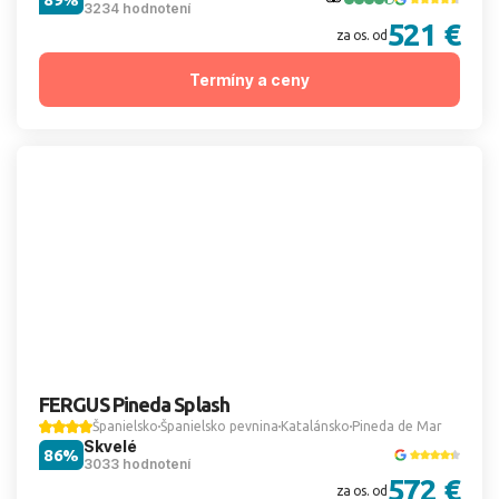
3234 hodnotení
521 €
za os. od
Termíny a ceny
FERGUS Pineda Splash
Španielsko
Španielsko pevnina
Katalánsko
Pineda de Mar
Skvelé
86%
3033 hodnotení
572 €
za os. od