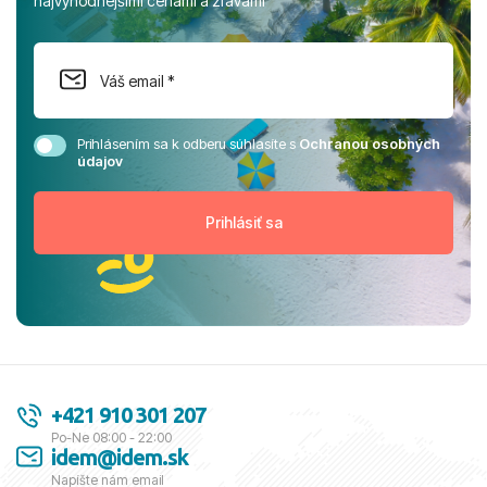
najvýhodnejšími cenami a zľavami
Prihlásením sa k odberu súhlasíte s
Ochranou osobných
údajov
+421 910 301 207
Po-Ne 08:00 - 22:00
idem@idem.sk
Napíšte nám email