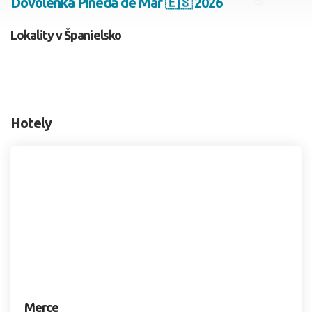
Dovolenka Pineda de Mar 🇪🇸 2026
2 dospelí, 0 deti
Lokality v Španielsko
Skyť
Hotely
Merce