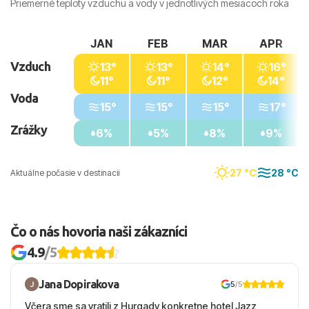
Priemerné teploty vzduchu a vody v jednotlivých mesiacoch roka
JAN
FEB
MAR
APR
Vzduch
13°
13°
14°
16°
11°
11°
12°
14°
Voda
15°
15°
15°
17°
Zrážky
6%
5%
8%
9%
27 °C
28 °C
Aktuálne počasie v destinacii
Čo o nás hovoria naši zákazníci
4.9
/5
Jana Dopirakova
5
/5
Včera sme sa vratili z Hurgady konkretne hotel Jazz