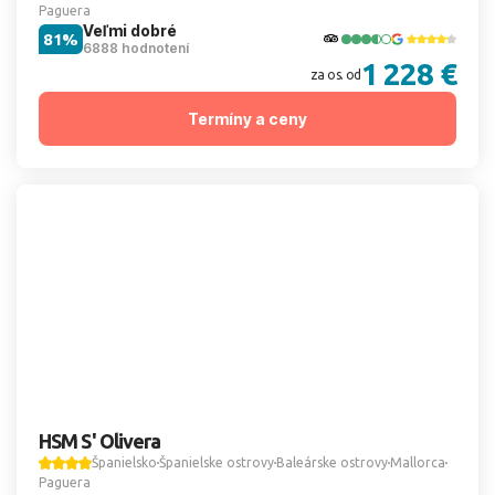
Paguera
Veľmi dobré
81%
6888 hodnotení
1 228 €
za os. od
Termíny a ceny
HSM S' Olivera
Španielsko
Španielske ostrovy
Baleárske ostrovy
Mallorca
Paguera