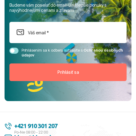
Budeme vám posielať do email-u najlepšie ponuky s
najvýhodnejšími cenami a zľavami
Prihlásením sa k odberu súhlasíte s
Ochranou osobných
údajov
+421 910 301 207
Po-Ne 08:00 - 22:00