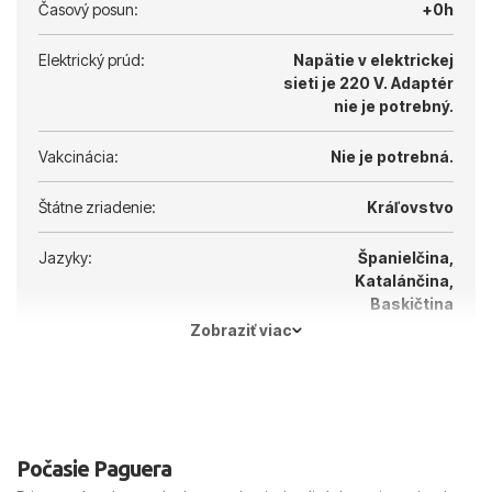
Časový posun:
+0h
Elektrický prúd:
Napätie v elektrickej
sieti je 220 V.
Adaptér
nie je potrebný.
Vakcinácia:
Nie je potrebná.
Štátne zriadenie:
Kráľovstvo
Jazyky:
Španielčina,
Katalánčina,
Baskičtina
Zobraziť viac
Hlavné mesto:
Madrid
Počasie Paguera