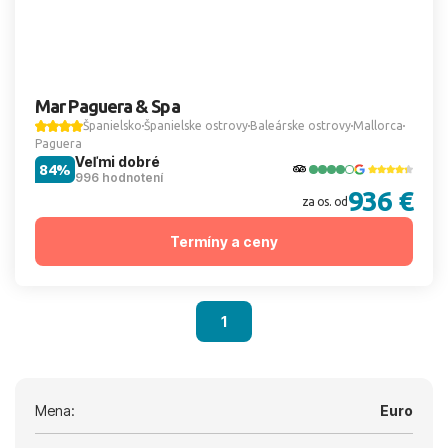
Mar Paguera & Spa
Španielsko
Španielske ostrovy
Baleárske ostrovy
Mallorca
Paguera
Veľmi dobré
84%
996 hodnotení
936 €
za os. od
Termíny a ceny
1
Mena:
Euro