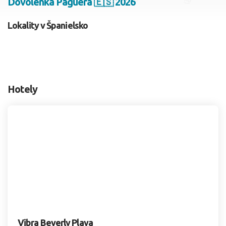
Dovolenka Paguera 🇪🇸 2026
2 dospelí, 0 deti
Lokality v Španielsko
Skyť
Hotely
Vibra Beverly Playa