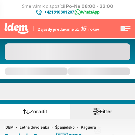
Sme vám k dispozícii
Po-Ne 08:00 - 22:00
+421 910 301 207
WhatsApp
|
15
Zájazdy predávame už
rokov
Paguera
Kedy cestujete?
Zoradiť
Filter
IDEM
Letná dovolenka
Španielsko
Paguera
Ako cestujete?