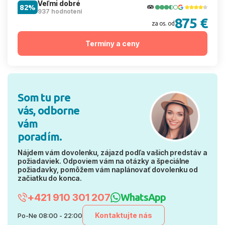
Veľmi dobré
82%
937 hodnotení
875 €
za os. od
Termíny a ceny
Som tu pre
vás, odborne
vám
poradím.
Nájdem vám dovolenku, zájazd podľa vašich predstáv a
požiadaviek. Odpoviem vám na otázky a špeciálne
požiadavky, pomôžem vám naplánovať dovolenku od
začiatku do konca.
+421 910 301 207
WhatsApp
Kontaktujte nás
Po-Ne 08:00 - 22:00