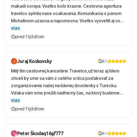
makadi soraya. Vsetko bolo krasne. Cestovna agentura
travelco splnila nase ocakavania. Komunikacia s panom
Michalinom uzasna a napomocna. Vsetko vysvetlil aj vo
viac
vecernych hodinach zaco sa ospravedlnujem. Hotel
krasny, cisty. Sluzby top. Strava, prostredie, more,
pred 1 týždňom
snorchlovanie. Dakujeme velmi pekne S pozdravom
Juraj Koskovsky
5
/5
Milý tím cestovnej kancelárie Travelco,už teraz aj Idem
chceli by sme sa vám z celého srdca poďakovať za
zorganizovanie našej nedávnej dovolenky v Turecku.
Vďaka vám sme prežili nádherný čas, na ktorý budeme
viac
ešte dlho s úsmevom spomínať. ​Všetko prebehlo
absolútne hladko – od prvotného výberu zájazdu, cez
pred 1 týždňom
ochotnú komunikáciu, až po samotný transfer a pobyt. ​
Ubytovaní sme boli v hoteli TUI Magic Life Jacaranda a
bola to trefa do čierneho! ​Čo nás dostalo najviac: ​Skvelé
Peter Škodaq16gf777
5
/5
služby a personál: Vždy usmievaví, ochotní a starostliví