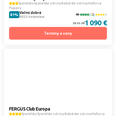
Španielsko
Španielske ostrovy
Baleárske ostrovy
Mallorca
Paguera
Veľmi dobré
81%
9022 hodnotení
1 090 €
za os. od
Termíny a ceny
FERGUS Club Europa
Španielsko
Španielske ostrovy
Baleárske ostrovy
Mallorca