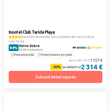
Insotel Club Tarida Playa
Španielsko
Španielske ostrovy
Baleárske ostrovy
Ibiza
Cala Tarida
Veľmi dobré
84%
2246 hodnotení
Piesočná pláž
Hotel priamo pri pláži
1 157 €
1 713
za os. od
2 314 €
-32%
za všetkých od
Zobraziť detail zájazdu