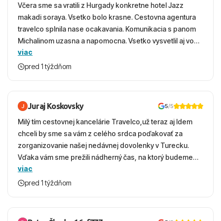
Včera sme sa vratili z Hurgady konkretne hotel Jazz
makadi soraya. Vsetko bolo krasne. Cestovna agentura
travelco splnila nase ocakavania. Komunikacia s panom
Michalinom uzasna a napomocna. Vsetko vysvetlil aj vo
viac
vecernych hodinach zaco sa ospravedlnujem. Hotel
krasny, cisty. Sluzby top. Strava, prostredie, more,
pred 1 týždňom
snorchlovanie. Dakujeme velmi pekne S pozdravom
Juraj Koskovsky
5
/5
Milý tím cestovnej kancelárie Travelco,už teraz aj Idem
chceli by sme sa vám z celého srdca poďakovať za
zorganizovanie našej nedávnej dovolenky v Turecku.
Vďaka vám sme prežili nádherný čas, na ktorý budeme
viac
ešte dlho s úsmevom spomínať. ​Všetko prebehlo
absolútne hladko – od prvotného výberu zájazdu, cez
pred 1 týždňom
ochotnú komunikáciu, až po samotný transfer a pobyt. ​
Ubytovaní sme boli v hoteli TUI Magic Life Jacaranda a
bola to trefa do čierneho! ​Čo nás dostalo najviac: ​Skvelé