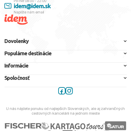
Po-Ne 08:00 - 22:00
idem@idem.sk
Napíšte nám email
Dovolenky
Populárne destinácie
Informácie
Spoločnosť
U nás nájdete ponuku od najlepších Slovenských, ale aj zahraničných
cestovných kancelárií na jednom mieste