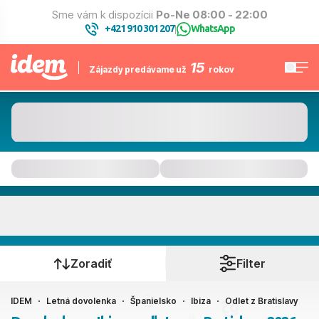
Sme vám k dispozícii
Po-Ne 08:00 - 22:00
+421 910 301 207
WhatsApp
|
15
Zájazdy predávame už
rokov
Ibiza
Kedy cestujete?
Zoradiť
Filter
IDEM
Letná dovolenka
Španielsko
Ibiza
Odlet z Bratislavy
Bratislava