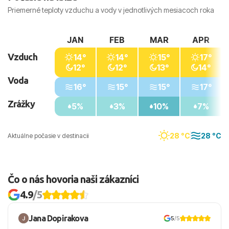
Priemerné teploty vzduchu a vody v jednotlivých mesiacoch roka
JAN
FEB
MAR
APR
Vzduch
14°
14°
15°
17°
12°
12°
13°
14°
Voda
16°
15°
15°
17°
Zrážky
5%
3%
10%
7%
28 °C
28 °C
Aktuálne počasie v destinacii
Čo o nás hovoria naši zákazníci
4.9
/5
Jana Dopirakova
5
/5