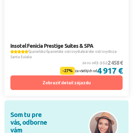
Insotel Fenicia Prestige Suites & SPA
Španielsko
Španielske ostrovy
Baleárske ostrovy
Ibiza
Santa Eulalia
2 458 €
3 352
za os. od
4 917 €
-27%
za všetkých od
Zobraziť detail zájazdu
Som tu pre
vás, odborne
vám