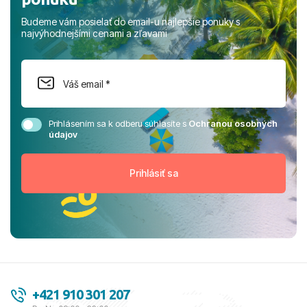
Budeme vám posielať do email-u najlepšie ponuky s
najvýhodnejšími cenami a zľavami
Prihlásením sa k odberu súhlasíte s
Ochranou osobných
údajov
+421 910 301 207