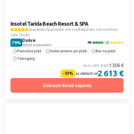
Insotel Tarida Beach Resort & SPA
Španielsko
Španielske ostrovy
Baleárske ostrovy
Ibiza
Cala Tarida
Dobré
79%
4026 hodnotení
Piesočná pláž
Hotel priamo pri pláži
Bar na pláži
Tobogány
1 306 €
1 943
za os. od
2 613 €
-33%
za všetkých od
Zobraziť detail zájazdu