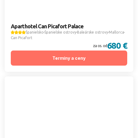
Aparthotel Can Picafort Palace
Španielsko
Španielske ostrovy
Baleárske ostrovy
Mallorca
Can Picafort
680 €
za os. od
Termíny a ceny