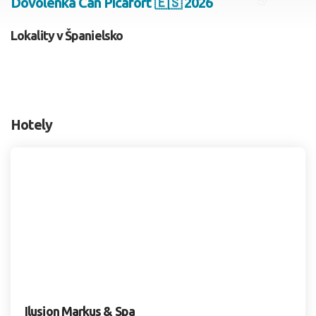
Dovolenka Can Picafort 🇪🇸 2026
2 dospelí, 0 deti
Lokality v Španielsko
Skyť
Hotely
Ilusion Markus & Spa