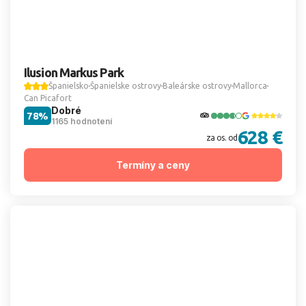
Ilusion Markus Park
Španielsko
Španielske ostrovy
Baleárske ostrovy
Mallorca
Can Picafort
Dobré
78%
1165 hodnotení
628 €
za os. od
Termíny a ceny