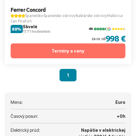
Ferrer Concord
Španielsko
Španielske ostrovy
Baleárske ostrovy
Mallorca
Can Picafort
Skvelé
88%
1771 hodnotení
998 €
za os. od
Termíny a ceny
1
Mena:
Euro
Časový posun:
+0h
Elektrický prúd:
Napätie v elektrickej