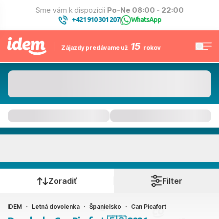
Sme vám k dispozícii
Po-Ne 08:00 - 22:00
+421 910 301 207
WhatsApp
|
15
Zájazdy predávame už
rokov
Can Picafort
Kedy cestujete?
Zoradiť
Filter
IDEM
Letná dovolenka
Španielsko
Can Picafort
Ako cestujete?