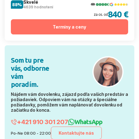
Skvelé
88%
4639 hodnotení
840 €
za os. od
Termíny a ceny
Som tu pre
vás, odborne
vám
poradím.
Nájdem vám dovolenku, zájazd podľa vašich predstáv a
požiadaviek. Odpoviem vám na otázky a špeciálne
požiadavky, pomôžem vám naplánovať dovolenku od
začiatku do konca.
+421 910 301 207
WhatsApp
Kontaktujte nás
Po-Ne 08:00 - 22:00