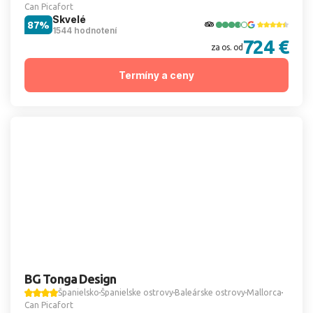
Can Picafort
Skvelé
87%
1544 hodnotení
724 €
za os. od
Termíny a ceny
BG Tonga Design
Španielsko
Španielske ostrovy
Baleárske ostrovy
Mallorca
Can Picafort