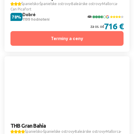
Španielsko
Španielske ostrovy
Baleárske ostrovy
Mallorca
Can Picafort
Dobré
78%
1199 hodnotení
716 €
za os. od
Termíny a ceny
THB Gran Bahía
Španielsko
Španielske ostrovy
Baleárske ostrovy
Mallorca