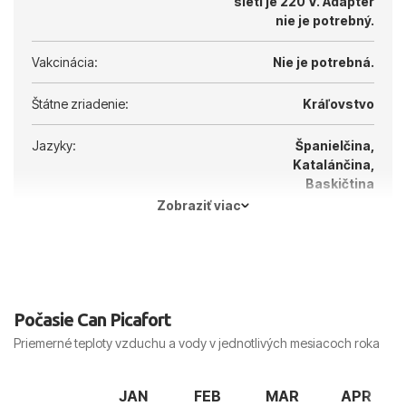
sieti je 220 V.
Adaptér
nie je potrebný.
Vakcinácia:
Nie je potrebná.
Štátne zriadenie:
Kráľovstvo
Jazyky:
Španielčina,
Katalánčina,
Baskičtina
Zobraziť viac
Hlavné mesto:
Madrid
Počasie Can Picafort
Priemerné teploty vzduchu a vody v jednotlivých mesiacoch roka
JAN
FEB
MAR
APR