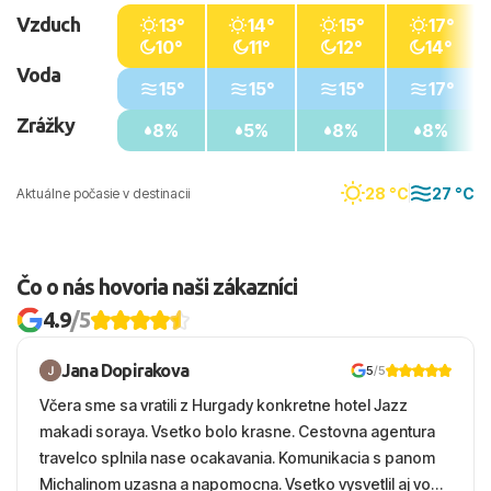
Vzduch
13°
14°
15°
17°
10°
11°
12°
14°
Voda
15°
15°
15°
17°
Zrážky
8%
5%
8%
8%
28 °C
27 °C
Aktuálne počasie v destinacii
Čo o nás hovoria naši zákazníci
4.9
/5
Jana Dopirakova
5
/5
Včera sme sa vratili z Hurgady konkretne hotel Jazz
makadi soraya. Vsetko bolo krasne. Cestovna agentura
travelco splnila nase ocakavania. Komunikacia s panom
Michalinom uzasna a napomocna. Vsetko vysvetlil aj vo