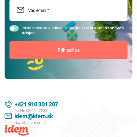
Prihlásením sa k odberu súhlasíte s
Ochranou osobných
údajov
+421 910 301 207
Po-Ne 08:00 - 22:00
idem@idem.sk
Napíšte nám email