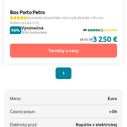
Ikos Porto Petro
Španielsko
Španielske ostrovy
Baleárske ostrovy
Mallorca
Cala d Or
Výnimočné
96%
1814 hodnotení
3 250 €
za os. od
Termíny a ceny
1
Mena:
Euro
Časový posun:
+0h
Elektrický prúd:
Napätie v elektrickej