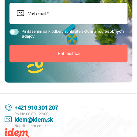
Prihlásením sa k odberu súhlasíte s
Ochranou osobných
údajov
+421 910 301 207
Po-Ne 08:00 - 22:00
idem@idem.sk
Napíšte nám email