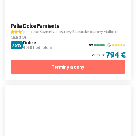
Palia Dolce Farniente
Španielsko
Španielske ostrovy
Baleárske ostrovy
Mallorca
Cala d Or
Dobré
76%
4058 hodnotení
794 €
za os. od
Termíny a ceny