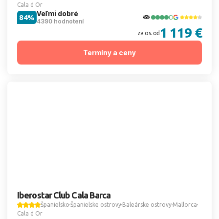
Cala d Or
Veľmi dobré
84%
4390 hodnotení
1 119 €
za os. od
Termíny a ceny
Iberostar Club Cala Barca
Španielsko
Španielske ostrovy
Baleárske ostrovy
Mallorca
Cala d Or