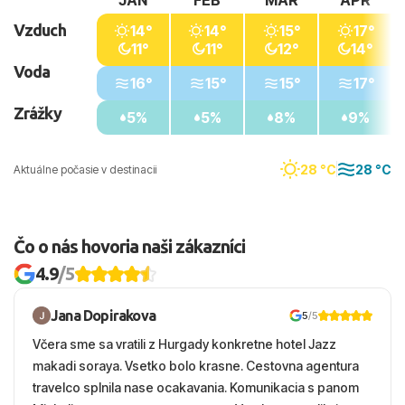
JAN
FEB
MAR
APR
Vzduch
14°
14°
15°
17°
11°
11°
12°
14°
Voda
16°
15°
15°
17°
Zrážky
5%
5%
8%
9%
28 °C
28 °C
Aktuálne počasie v destinacii
Čo o nás hovoria naši zákazníci
4.9
/5
Jana Dopirakova
5
/5
Včera sme sa vratili z Hurgady konkretne hotel Jazz
makadi soraya. Vsetko bolo krasne. Cestovna agentura
travelco splnila nase ocakavania. Komunikacia s panom