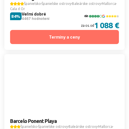
Španielsko
Španielske ostrovy
Baleárske ostrovy
Mallorca
Cala d Or
Veľmi dobré
84%
4467 hodnotení
1 088 €
za os. od
Termíny a ceny
Barcelo Ponent Playa
Španielsko
Španielske ostrovy
Baleárske ostrovy
Mallorca