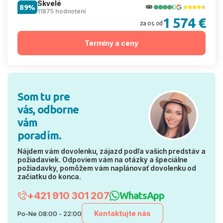
Skvelé
89%
11875 hodnotení
1 574 €
za os. od
Termíny a ceny
Som tu pre
vás, odborne
vám
poradím.
Nájdem vám dovolenku, zájazd podľa vašich predstáv a
požiadaviek. Odpoviem vám na otázky a špeciálne
požiadavky, pomôžem vám naplánovať dovolenku od
začiatku do konca.
+421 910 301 207
WhatsApp
Kontaktujte nás
Po-Ne 08:00 - 22:00