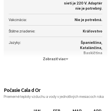
sieti je 220 V.
Adaptér
nie je potrebný.
Vakcinácia:
Nie je potrebná.
Štátne zriadenie:
Kráľovstvo
Jazyky:
Španielčina,
Katalánčina,
Baskičtina
Zobraziť viac
Hlavné mesto:
Madrid
Počasie Cala d Or
Priemerné teploty vzduchu a vody v jednotlivých mesiacoch roka