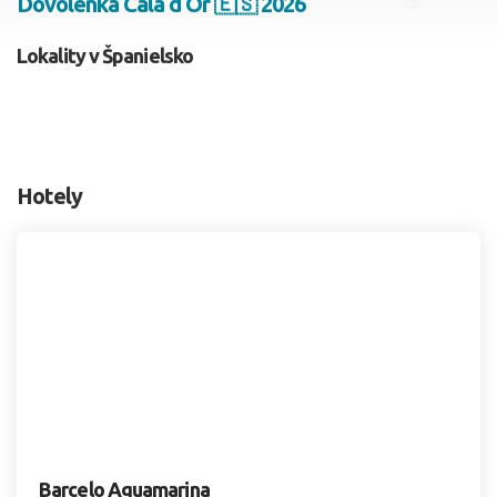
Dovolenka Cala d Or 🇪🇸 2026
2 dospelí, 0 deti
Lokality v Španielsko
Skyť
Hotely
Barcelo Aguamarina