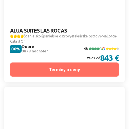
ALUA SUITES LAS ROCAS
Španielsko
Španielske ostrovy
Baleárske ostrovy
Mallorca
Cala d Or
Dobré
80%
3878 hodnotení
843 €
za os. od
Termíny a ceny