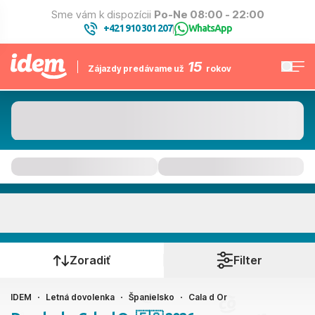
Sme vám k dispozícii
Po-Ne 08:00 - 22:00
+421 910 301 207
WhatsApp
|
15
Zájazdy predávame už
rokov
Cala d Or
Kedy cestujete?
Zoradiť
Filter
IDEM
Letná dovolenka
Španielsko
Cala d Or
Ako cestujete?