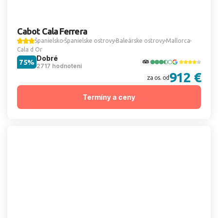
Cabot Cala Ferrera
Španielsko
Španielske ostrovy
Baleárske ostrovy
Mallorca
Cala d Or
Dobré
75%
2717 hodnotení
912 €
za os. od
Termíny a ceny