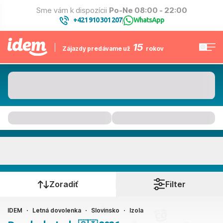
Sme vám k dispozícii
Po-Ne 08:00 - 22:00
+421 910 301 207
WhatsApp
|
15
Zájazdy predávame už
rokov
Izola
Kedy cestujete?
Zoradiť
Filter
IDEM
Letná dovolenka
Slovinsko
Izola
Ako cestujete?