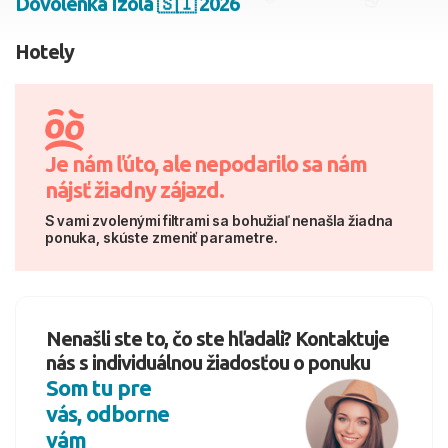
Dovolenka Izola 🇸🇮 2026
2 dospelí, 0 deti
Hotely
Skyť
Je nám ľúto, ale nepodarilo sa nám
nájsť žiadny zájazd.
S vami zvolenými filtrami sa bohužiaľ nenašla žiadna
ponuka, skúste zmeniť parametre.
Nenašli ste to, čo ste hľadali? Kontaktuje
nás s individuálnou žiadosťou o ponuku
Som tu pre
vás, odborne
vám