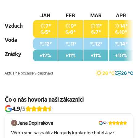
JAN
FEB
MAR
APR
Vzduch
7°
9°
11°
14°
5°
6°
7°
10°
Voda
12°
11°
12°
14°
Zrážky
12%
11%
11%
10%
26 °C
26 °C
Aktuálne počasie v destinacii
Čo o nás hovoria naši zákazníci
4.9
/5
Jana Dopirakova
5
/5
Včera sme sa vratili z Hurgady konkretne hotel Jazz