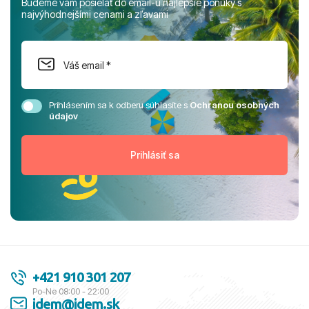
Budeme vám posielať do email-u najlepšie ponuky s
najvýhodnejšími cenami a zľavami
Prihlásením sa k odberu súhlasíte s
Ochranou osobných
údajov
+421 910 301 207
Po-Ne 08:00 - 22:00
idem@idem.sk