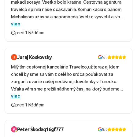
makadi soraya. Vsetko bolo krasne. Cestovna agentura
travelco splnila nase ocakavania. Komunikacia s panom
Michalinom uzasna a napomocna. Vsetko vysvetlil aj vo
viac
vecernych hodinach zaco sa ospravedlnujem. Hotel
krasny, cisty. Sluzby top. Strava, prostredie, more,
pred 1 týždňom
snorchlovanie. Dakujeme velmi pekne S pozdravom
Juraj Koskovsky
5
/5
Milý tím cestovnej kancelárie Travelco,už teraz aj Idem
chceli by sme sa vám z celého srdca poďakovať za
zorganizovanie našej nedávnej dovolenky v Turecku.
Vďaka vám sme prežili nádherný čas, na ktorý budeme
viac
ešte dlho s úsmevom spomínať. ​Všetko prebehlo
absolútne hladko – od prvotného výberu zájazdu, cez
pred 1 týždňom
ochotnú komunikáciu, až po samotný transfer a pobyt. ​
Ubytovaní sme boli v hoteli TUI Magic Life Jacaranda a
bola to trefa do čierneho! ​Čo nás dostalo najviac: ​Skvelé
Peter Škodaq16gf777
5
/5
služby a personál: Vždy usmievaví, ochotní a starostliví