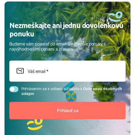
rodinou.
Nezmeškajte ani jednu dovolenkovú
ponuku
Budeme vám posielať do email-u najlepšie ponuky s
najvýhodnejšími cenami a zľavami
Prihlásením sa k odberu súhlasíte s
Ochranou osobných
údajov