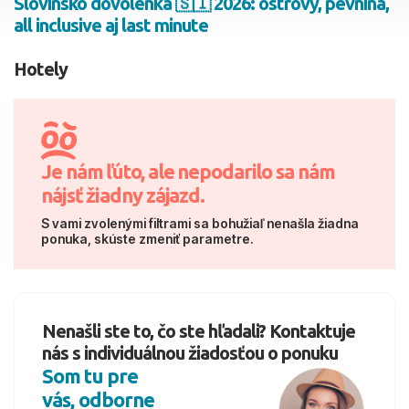
Slovinsko dovolenka 🇸🇮 2026: ostrovy, pevnina,
all inclusive aj last minute
2 dospelí, 0 deti
Hotely
Skyť
Je nám ľúto, ale nepodarilo sa nám
nájsť žiadny zájazd.
S vami zvolenými filtrami sa bohužiaľ nenašla žiadna
ponuka, skúste zmeniť parametre.
Nenašli ste to, čo ste hľadali? Kontaktuje
nás s individuálnou žiadosťou o ponuku
Som tu pre
vás, odborne