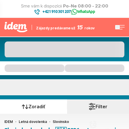
Sme vám k dispozícii
Po-Ne 08:00 - 22:00
+421 910 301 207
WhatsApp
|
15
Zájazdy predávame už
rokov
Slovinsko
Kedy cestujete?
Zoradiť
Filter
IDEM
Letná dovolenka
Slovinsko
Ako cestujete?