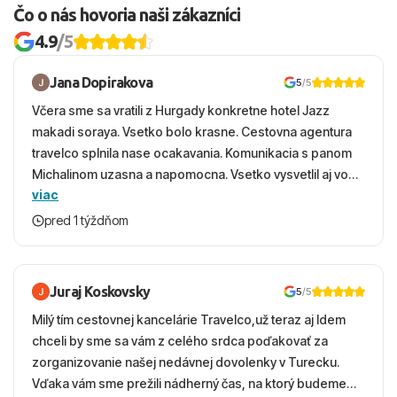
Čo o nás hovoria naši zákazníci
4.9
/5
Jana Dopirakova
5
/5
Včera sme sa vratili z Hurgady konkretne hotel Jazz
makadi soraya. Vsetko bolo krasne. Cestovna agentura
travelco splnila nase ocakavania. Komunikacia s panom
Michalinom uzasna a napomocna. Vsetko vysvetlil aj vo
viac
vecernych hodinach zaco sa ospravedlnujem. Hotel
krasny, cisty. Sluzby top. Strava, prostredie, more,
pred 1 týždňom
snorchlovanie. Dakujeme velmi pekne S pozdravom
Juraj Koskovsky
5
/5
Milý tím cestovnej kancelárie Travelco,už teraz aj Idem
chceli by sme sa vám z celého srdca poďakovať za
zorganizovanie našej nedávnej dovolenky v Turecku.
Vďaka vám sme prežili nádherný čas, na ktorý budeme