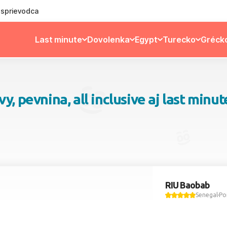
ý sprievodca
Last minute
Dovolenka
Egypt
Turecko
Gréck
, pevnina, all inclusive aj last minut
RIU Baobab
Senegal
Po