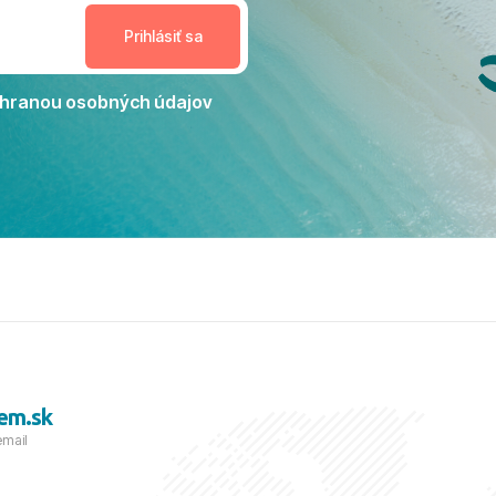
nceláriu Travelco aj hotel TUI
Jacaranda môžeme s čistým
dporučiť každému, kto hľadá
ú dovolenku na vysokej
hranou osobných údajov
tko bolo zabezpečené na
viezdičkou. ​Už teraz sa
 s nami vyrazíte nabudúce!
 skvelé spomienky. ​S
a prianím mnohých ďalších
lientov, Juraj s rodinou.
em.sk
email