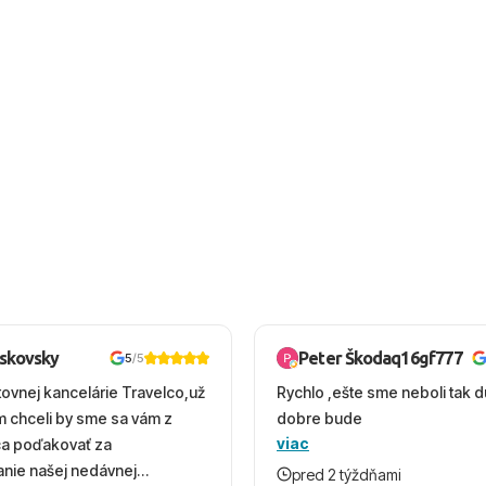
oskovsky
Peter Škodaq16gf777
5
/5
tovnej kancelárie Travelco,už
Rychlo ,ešte sme neboli tak d
em chceli by sme sa vám z
dobre bude
viac
ca poďakovať za
nie našej nedávnej
pred 2 týždňami