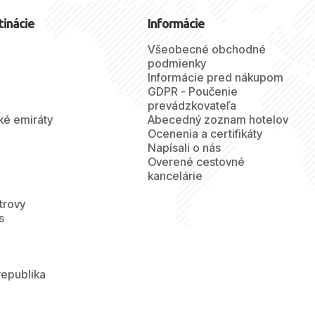
tinácie
Informácie
Všeobecné obchodné
podmienky
Informácie pred nákupom
GDPR - Poučenie
prevádzkovateľa
ké emiráty
Abecedný zoznam hotelov
Ocenenia a certifikáty
Napísali o nás
Overené cestovné
kancelárie
trovy
s
republika