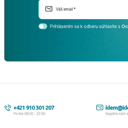
Cestovnú ka
Magic Life 
svedomím o
bezstarostn
Prihlásením sa k odberu súhlasíte s
Oc
úrovni. Vše
jednotku s h
tešíme, kam
Ďakujeme za
pozdravom 
spokojných k
+421 910 301 207
idem@id
Po-Ne 08:00 - 22:00
Napíšte nám 