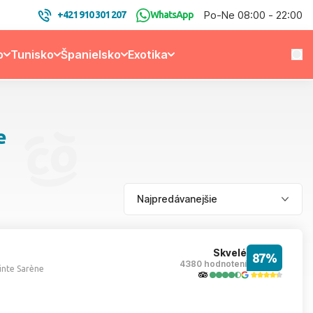
Po-Ne 08:00 - 22:00
+421 910 301 207
WhatsApp
o
Tunisko
Španielsko
Exotika
e
Skvelé
87%
4380 hodnotení
inte Sarène