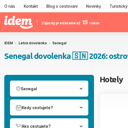
O nás
Kontakt
Blog o cestovaní
Novinky
Turistick
15
Zájazdy predávame už
rokov
IDEM
Letná dovolenka
Senegal
Senegal dovolenka 🇸🇳 2026: ostrovy
Hotely
Senegal
Kedy cestujete?
Ako cestujete?