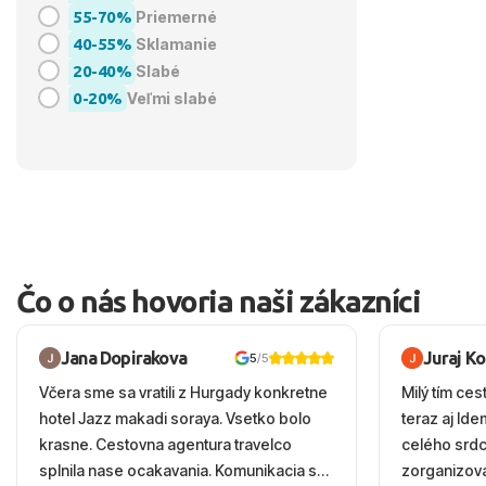
55-70%
Priemerné
40-55%
Sklamanie
20-40%
Slabé
0-20%
Veľmi slabé
Čo o nás hovoria naši zákazníci
Jana Dopirakova
Juraj K
5
/5
Včera sme sa vratili z Hurgady konkretne
Milý tím ces
hotel Jazz makadi soraya. Vsetko bolo
teraz aj Id
krasne. Cestovna agentura travelco
celého srd
splnila nase ocakavania. Komunikacia s
zorganizova