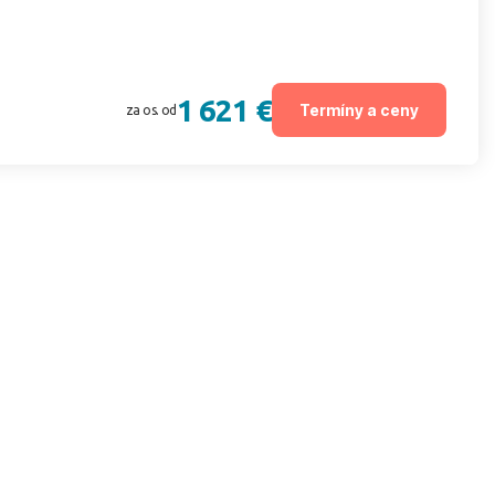
1 621 €
Termíny a ceny
za os. od