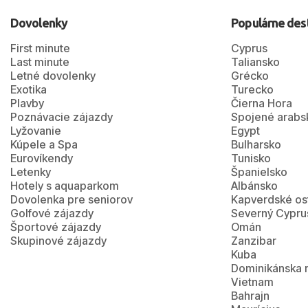
Dovolenky
Populárne des
First minute
Cyprus
Last minute
Taliansko
Letné dovolenky
Grécko
Exotika
Turecko
Plavby
Čierna Hora
Poznávacie zájazdy
Spojené arabs
Lyžovanie
Egypt
Kúpele a Spa
Bulharsko
Eurovíkendy
Tunisko
Letenky
Španielsko
Hotely s aquaparkom
Albánsko
Dovolenka pre seniorov
Kapverdské os
Golfové zájazdy
Severný Cypru
Športové zájazdy
Omán
Skupinové zájazdy
Zanzibar
Kuba
Dominikánska 
Vietnam
Bahrajn