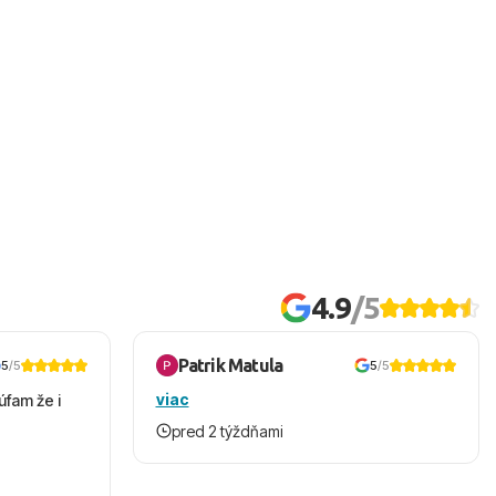
4.9
/5
Patrik Matula
5
/5
5
/5
viac
úfam že i
pred 2 týždňami