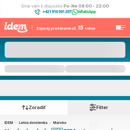
Sme vám k dispozícii
Po-Ne 08:00 - 22:00
+421 910 301 207
WhatsApp
|
15
Zájazdy predávame už
rokov
Maroko
Kedy cestujete?
Zoradiť
Filter
IDEM
Letná dovolenka
Maroko
Ako cestujete?