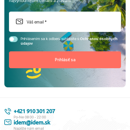
najvýhodnejšími cenami a zľavami
Prihlásením sa k odberu súhlasíte s
Ochranou osobných
údajov
+421 910 301 207
Po-Ne 08:00 - 22:00
idem@idem.sk
Napíšte nám email