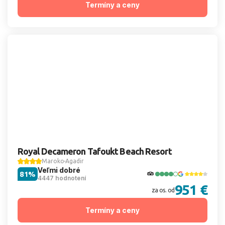
Termíny a ceny
Royal Decameron Tafoukt Beach Resort
Maroko
Agadir
Veľmi dobré
81%
4447 hodnotení
951 €
za os. od
Termíny a ceny