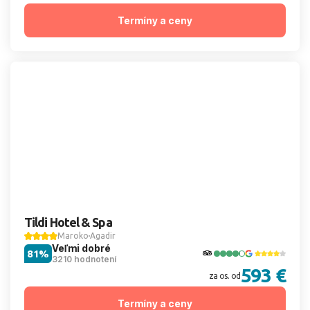
Termíny a ceny
Tildi Hotel & Spa
Maroko
Agadir
Veľmi dobré
81%
3210 hodnotení
593 €
za os. od
Termíny a ceny