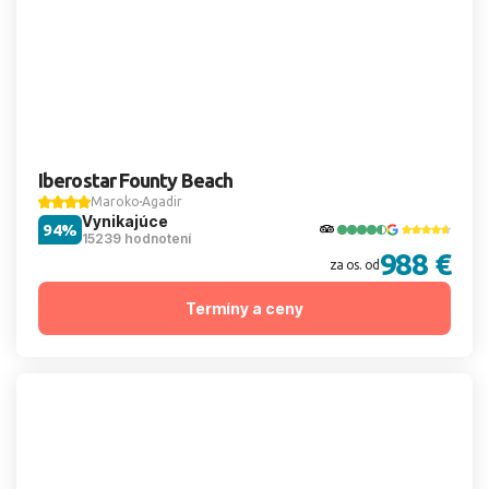
Iberostar Founty Beach
Maroko
Agadir
Vynikajúce
94%
15239 hodnotení
988 €
za os. od
Termíny a ceny