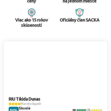
ceny
na jednom mieste
Viac ako 15 rokov
Oficiálny člen SACKA
skúseností
RIU Tikida Dunas
Maroko
Agadir
Skvelé
86%