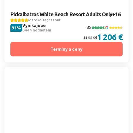
Pickalbatros White Beach Resort Adults Only+16
Maroko
Taghazout
Vynikajúce
91%
6444 hodnotení
1 206 €
za os. od
Termíny a ceny