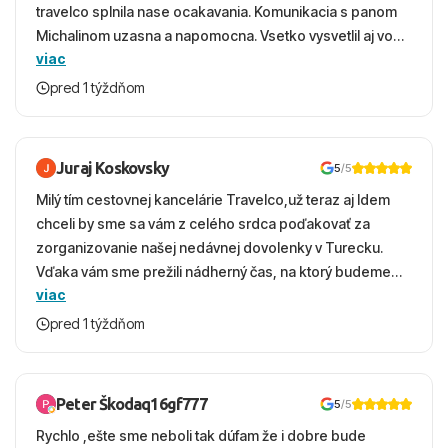
travelco splnila nase ocakavania. Komunikacia s panom
Michalinom uzasna a napomocna. Vsetko vysvetlil aj vo
viac
vecernych hodinach zaco sa ospravedlnujem. Hotel
krasny, cisty. Sluzby top. Strava, prostredie, more,
pred 1 týždňom
snorchlovanie. Dakujeme velmi pekne S pozdravom
Juraj Koskovsky
5
/5
Milý tím cestovnej kancelárie Travelco,už teraz aj Idem
chceli by sme sa vám z celého srdca poďakovať za
zorganizovanie našej nedávnej dovolenky v Turecku.
Vďaka vám sme prežili nádherný čas, na ktorý budeme
viac
ešte dlho s úsmevom spomínať. ​Všetko prebehlo
absolútne hladko – od prvotného výberu zájazdu, cez
pred 1 týždňom
ochotnú komunikáciu, až po samotný transfer a pobyt. ​
Ubytovaní sme boli v hoteli TUI Magic Life Jacaranda a
bola to trefa do čierneho! ​Čo nás dostalo najviac: ​Skvelé
Peter Škodaq16gf777
5
/5
služby a personál: Vždy usmievaví, ochotní a starostliví
Rychlo ,ešte sme neboli tak dúfam že i dobre bude
ľudia. ​Gastro zážitok: Výborné, pestré a čerstvé jedlo