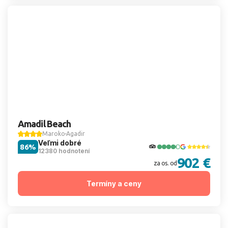
Amadil Beach
Maroko
Agadir
Veľmi dobré
86%
12380 hodnotení
902 €
za os. od
Termíny a ceny