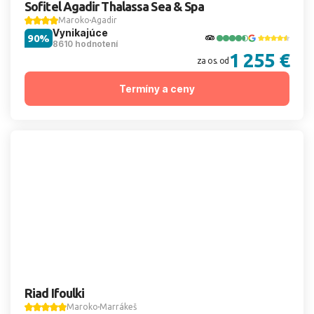
Sofitel Agadir Thalassa Sea & Spa
Maroko
Agadir
Vynikajúce
90%
8610 hodnotení
1 255 €
za os. od
Termíny a ceny
Riad Ifoulki
Maroko
Marrákeš