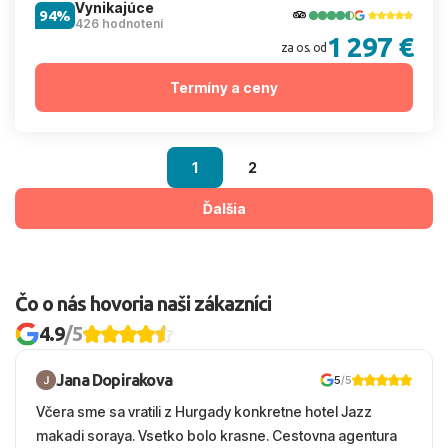
Vynikajúce
94%
426 hodnotení
1 297 €
za os. od
Termíny a ceny
1
2
Ďalšia
Čo o nás hovoria naši zákazníci
4.9
/5
Jana Dopirakova
5
/5
Včera sme sa vratili z Hurgady konkretne hotel Jazz
makadi soraya. Vsetko bolo krasne. Cestovna agentura