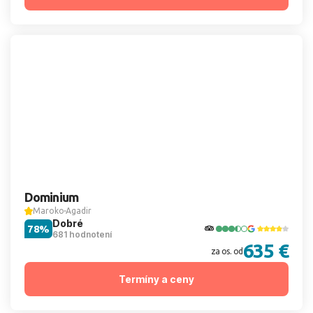
Dominium
Maroko
Agadir
Dobré
78%
681 hodnotení
635 €
za os. od
Termíny a ceny