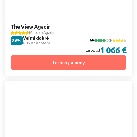
The View Agadir
Maroko
Agadir
Veľmi dobré
86%
635 hodnotení
1 066 €
za os. od
Termíny a ceny