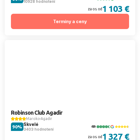
10928 hodnotení
1 103 €
za os. od
Termíny a ceny
Robinson Club Agadir
Maroko
Agadir
Skvelé
90%
3403 hodnotení
1 327 €
za os. od