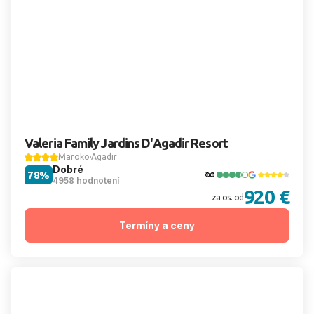
Valeria Family Jardins D'Agadir Resort
Maroko
Agadir
Dobré
78%
4958 hodnotení
920 €
za os. od
Termíny a ceny