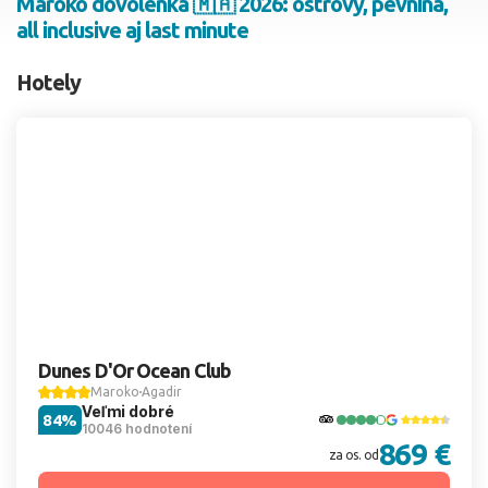
Maroko dovolenka 🇲🇦 2026: ostrovy, pevnina,
all inclusive aj last minute
2 dospelí, 0 deti
Hotely
Skyť
Dunes D'Or Ocean Club
Maroko
Agadir
Veľmi dobré
84%
10046 hodnotení
869 €
za os. od