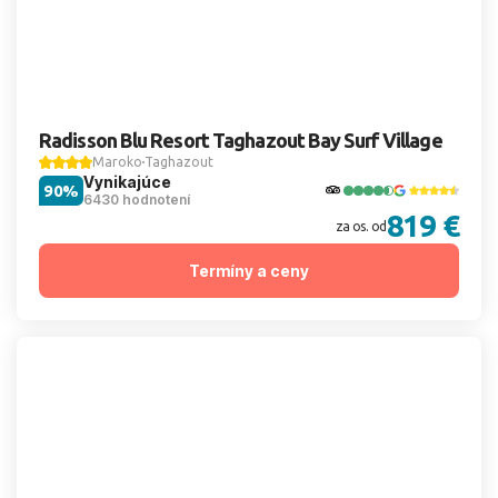
Radisson Blu Resort Taghazout Bay Surf Village
Maroko
Taghazout
Vynikajúce
90%
6430 hodnotení
819 €
za os. od
Termíny a ceny