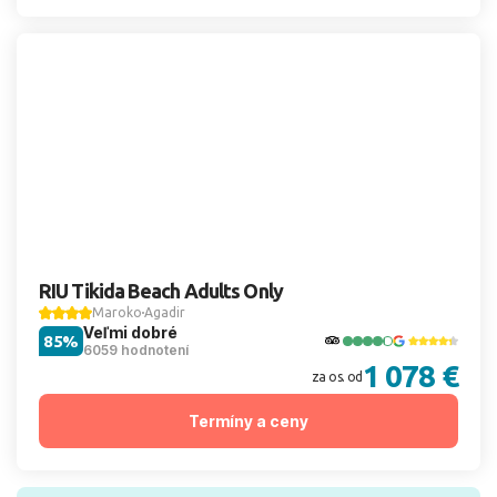
RIU Tikida Beach Adults Only
Maroko
Agadir
Veľmi dobré
85%
6059 hodnotení
1 078 €
za os. od
Termíny a ceny