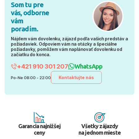
Som tu pre
vás, odborne
vám
poradím.
Nájdem vám dovolenku, zájazd podľa vašich predstáv a
požiadaviek. Odpoviem vám na otázky a špeciálne
požiadavky, pomôžem vám naplánovať dovolenku od
začiatku do konca.
+421 910 301 207
WhatsApp
Kontaktujte nás
Po-Ne 08:00 - 22:00
Garancia najnižšej
Všetky zájazdy
ceny
na jednom mieste