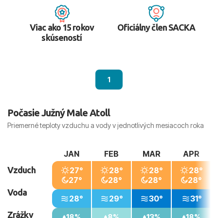
Viac ako 15 rokov
Oficiálny člen SACKA
skúseností
1
Počasie Južný Male Atoll
Priemerné teploty vzduchu a vody v jednotlivých mesiacoch roka
JAN
FEB
MAR
APR
Vzduch
27°
28°
28°
28°
27°
28°
28°
28°
Voda
28°
29°
30°
31°
Zrážky
18%
8%
13%
18%