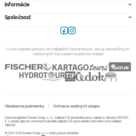
Informácie
Spoločnosť
U nás nájdete ponuku od najlepších Slovenských, ale aj zahraničných
cestovných kancelárií na jednom mieste
Všeobecné podmienky
|
Ochrana osobných údajov
Cestovná agentúra Travelco Group, s. r. o., (ďalej len CA) sprostredkováva v súlade so zákonom 281/2001
Z. z. predaj zájazdov cestovných kancelárii (ďalej len CK) a iných služieb cestovného ruchu (ďalej len
zájazdy).
© 2011-2026 Travelco Group, s. r. o. Všetky práva vyhradené.