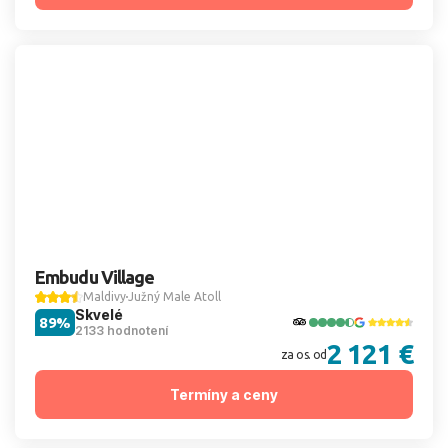
Embudu Village
Maldivy
Južný Male Atoll
Skvelé
89%
2133 hodnotení
2 121 €
za os. od
Termíny a ceny