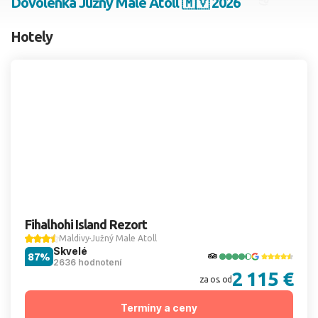
Dovolenka Južný Male Atoll 🇲🇻 2026
2 dospelí, 0 deti
Hotely
Skyť
Fihalhohi Island Rezort
Maldivy
Južný Male Atoll
Skvelé
87%
2636 hodnotení
2 115 €
za os. od
Termíny a ceny