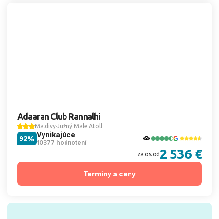
Adaaran Club Rannalhi
Maldivy
Južný Male Atoll
Vynikajúce
92%
10377 hodnotení
2 536 €
za os. od
Termíny a ceny