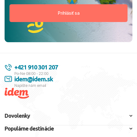
+421 910 301 207
Po-Ne 08:00 - 22:00
idem@idem.sk
Napíšte nám email
Dovolenky
Populárne destinácie