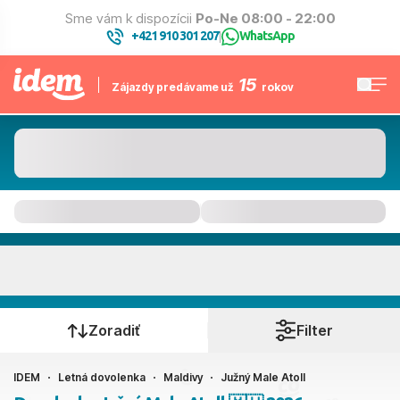
Sme vám k dispozícii
Po-Ne 08:00 - 22:00
+421 910 301 207
WhatsApp
|
15
Zájazdy predávame už
rokov
Južný Male Atoll
Kedy cestujete?
Zoradiť
Filter
IDEM
Letná dovolenka
Maldivy
Južný Male Atoll
Ako cestujete?