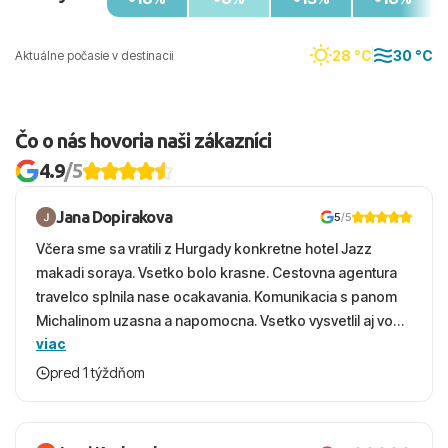
28 °C
30 °C
Aktuálne počasie v destinacii
Čo o nás hovoria naši zákazníci
4.9
/5
Jana Dopirakova
5
/5
Včera sme sa vratili z Hurgady konkretne hotel Jazz
makadi soraya. Vsetko bolo krasne. Cestovna agentura
travelco splnila nase ocakavania. Komunikacia s panom
Michalinom uzasna a napomocna. Vsetko vysvetlil aj vo
viac
vecernych hodinach zaco sa ospravedlnujem. Hotel
krasny, cisty. Sluzby top. Strava, prostredie, more,
pred 1 týždňom
snorchlovanie. Dakujeme velmi pekne S pozdravom