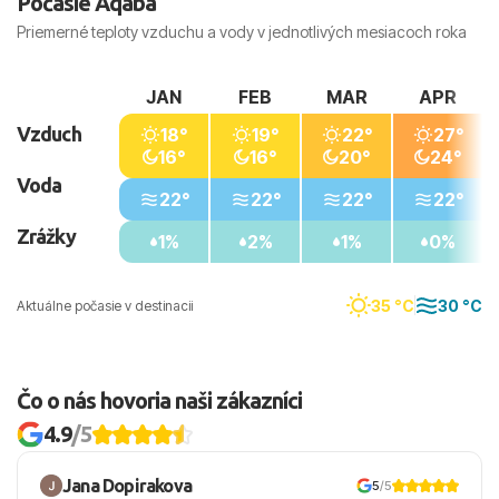
Počasie Aqaba
Priemerné teploty vzduchu a vody v jednotlivých mesiacoch roka
JAN
FEB
MAR
APR
Vzduch
18°
19°
22°
27°
16°
16°
20°
24°
Voda
22°
22°
22°
22°
Zrážky
1%
2%
1%
0%
35 °C
30 °C
Aktuálne počasie v destinacii
Čo o nás hovoria naši zákazníci
4.9
/5
Jana Dopirakova
5
/5