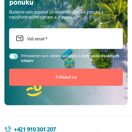
ponuku
Budeme vám posielať do email-u najlepšie ponuky s
najvýhodnejšími cenami a zľavami
Prihlásením sa k odberu súhlasíte s
Ochranou osobných
údajov
+421 910 301 207