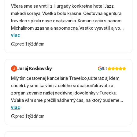
Včera sme sa vratili z Hurgady konkretne hotel Jazz
makadi soraya. Vsetko bolo krasne. Cestovna agentura
travelco splnila nase ocakavania. Komunikacia s panom
Michalinom uzasna a napomocna. Vsetko vysvetlil aj vo
viac
vecernych hodinach zaco sa ospravedlnujem. Hotel
krasny, cisty. Sluzby top. Strava, prostredie, more,
pred 1 týždňom
snorchlovanie. Dakujeme velmi pekne S pozdravom
Juraj Koskovsky
5
/5
Milý tím cestovnej kancelárie Travelco,už teraz aj Idem
chceli by sme sa vám z celého srdca poďakovať za
zorganizovanie našej nedávnej dovolenky v Turecku.
Vďaka vám sme prežili nádherný čas, na ktorý budeme
viac
ešte dlho s úsmevom spomínať. ​Všetko prebehlo
absolútne hladko – od prvotného výberu zájazdu, cez
pred 1 týždňom
ochotnú komunikáciu, až po samotný transfer a pobyt. ​
Ubytovaní sme boli v hoteli TUI Magic Life Jacaranda a
bola to trefa do čierneho! ​Čo nás dostalo najviac: ​Skvelé