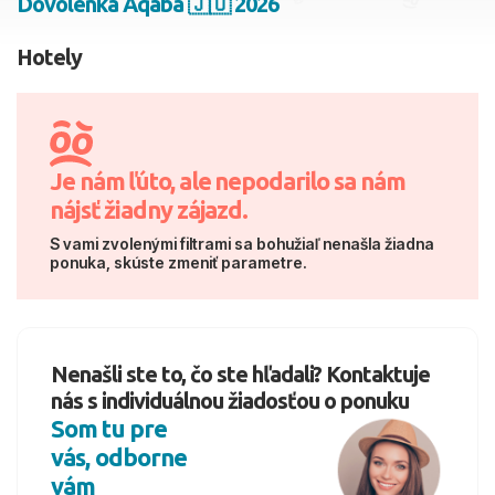
Dovolenka Aqaba 🇯🇴 2026
2 dospelí, 0 deti
Hotely
Skyť
Je nám ľúto, ale nepodarilo sa nám
nájsť žiadny zájazd.
S vami zvolenými filtrami sa bohužiaľ nenašla žiadna
ponuka, skúste zmeniť parametre.
Nenašli ste to, čo ste hľadali? Kontaktuje
nás s individuálnou žiadosťou o ponuku
Som tu pre
vás, odborne
vám