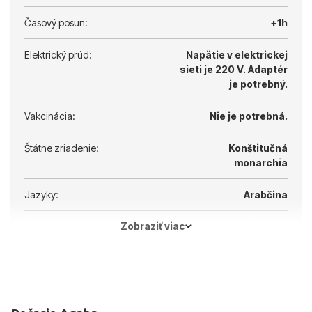
Časový posun:
+1h
Elektrický prúd:
Napätie v elektrickej
sieti je 220 V.
Adaptér
je potrebný.
Vakcinácia:
Nie je potrebná.
Štátne zriadenie:
Konštitučná
monarchia
Jazyky:
Arabčina
Zobraziť viac
Hlavné mesto:
Ammán