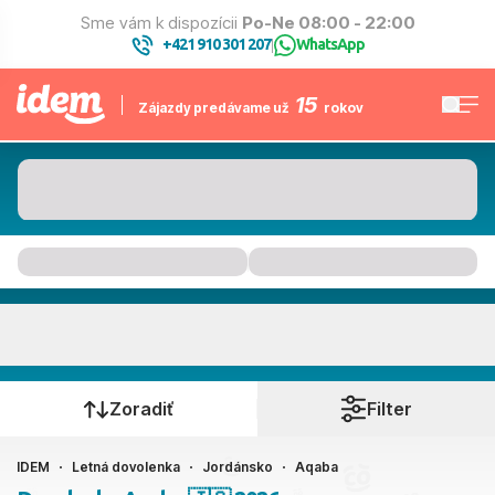
Sme vám k dispozícii
Po-Ne 08:00 - 22:00
+421 910 301 207
WhatsApp
|
15
Zájazdy predávame už
rokov
Aqaba
Kedy cestujete?
Zoradiť
Filter
IDEM
Letná dovolenka
Jordánsko
Aqaba
Ako cestujete?