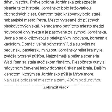
dávnu históriu. Práve poloha Jordánska zabezpečila
písanie tejto histórie. Jordánsko bolo križovatkou
obchodných ciest. Centrom tejto križovatky bolo staré
nabatejské mesto Petra. Mesto vytesané do púštnych
pieskovcových skál. Nenadarmo patrí toto miesto medzi
novodobé divy sveta a je pasované za symbol Jordánska.
Jednalo sa o križovatku s priekupníkmi hodvábu, korením a
kadidlom. Domáci veľmi pohostinní ľudia sú pyšní na
beduínsku pastiersku minulosť. Jordánsky reliéf krajiny je
zväčša tvorený púšťou. Najznámejšia púštna scenéria
Wadi Rum sa stala útočiskom filmárov. Piesočnaté duny s
nádychom červenej farby dotvárajú skalnaté brala. Ďalším
klenotom, ktorým sa Jordánsko pýši je Mŕtve more.
Najnižšie položené miesto na zemi, 400m pod úrovňou
mora. Je natoľko slané, že v ňom neprežijú žiadne
Zobraziť viac
živočíchy ani ryby. Z toho bol odvedený aj samotný názov.
More je vyhľadávane pre svoje blahodarné účinky. Kúpanie
v ňom je úplne bezpečné aj pre neplavcov. Hladina mora
nadnáša, a teda dokážete si v ňom pokojne prečítať