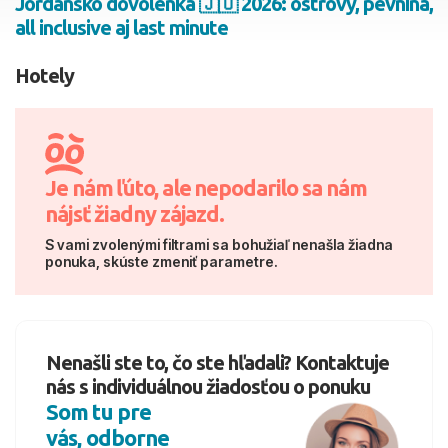
Jordánsko dovolenka 🇯🇴 2026: ostrovy, pevnina,
all inclusive aj last minute
2 dospelí, 0 deti
Hotely
Skyť
Je nám ľúto, ale nepodarilo sa nám
nájsť žiadny zájazd.
S vami zvolenými filtrami sa bohužiaľ nenašla žiadna
ponuka, skúste zmeniť parametre.
Nenašli ste to, čo ste hľadali? Kontaktuje
nás s individuálnou žiadosťou o ponuku
Som tu pre
vás, odborne