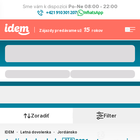
Sme vám k dispozícii
Po-Ne 08:00 - 22:00
+421 910 301 207
WhatsApp
|
15
Zájazdy predávame už
rokov
Jordánsko
Kedy cestujete?
Zoradiť
Filter
IDEM
Letná dovolenka
Jordánsko
Ako cestujete?