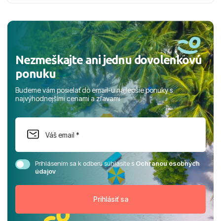
nabudúce! Ďakujeme za skvelé spomienky. ​S pozdravom
a prianím mnohých ďalších spokojných klientov, Juraj s
rodinou.
Nezmeškajte ani jednu dovolenkovú
ponuku
Budeme vám posielať do email-u najlepšie ponuky s
najvýhodnejšími cenami a zľavami
Prihlásením sa k odberu súhlasíte s
Ochranou osobných
údajov