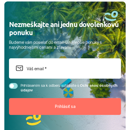
rodinou.
Nezmeškajte ani jednu dovolenkovú
ponuku
Budeme vám posielať do email-u najlepšie ponuky s
najvýhodnejšími cenami a zľavami
Prihlásením sa k odberu súhlasíte s
Ochranou osobných
údajov