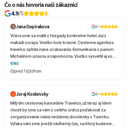
Čo o nás hovoria naši zákazníci
4.9
/5
Jana Dopirakova
5
/5
Včera sme sa vratili z Hurgady konkretne hotel Jazz
makadi soraya. Vsetko bolo krasne. Cestovna agentura
travelco splnila nase ocakavania. Komunikacia s panom
Michalinom uzasna a napomocna. Vsetko vysvetlil aj vo
viac
vecernych hodinach zaco sa ospravedlnujem. Hotel
krasny, cisty. Sluzby top. Strava, prostredie, more,
pred 1 týždňom
snorchlovanie. Dakujeme velmi pekne S pozdravom
Juraj Koskovsky
5
/5
Milý tím cestovnej kancelárie Travelco,už teraz aj Idem
chceli by sme sa vám z celého srdca poďakovať za
zorganizovanie našej nedávnej dovolenky v Turecku.
Vďaka vám sme prežili nádherný čas, na ktorý budeme