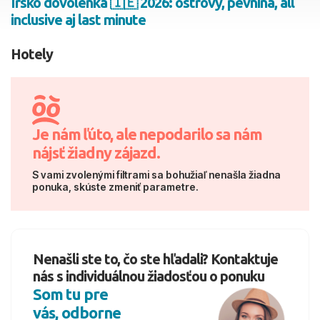
Írsko dovolenka 🇮🇪 2026: ostrovy, pevnina, all
inclusive aj last minute
2 dospelí, 0 deti
Hotely
Skyť
Je nám ľúto, ale nepodarilo sa nám
nájsť žiadny zájazd.
S vami zvolenými filtrami sa bohužiaľ nenašla žiadna
ponuka, skúste zmeniť parametre.
Nenašli ste to, čo ste hľadali? Kontaktuje
nás s individuálnou žiadosťou o ponuku
Som tu pre
vás, odborne