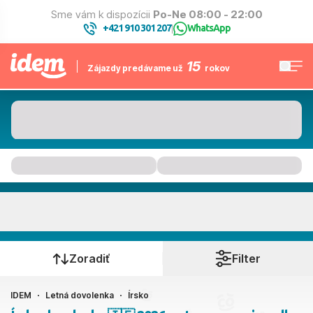
Sme vám k dispozícii
Po-Ne 08:00 - 22:00
+421 910 301 207
WhatsApp
|
15
Zájazdy predávame už
rokov
Írsko
Kedy cestujete?
Zoradiť
Filter
IDEM
Letná dovolenka
Írsko
Ako cestujete?