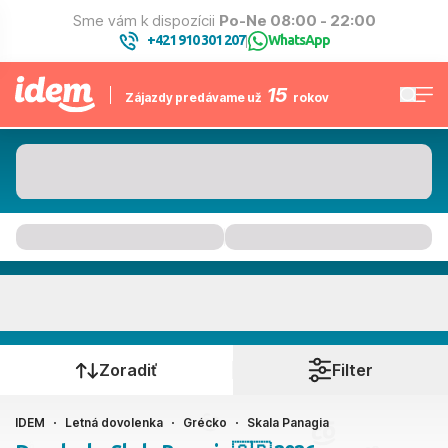
Sme vám k dispozícii
Po-Ne 08:00 - 22:00
+421 910 301 207
WhatsApp
|
15
Zájazdy predávame už
rokov
Skala Panagia
Kedy cestujete?
Zoradiť
Filter
IDEM
Letná dovolenka
Grécko
Skala Panagia
Ako cestujete?