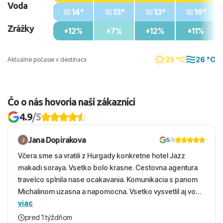
Voda
14°
13°
13°
16°
Zrážky
12%
7%
12%
11%
29 °C
26 °C
Aktuálne počasie v destinacii
Čo o nás hovoria naši zákazníci
4.9
/5
Jana Dopirakova
5
/5
Včera sme sa vratili z Hurgady konkretne hotel Jazz
makadi soraya. Vsetko bolo krasne. Cestovna agentura
travelco splnila nase ocakavania. Komunikacia s panom
Michalinom uzasna a napomocna. Vsetko vysvetlil aj vo
viac
vecernych hodinach zaco sa ospravedlnujem. Hotel
krasny, cisty. Sluzby top. Strava, prostredie, more,
pred 1 týždňom