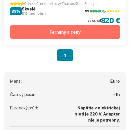
Grécko
Grécke ostrovy
Thassos
Skala Panagia
Skvelé
89%
815 hodnotení
820 €
za os. od
Termíny a ceny
1
Mena:
Euro
Časový posun:
+1h
Elektrický prúd:
Napätie v elektrickej
sieti je 220 V.
Adaptér
nie je potrebný.