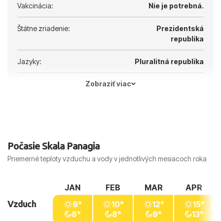
Vakcinácia:
Nie je potrebná.
Štátne zriadenie:
Prezidentská
republika
Jazyky:
Pluralitná republika
Zobraziť viac
Hlavné mesto:
Atény
Počasie Skala Panagia
Priemerné teploty vzduchu a vody v jednotlivých mesiacoch roka
JAN
FEB
MAR
APR
Vzduch
9°
10°
12°
15°
8°
8°
9°
13°