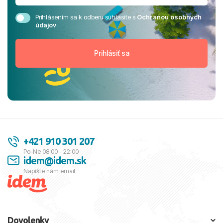
Prihlásením sa k odberu súhlasíte s
Ochranou osobných
údajov
+421 910 301 207
Po-Ne 08:00 - 22:00
idem@idem.sk
Napíšte nám email
Dovolenky