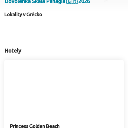
Dovolenka Skala Panagia 🇬🇷 2026
2 dospelí, 0 deti
Lokality v Grécko
Skyť
Hotely
Princess Golden Beach