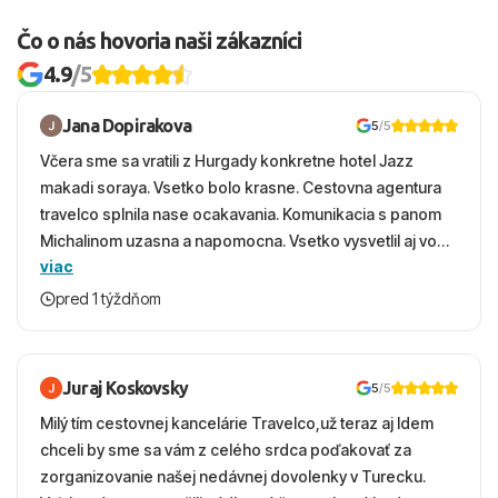
Čo o nás hovoria naši zákazníci
4.9
/5
Jana Dopirakova
5
/5
Včera sme sa vratili z Hurgady konkretne hotel Jazz
makadi soraya. Vsetko bolo krasne. Cestovna agentura
travelco splnila nase ocakavania. Komunikacia s panom
Michalinom uzasna a napomocna. Vsetko vysvetlil aj vo
viac
vecernych hodinach zaco sa ospravedlnujem. Hotel
krasny, cisty. Sluzby top. Strava, prostredie, more,
pred 1 týždňom
snorchlovanie. Dakujeme velmi pekne S pozdravom
Juraj Koskovsky
5
/5
Milý tím cestovnej kancelárie Travelco,už teraz aj Idem
chceli by sme sa vám z celého srdca poďakovať za
zorganizovanie našej nedávnej dovolenky v Turecku.