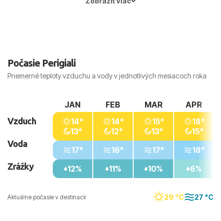
Zobraziť viac
Hlavné mesto:
Atény
Počasie Perigiali
Priemerné teploty vzduchu a vody v jednotlivých mesiacoch roka
JAN
FEB
MAR
APR
Vzduch
14°
14°
15°
18°
13°
12°
13°
15°
Voda
17°
16°
17°
18°
Zrážky
12%
11%
10%
6%
29 °C
27 °C
Aktuálne počasie v destinacii