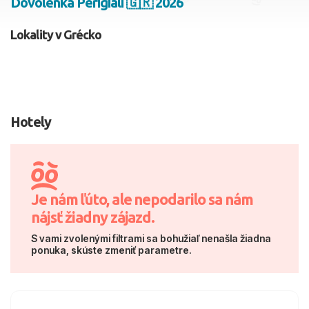
Dovolenka Perigiali 🇬🇷 2026
2 dospelí, 0 deti
Lokality v Grécko
Skyť
Hotely
Je nám ľúto, ale nepodarilo sa nám
nájsť žiadny zájazd.
S vami zvolenými filtrami sa bohužiaľ nenašla žiadna
ponuka, skúste zmeniť parametre.