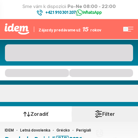
Sme vám k dispozícii
Po-Ne 08:00 - 22:00
+421 910 301 207
WhatsApp
|
15
Zájazdy predávame už
rokov
Perigiali
Kedy cestujete?
Zoradiť
Filter
IDEM
Letná dovolenka
Grécko
Perigiali
Ako cestujete?