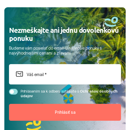
a prianím mnohých ďalších spokojných klientov, Juraj s
rodinou.
Nezmeškajte ani jednu dovolenkovú
ponuku
Budeme vám posielať do email-u najlepšie ponuky s
najvýhodnejšími cenami a zľavami
Prihlásením sa k odberu súhlasíte s
Ochranou osobných
údajov