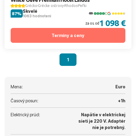
Grécko
Grécke ostrovy
Rhodos
Pefki
Skvelé
87%
1063 hodnotení
1 098 €
za os. od
Termíny a ceny
1
Mena:
Euro
Časový posun:
+1h
Elektrický prúd:
Napätie v elektrickej
sieti je 220 V.
Adaptér
nie je potrebný.