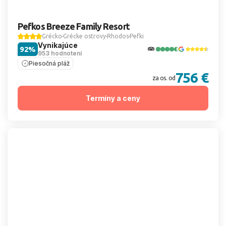
Pefkos Breeze Family Resort
Grécko
Grécke ostrovy
Rhodos
Pefki
Vynikajúce
92%
953 hodnotení
Piesočná pláž
756 €
za os. od
Termíny a ceny