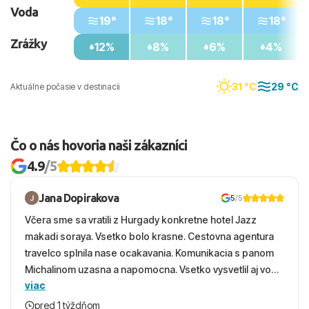
Voda
19°
18°
18°
18°
Zrážky
12%
8%
6%
4%
31 °C
29 °C
Aktuálne počasie v destinacii
Čo o nás hovoria naši zákazníci
4.9
/5
Jana Dopirakova
5
/5
Včera sme sa vratili z Hurgady konkretne hotel Jazz
makadi soraya. Vsetko bolo krasne. Cestovna agentura
travelco splnila nase ocakavania. Komunikacia s panom
Michalinom uzasna a napomocna. Vsetko vysvetlil aj vo
viac
vecernych hodinach zaco sa ospravedlnujem. Hotel
krasny, cisty. Sluzby top. Strava, prostredie, more,
pred 1 týždňom