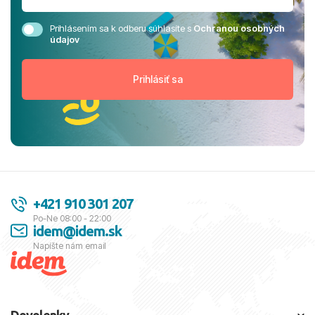
Prihlásením sa k odberu súhlasíte s
Ochranou osobných
údajov
+421 910 301 207
Po-Ne 08:00 - 22:00
idem@idem.sk
Napíšte nám email