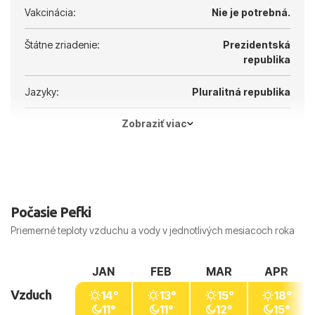
Vakcinácia:
Nie je potrebná.
Štátne zriadenie:
Prezidentská
republika
Jazyky:
Pluralitná republika
Zobraziť viac
Hlavné mesto:
Atény
Počasie Pefki
Priemerné teploty vzduchu a vody v jednotlivých mesiacoch roka
JAN
FEB
MAR
APR
Vzduch
14°
13°
15°
18°
11°
11°
12°
15°