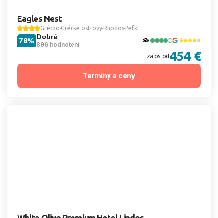
Eagles Nest
Grécko
Grécke ostrovy
Rhodos
Pefki
Dobré
78%
896 hodnotení
454 €
za os. od
Termíny a ceny
White Olive Premium Hotel Lindos