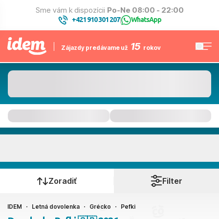
Sme vám k dispozícii
Po-Ne 08:00 - 22:00
+421 910 301 207
WhatsApp
|
15
Zájazdy predávame už
rokov
Pefki
Kedy cestujete?
Zoradiť
Filter
IDEM
Letná dovolenka
Grécko
Pefki
Ako cestujete?