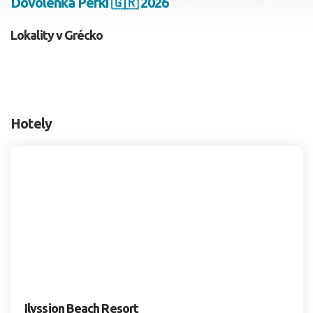
Dovolenka Pefki 🇬🇷 2026
2 dospelí, 0 deti
Lokality v Grécko
Skyť
Hotely
Ilyssion Beach Resort