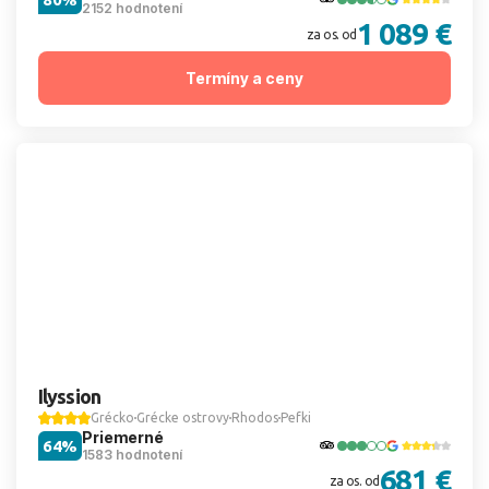
2152 hodnotení
1 089 €
za os. od
Termíny a ceny
Ilyssion
Grécko
Grécke ostrovy
Rhodos
Pefki
Priemerné
64%
1583 hodnotení
681 €
za os. od