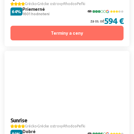
Grécko
Grécke ostrovy
Rhodos
Pefki
Priemerné
64%
1601 hodnotení
594 €
za os. od
Termíny a ceny
Sunrise
Grécko
Grécke ostrovy
Rhodos
Pefki
Dobré
80%