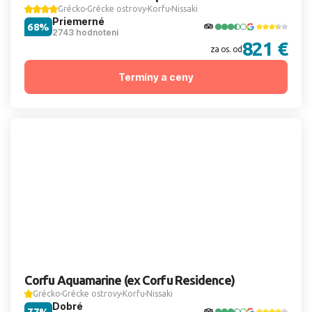
Grécko
Grécke ostrovy
Korfu
Nissaki
Priemerné
68%
2743 hodnotení
821 €
za os. od
Termíny a ceny
Corfu Aquamarine (ex Corfu Residence)
Grécko
Grécke ostrovy
Korfu
Nissaki
Dobré
77%