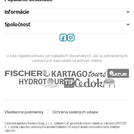
Informácie
Spoločnosť
U nás nájdete ponuku od najlepších Slovenských, ale aj zahraničných
cestovných kancelárií na jednom mieste
Všeobecné podmienky
|
Ochrana osobných údajov
Cestovná agentúra Travelco Group, s. r. o., (ďalej len CA) sprostredkováva v súlade so zákonom 281/2001
Z. z. predaj zájazdov cestovných kancelárii (ďalej len CK) a iných služieb cestovného ruchu (ďalej len
zájazdy).