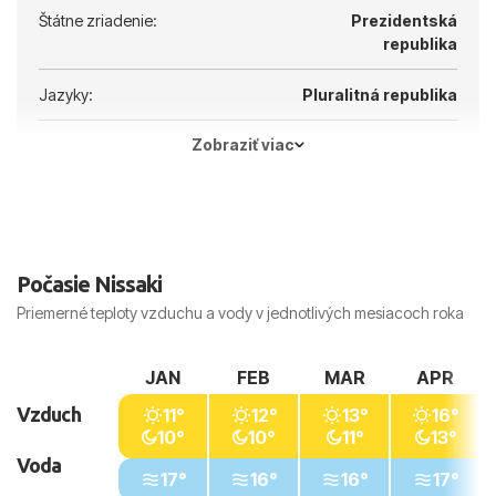
Štátne zriadenie:
Prezidentská
republika
Jazyky:
Pluralitná republika
Zobraziť viac
Hlavné mesto:
Atény
Počasie Nissaki
Priemerné teploty vzduchu a vody v jednotlivých mesiacoch roka
JAN
FEB
MAR
APR
Vzduch
11°
12°
13°
16°
10°
10°
11°
13°
Voda
17°
16°
16°
17°