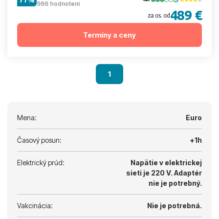
966 hodnotení
489 €
za os. od
Termíny a ceny
1
Mena:
Euro
Časový posun:
+1h
Elektrický prúd:
Napätie v elektrickej
sieti je 220 V.
Adaptér
nie je potrebný.
Vakcinácia:
Nie je potrebná.