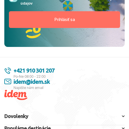
údajov
+421 910 301 207
Po-Ne 08:00 - 22:00
idem@idem.sk
Napíšte nám email
Dovolenky
Populárne destinácie