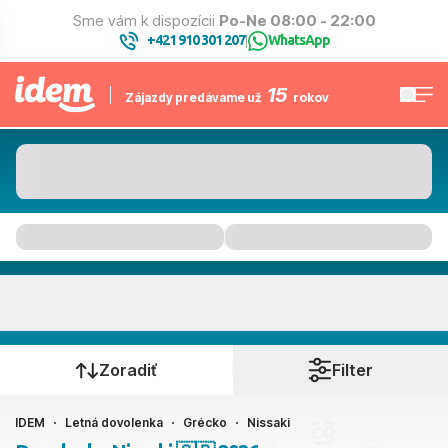
Sme vám k dispozícii
Po-Ne 08:00 - 22:00
+421 910 301 207
WhatsApp
|
15
Zájazdy predávame už
rokov
Nissaki
Kedy cestujete?
Zoradiť
Filter
IDEM
Letná dovolenka
Grécko
Nissaki
Ako cestujete?