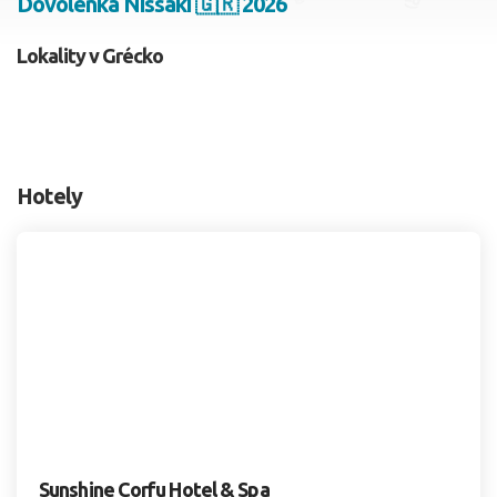
Dovolenka Nissaki 🇬🇷 2026
2 dospelí, 0 deti
Lokality v Grécko
Skyť
Hotely
Sunshine Corfu Hotel & Spa