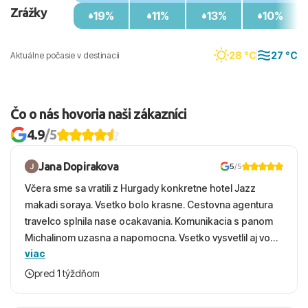
Zrážky
19%
11%
13%
10%
28 °C
27 °C
Aktuálne počasie v destinacii
Čo o nás hovoria naši zákazníci
4.9
/5
Jana Dopirakova
5
/5
Včera sme sa vratili z Hurgady konkretne hotel Jazz
makadi soraya. Vsetko bolo krasne. Cestovna agentura
travelco splnila nase ocakavania. Komunikacia s panom
Michalinom uzasna a napomocna. Vsetko vysvetlil aj vo
viac
vecernych hodinach zaco sa ospravedlnujem. Hotel
krasny, cisty. Sluzby top. Strava, prostredie, more,
pred 1 týždňom
snorchlovanie. Dakujeme velmi pekne S pozdravom