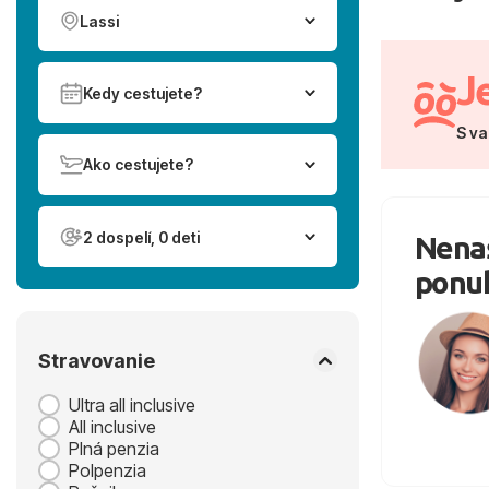
Lassi
J
Kedy cestujete?
S va
Ako cestujete?
2 dospelí, 0 deti
Nenaš
ponu
Stravovanie
Ultra all inclusive
All inclusive
Plná penzia
Polpenzia