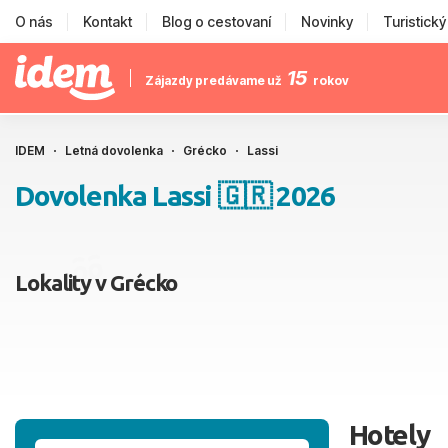
O nás
Kontakt
Blog o cestovaní
Novinky
Turistick
15
Zájazdy predávame už
rokov
IDEM
Letná dovolenka
Grécko
Lassi
Dovolenka Lassi 🇬🇷 2026
Lokality v Grécko
Hotely