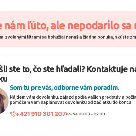
e nám ľúto, ale nepodarilo sa 
mi zvolenými filtrami sa bohužiaľ nenašla žiadna ponuka, skúste z
li ste to, čo ste hľadali? Kontaktuje 
ku
Som tu pre vás, odborne vám poradím.
Nájdem vám dovolenku, zájazd podľa vašich predstáv a poži
pomôžem vám naplánovať dovolenku od začiatku do konca.
+421 910 301 207
Po-Ne 08:00 - 22:00