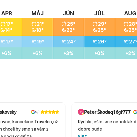
APR
MÁJ
JÚN
JÚL
AUG
17°
21°
25°
29°
28
14°
18°
22°
25°
25°
17°
19°
24°
26°
27
6%
6%
3%
0%
2%
oskovsky
Peter Škodaq16gf777
5
/5
tovnej kancelárie Travelco,už
Rychlo ,ešte sme neboli tak d
em chceli by sme sa vám z
dobre bude
viac
ca poďakovať za