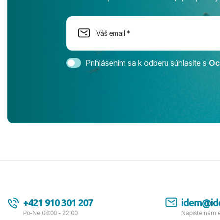
na moment n
dostatok pri
Cestovnú ka
Magic Life 
svedomím o
bezstarostn
Prihlásením sa k odberu súhlasíte s
Oc
úrovni. Vše
jednotku s h
tešíme, kam
Ďakujeme za
pozdravom 
spokojných k
+421 910 301 207
idem@id
Po-Ne 08:00 - 22:00
Napíšte nám 