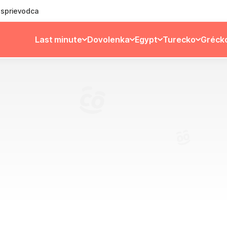
ý sprievodca
Last minute
Dovolenka
Egypt
Turecko
Gréck