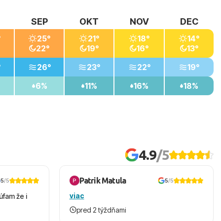
SEP
OKT
NOV
DEC
°
25°
21°
18°
14°
22°
19°
16°
13°
°
26°
23°
22°
19°
6%
11%
16%
18%
4.9
/5
Patrik Matula
5
/5
5
/5
viac
úfam že i
pred 2 týždňami