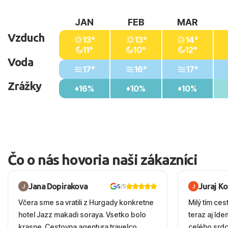
JAN
FEB
MAR
Vzduch
13°
13°
14°
11°
10°
12°
Voda
17°
16°
17°
Zrážky
16%
10%
10%
Čo o nás hovoria naši zákazníci
Jana Dopirakova
Juraj K
5
/5
Včera sme sa vratili z Hurgady konkretne
Milý tím ces
hotel Jazz makadi soraya. Vsetko bolo
teraz aj Id
krasne. Cestovna agentura travelco
celého srd