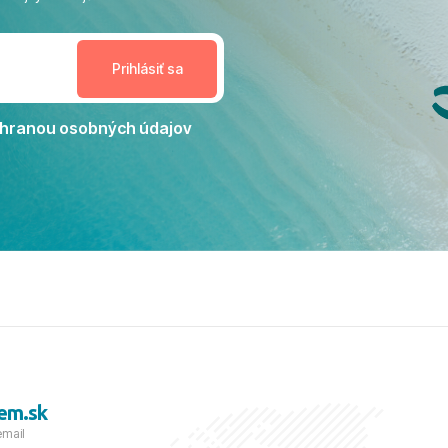
enudil, no zároveň bol
estoru na dokonalý relax. ​
nceláriu Travelco aj hotel TUI
Jacaranda môžeme s čistým
dporučiť každému, kto hľadá
ú dovolenku na vysokej
hranou osobných údajov
tko bolo zabezpečené na
viezdičkou. ​Už teraz sa
 s nami vyrazíte nabudúce!
 skvelé spomienky. ​S
a prianím mnohých ďalších
lientov, Juraj s rodinou.
em.sk
email