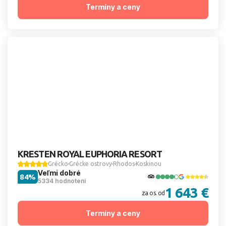
Termíny a ceny
KRESTEN ROYAL EUPHORIA RESORT
Grécko
Grécke ostrovy
Rhodos
Koskinou
Veľmi dobré
84%
5334 hodnotení
1 643 €
za os. od
Termíny a ceny