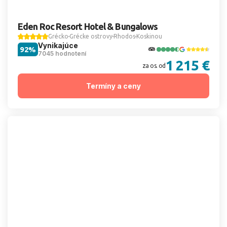
Eden Roc Resort Hotel & Bungalows
Grécko
Grécke ostrovy
Rhodos
Koskinou
Vynikajúce
92%
7045 hodnotení
1 215 €
za os. od
Termíny a ceny