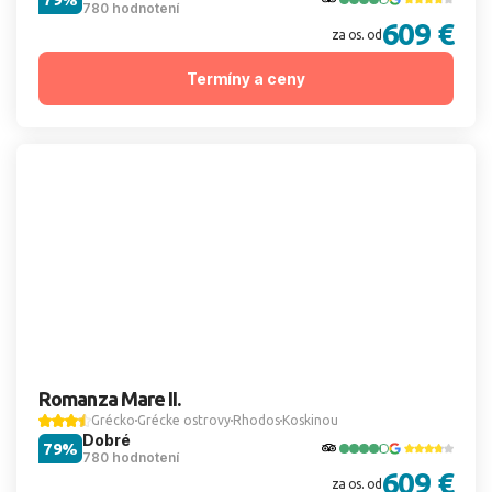
780 hodnotení
609 €
za os. od
Termíny a ceny
Romanza Mare II.
Grécko
Grécke ostrovy
Rhodos
Koskinou
Dobré
79%
780 hodnotení
609 €
za os. od