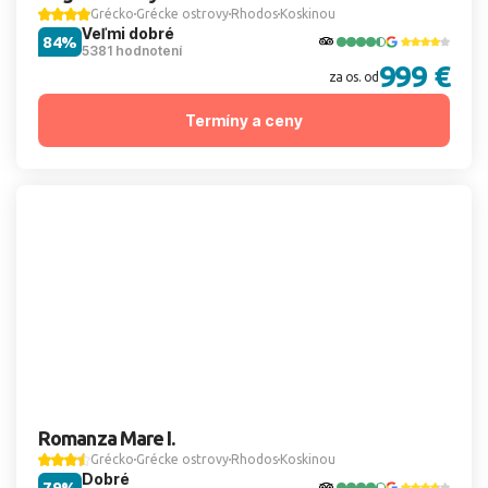
Grécko
Grécke ostrovy
Rhodos
Koskinou
Veľmi dobré
84%
5381 hodnotení
999 €
za os. od
Termíny a ceny
Romanza Mare I.
Grécko
Grécke ostrovy
Rhodos
Koskinou
Dobré
79%