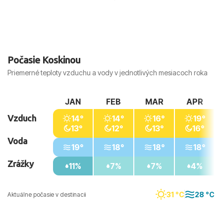
Počasie Koskinou
Priemerné teploty vzduchu a vody v jednotlivých mesiacoch roka
JAN
FEB
MAR
APR
Vzduch
14°
14°
16°
19°
13°
12°
13°
16°
Voda
19°
18°
18°
18°
Zrážky
11%
7%
7%
4%
31 °C
28 °C
Aktuálne počasie v destinacii