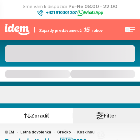
Sme vám k dispozícii
Po-Ne 08:00 - 22:00
+421 910 301 207
WhatsApp
|
15
Zájazdy predávame už
rokov
Koskinou
Kedy cestujete?
Zoradiť
Filter
IDEM
Letná dovolenka
Grécko
Koskinou
Ako cestujete?