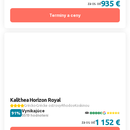
935 €
za os. od
Termíny a ceny
Kalithea Horizon Royal
Grécko
Grécke ostrovy
Rhodos
Koskinou
Vynikajúce
91%
5519 hodnotení
1 152 €
za os. od