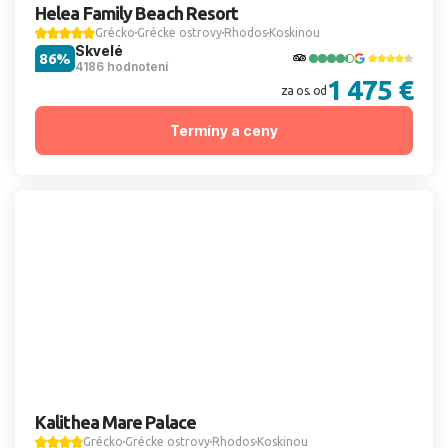
Helea Family Beach Resort
Grécko
Grécke ostrovy
Rhodos
Koskinou
Skvelé
86%
4186 hodnotení
1 475 €
za os. od
Termíny a ceny
Kalithea Mare Palace
Grécko
Grécke ostrovy
Rhodos
Koskinou