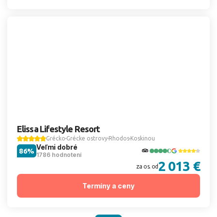
Elissa Lifestyle Resort
Grécko
Grécke ostrovy
Rhodos
Koskinou
Veľmi dobré
86%
1786 hodnotení
2 013 €
za os. od
Termíny a ceny