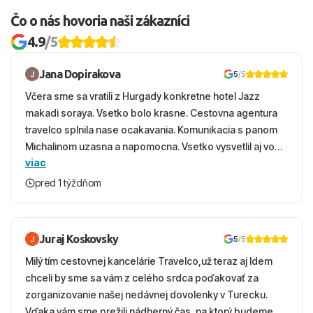
Čo o nás hovoria naši zákazníci
4.9
/5
Jana Dopirakova
5
/5
Včera sme sa vratili z Hurgady konkretne hotel Jazz
makadi soraya. Vsetko bolo krasne. Cestovna agentura
travelco splnila nase ocakavania. Komunikacia s panom
Michalinom uzasna a napomocna. Vsetko vysvetlil aj vo
viac
vecernych hodinach zaco sa ospravedlnujem. Hotel
krasny, cisty. Sluzby top. Strava, prostredie, more,
pred 1 týždňom
snorchlovanie. Dakujeme velmi pekne S pozdravom
Juraj Koskovsky
5
/5
Milý tím cestovnej kancelárie Travelco,už teraz aj Idem
chceli by sme sa vám z celého srdca poďakovať za
zorganizovanie našej nedávnej dovolenky v Turecku.
Vďaka vám sme prežili nádherný čas, na ktorý budeme