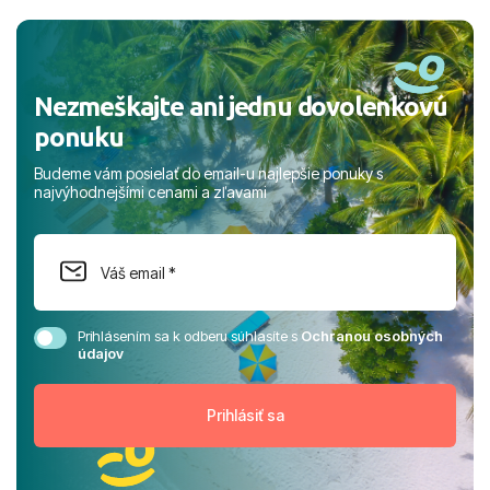
a prianím mnohých ďalších spokojných klientov, Juraj s
rodinou.
Nezmeškajte ani jednu dovolenkovú
ponuku
Budeme vám posielať do email-u najlepšie ponuky s
najvýhodnejšími cenami a zľavami
Prihlásením sa k odberu súhlasíte s
Ochranou osobných
údajov