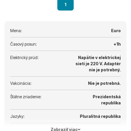
1
Mena:
Euro
Časový posun:
+1h
Elektrický prúd:
Napätie v elektrickej
sieti je 220 V.
Adaptér
nie je potrebný.
Vakcinácia:
Nie je potrebná.
Štátne zriadenie:
Prezidentská
republika
Jazyky:
Pluralitná republika
Zobraziť viac
Hlavné mesto:
Atény