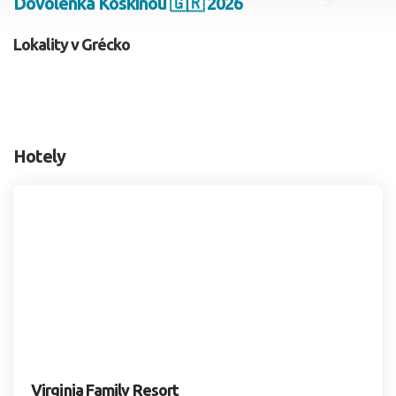
Dovolenka Koskinou 🇬🇷 2026
2 dospelí, 0 deti
Lokality v Grécko
Skyť
Hotely
Virginia Family Resort