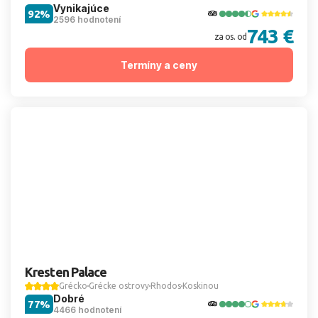
Vynikajúce
92%
2596 hodnotení
743 €
za os. od
Termíny a ceny
Kresten Palace
Grécko
Grécke ostrovy
Rhodos
Koskinou
Dobré
77%
4466 hodnotení