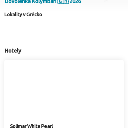
Dovolenka Kolymbari 🇬🇷 2026
2 dospelí, 0 deti
Lokality v Grécko
Skyť
Hotely
Solimar White Pearl