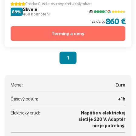
Grécko
Grécke ostrovy
Kréta
Kolymbari
Skvelé
89%
460 hodnotení
860 €
za os. od
Termíny a ceny
1
Mena:
Euro
Časový posun:
+1h
Elektrický prúd:
Napätie v elektrickej
sieti je 220 V.
Adaptér
nie je potrebný.