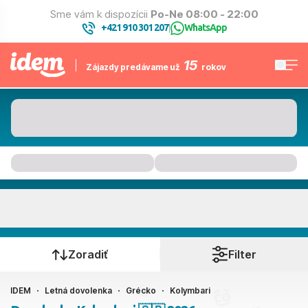
Sme vám k dispozícii
Po-Ne 08:00 - 22:00
+421 910 301 207
WhatsApp
|
15
Zájazdy predávame už
rokov
Kolymbari
Kedy cestujete?
Zoradiť
Filter
IDEM
Letná dovolenka
Grécko
Kolymbari
Ako cestujete?