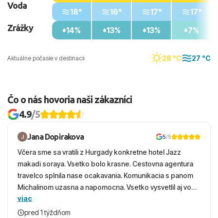
Voda
18°
16°
17°
17°
Zrážky
14%
13%
13%
7%
28 °C
27 °C
Aktuálne počasie v destinacii
Čo o nás hovoria naši zákazníci
4.9
/5
Jana Dopirakova
5
/5
Včera sme sa vratili z Hurgady konkretne hotel Jazz
makadi soraya. Vsetko bolo krasne. Cestovna agentura
travelco splnila nase ocakavania. Komunikacia s panom
Michalinom uzasna a napomocna. Vsetko vysvetlil aj vo
viac
vecernych hodinach zaco sa ospravedlnujem. Hotel
krasny, cisty. Sluzby top. Strava, prostredie, more,
pred 1 týždňom