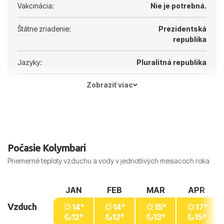
Vakcinácia:
Nie je potrebná.
Štátne zriadenie:
Prezidentská
republika
Jazyky:
Pluralitná republika
Zobraziť viac
Hlavné mesto:
Atény
Počasie Kolymbari
Priemerné teploty vzduchu a vody v jednotlivých mesiacoch roka
JAN
FEB
MAR
APR
Vzduch
14°
14°
15°
17°
12°
12°
13°
15°