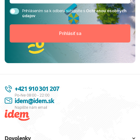
Prihlásením sa k odberu súhlasíte s
Ochranou osobných
údajov
+421 910 301 207
Po-Ne 08:00 - 22:00
idem@idem.sk
Napíšte nám email
Dovolenky