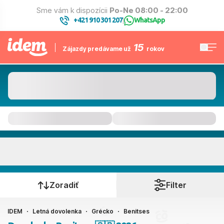
Sme vám k dispozícii
Po-Ne 08:00 - 22:00
+421 910 301 207
WhatsApp
|
15
Zájazdy predávame už
rokov
Benitses
Kedy cestujete?
Zoradiť
Filter
IDEM
Letná dovolenka
Grécko
Benitses
Ako cestujete?