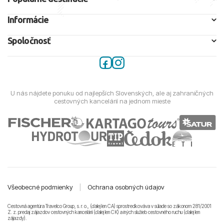
Informácie
Spoločnosť
U nás nájdete ponuku od najlepších Slovenských, ale aj zahraničných
cestovných kancelárií na jednom mieste
Všeobecné podmienky
|
Ochrana osobných údajov
Cestovná agentúra Travelco Group, s. r. o., (ďalej len CA) sprostredkováva v súlade so zákonom 281/2001
Z. z. predaj zájazdov cestovných kancelárii (ďalej len CK) a iných služieb cestovného ruchu (ďalej len
zájazdy).