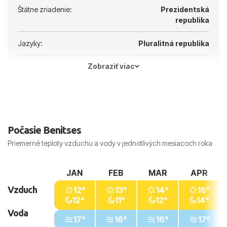
Štátne zriadenie:
Prezidentská
republika
Jazyky:
Pluralitná republika
Zobraziť viac
Hlavné mesto:
Atény
Počasie Benitses
Priemerné teploty vzduchu a vody v jednotlivých mesiacoch roka
JAN
FEB
MAR
APR
Vzduch
12°
13°
14°
16°
12°
11°
12°
14°
Voda
17°
16°
16°
17°