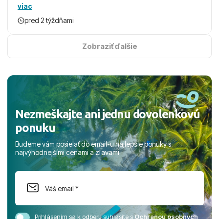
viac
Magic Life Jacaranda môžeme s čistým svedomím
pred 2 týždňami
odporučiť každému, kto hľadá bezstarostnú dovolenku
na vysokej úrovni. Všetko bolo zabezpečené na jednotku
s hviezdičkou. ​Už teraz sa tešíme, kam s nami vyrazíte
Zobraziť ďalšie
nabudúce! Ďakujeme za skvelé spomienky. ​S pozdravom
a prianím mnohých ďalších spokojných klientov, Juraj s
rodinou.
Nezmeškajte ani jednu dovolenkovú
ponuku
Budeme vám posielať do email-u najlepšie ponuky s
najvýhodnejšími cenami a zľavami
Prihlásením sa k odberu súhlasíte s
Ochranou osobných