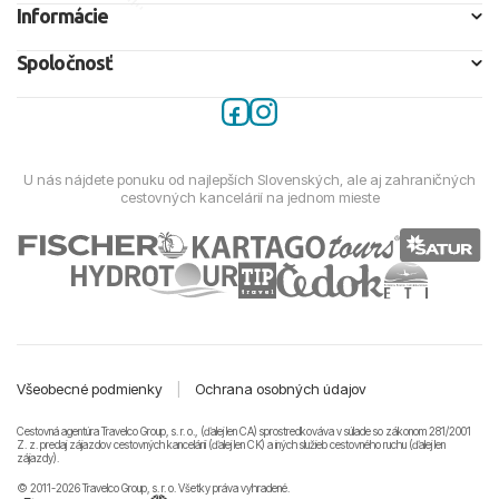
Informácie
Spoločnosť
U nás nájdete ponuku od najlepších Slovenských, ale aj zahraničných
cestovných kancelárií na jednom mieste
Všeobecné podmienky
|
Ochrana osobných údajov
Cestovná agentúra Travelco Group, s. r. o., (ďalej len CA) sprostredkováva v súlade so zákonom 281/2001
Z. z. predaj zájazdov cestovných kancelárii (ďalej len CK) a iných služieb cestovného ruchu (ďalej len
zájazdy).
© 2011-2026 Travelco Group, s. r. o. Všetky práva vyhradené.