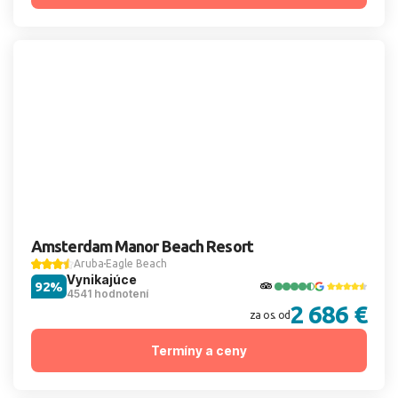
Amsterdam Manor Beach Resort
Aruba
Eagle Beach
Vynikajúce
92%
4541 hodnotení
2 686 €
za os. od
Termíny a ceny