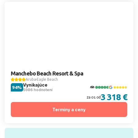
Manchebo Beach Resort & Spa
Aruba
Eagle Beach
Vynikajúce
94%
5986 hodnotení
3 318 €
za os. od
Termíny a ceny