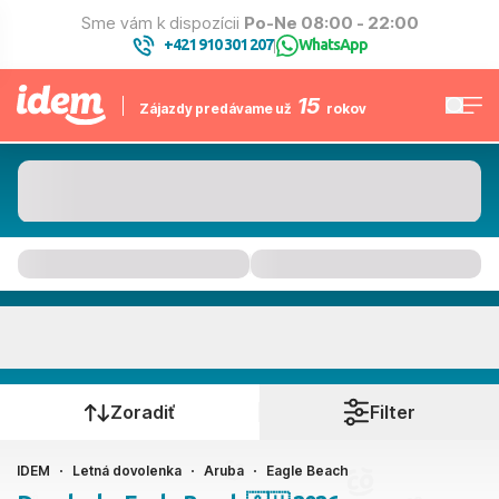
Sme vám k dispozícii
Po-Ne 08:00 - 22:00
+421 910 301 207
WhatsApp
|
15
Zájazdy predávame už
rokov
Eagle Beach
Kedy cestujete?
Zoradiť
Filter
IDEM
Letná dovolenka
Aruba
Eagle Beach
Ako cestujete?