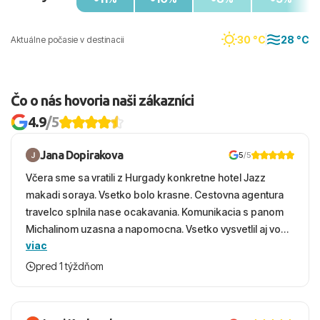
30 °C
28 °C
Aktuálne počasie v destinacii
Čo o nás hovoria naši zákazníci
4.9
/5
Jana Dopirakova
5
/5
Včera sme sa vratili z Hurgady konkretne hotel Jazz
makadi soraya. Vsetko bolo krasne. Cestovna agentura
travelco splnila nase ocakavania. Komunikacia s panom
Michalinom uzasna a napomocna. Vsetko vysvetlil aj vo
viac
vecernych hodinach zaco sa ospravedlnujem. Hotel
krasny, cisty. Sluzby top. Strava, prostredie, more,
pred 1 týždňom
snorchlovanie. Dakujeme velmi pekne S pozdravom