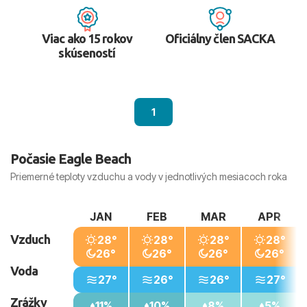
Viac ako 15 rokov
Oficiálny člen SACKA
skúseností
1
Počasie Eagle Beach
Priemerné teploty vzduchu a vody v jednotlivých mesiacoch roka
JAN
FEB
MAR
APR
Vzduch
28°
28°
28°
28°
26°
26°
26°
26°
Voda
27°
26°
26°
27°
Zrážky
11%
10%
8%
5%