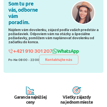
Som tu pre
vás, odborne
vám
poradím.
Nájdem vám dovolenku, zájazd podľa vašich predstáv a
požiadaviek. Odpoviem vám na otázky a špeciálne
požiadavky, pomôžem vám naplánovať dovolenku od
začiatku do konca.
+421 910 301 207
WhatsApp
Kontaktujte nás
Po-Ne 08:00 - 22:00
Garancia najnižšej
Všetky zájazdy
ceny
na jednom mieste