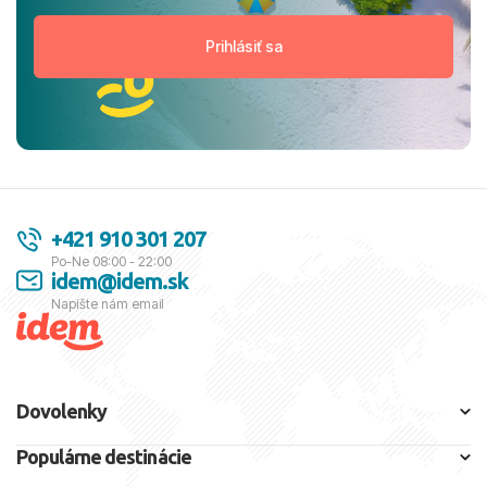
+421 910 301 207
Po-Ne 08:00 - 22:00
idem@idem.sk
Napíšte nám email
Dovolenky
Populárne destinácie