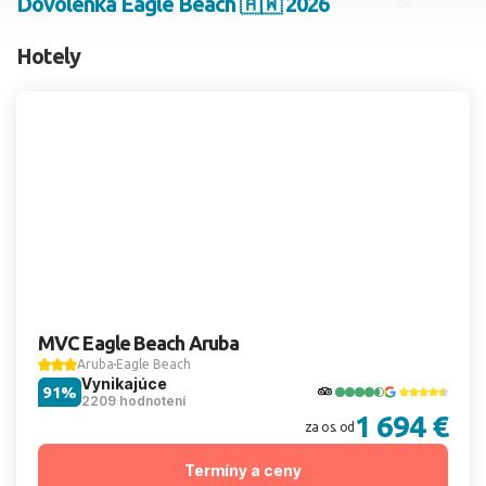
Dovolenka Eagle Beach 🇦🇼 2026
2 dospelí, 0 deti
Hotely
Skyť
MVC Eagle Beach Aruba
Aruba
Eagle Beach
Vynikajúce
91%
2209 hodnotení
1 694 €
za os. od
Termíny a ceny