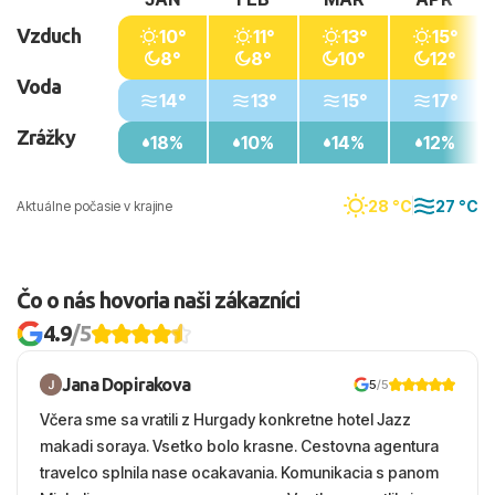
Vzduch
10°
11°
13°
15°
8°
8°
10°
12°
Voda
14°
13°
15°
17°
Zrážky
18%
10%
14%
12%
28 °C
27 °C
Aktuálne počasie v krajine
Čo o nás hovoria naši zákazníci
4.9
/5
Jana Dopirakova
5
/5
Včera sme sa vratili z Hurgady konkretne hotel Jazz
makadi soraya. Vsetko bolo krasne. Cestovna agentura
travelco splnila nase ocakavania. Komunikacia s panom