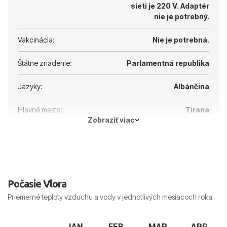
sieti je 220 V.
Adaptér
nie je potrebný.
Vakcinácia:
Nie je potrebná.
Štátne zriadenie:
Parlamentná republika
Jazyky:
Albánčina
Hlavné mesto:
Tirana
Zobraziť viac
Počasie Vlora
Priemerné teploty vzduchu a vody v jednotlivých mesiacoch roka
JAN
FEB
MAR
APR