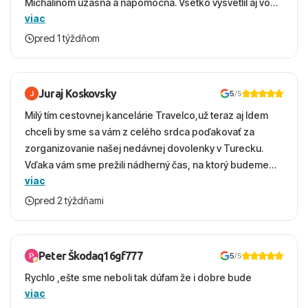
Michalinom uzasna a napomocna. Vsetko vysvetlil aj vo
viac
vecernych hodinach zaco sa ospravedlnujem. Hotel
krasny, cisty. Sluzby top. Strava, prostredie, more,
pred 1 týždňom
snorchlovanie. Dakujeme velmi pekne S pozdravom
Juraj Koskovsky
5
/5
Milý tím cestovnej kancelárie Travelco,už teraz aj Idem
chceli by sme sa vám z celého srdca poďakovať za
zorganizovanie našej nedávnej dovolenky v Turecku.
Vďaka vám sme prežili nádherný čas, na ktorý budeme
viac
ešte dlho s úsmevom spomínať. ​Všetko prebehlo
absolútne hladko – od prvotného výberu zájazdu, cez
pred 2 týždňami
ochotnú komunikáciu, až po samotný transfer a pobyt. ​
Ubytovaní sme boli v hoteli TUI Magic Life Jacaranda a
bola to trefa do čierneho! ​Čo nás dostalo najviac: ​Skvelé
Peter Škodaq16gf777
5
/5
služby a personál: Vždy usmievaví, ochotní a starostliví
Rychlo ,ešte sme neboli tak dúfam že i dobre bude
ľudia. ​Gastro zážitok: Výborné, pestré a čerstvé jedlo
viac
počas celého dňa. ​Areál a pláž: Nádherné, čisté