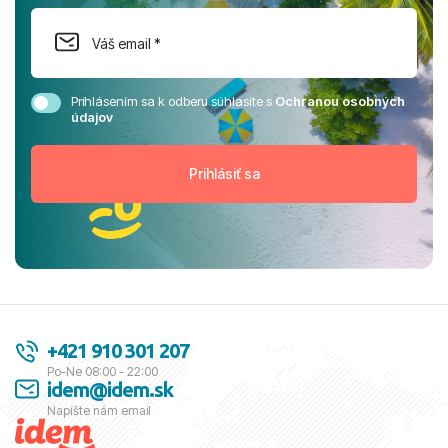
Prihlásením sa k odberu súhlasíte s
Ochranou osobných
údajov
+421 910 301 207
Po-Ne 08:00 - 22:00
idem@idem.sk
Napíšte nám email