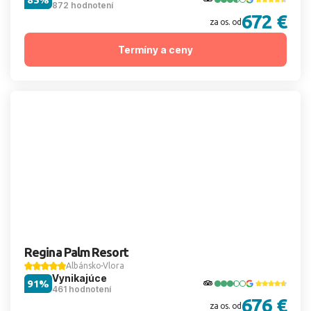
872 hodnotení
672 €
za os. od
Termíny a ceny
Regina Palm Resort
Albánsko
Vlora
Vynikajúce
91%
461 hodnotení
676 €
za os. od