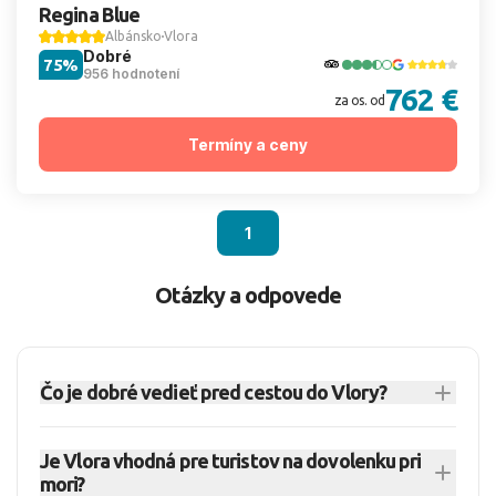
Regina Blue
Albánsko
Vlora
Dobré
75%
956 hodnotení
762 €
za os. od
Termíny a ceny
1
Otázky a odpovede
Čo je dobré vedieť pred cestou do Vlory?
Vlora je výrazné prímorské mesto v
Je Vlora vhodná pre turistov na dovolenku pri
Albánsku
na juhozápadnom pobreží pri zálive
mori?