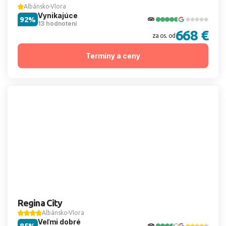
Albánsko
Vlora
Vynikajúce
92%
13 hodnotení
668 €
za os. od
Termíny a ceny
Regina City
Albánsko
Vlora
Veľmi dobré
85%