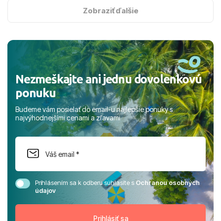
s hviezdičkou. ​Už teraz sa tešíme, kam s nami vyrazíte
Zobraziť ďalšie
nabudúce! Ďakujeme za skvelé spomienky. ​S pozdravom
a prianím mnohých ďalších spokojných klientov, Juraj s
rodinou.
Nezmeškajte ani jednu dovolenkovú
ponuku
Budeme vám posielať do email-u najlepšie ponuky s
najvýhodnejšími cenami a zľavami
Prihlásením sa k odberu súhlasíte s
Ochranou osobných
údajov