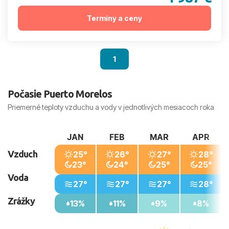
Termíny a ceny
1
Počasie Puerto Morelos
Priemerné teploty vzduchu a vody v jednotlivých mesiacoch roka
JAN
FEB
MAR
APR
Vzduch
25°
26°
27°
28°
23°
24°
25°
25°
Voda
27°
27°
27°
28°
Zrážky
13%
11%
9%
8%