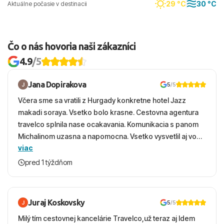
29 °C
30 °C
Aktuálne počasie v destinacii
Čo o nás hovoria naši zákazníci
4.9
/5
Jana Dopirakova
5
/5
Včera sme sa vratili z Hurgady konkretne hotel Jazz
makadi soraya. Vsetko bolo krasne. Cestovna agentura
travelco splnila nase ocakavania. Komunikacia s panom
Michalinom uzasna a napomocna. Vsetko vysvetlil aj vo
viac
vecernych hodinach zaco sa ospravedlnujem. Hotel
krasny, cisty. Sluzby top. Strava, prostredie, more,
pred 1 týždňom
snorchlovanie. Dakujeme velmi pekne S pozdravom
Juraj Koskovsky
5
/5
Milý tím cestovnej kancelárie Travelco,už teraz aj Idem