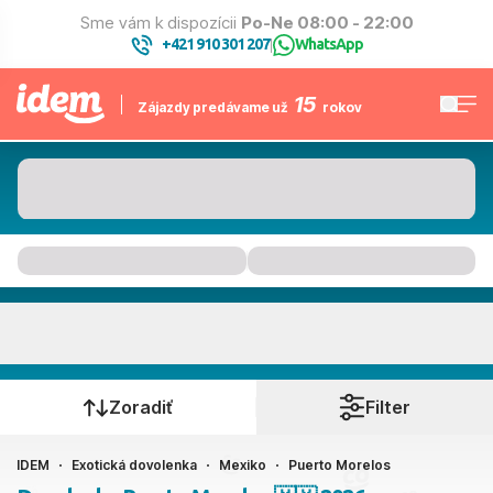
Sme vám k dispozícii
Po-Ne 08:00 - 22:00
+421 910 301 207
WhatsApp
|
15
Zájazdy predávame už
rokov
Puerto Morelos
Kedy cestujete?
Zoradiť
Filter
IDEM
Exotická dovolenka
Mexiko
Puerto Morelos
Ako cestujete?