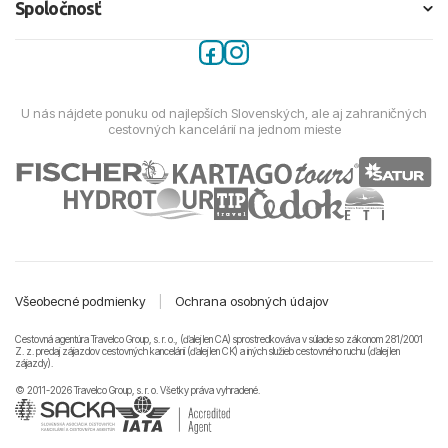
Spoločnosť
U nás nájdete ponuku od najlepších Slovenských, ale aj zahraničných
cestovných kancelárií na jednom mieste
Všeobecné podmienky
|
Ochrana osobných údajov
Cestovná agentúra Travelco Group, s. r. o., (ďalej len CA) sprostredkováva v súlade so zákonom 281/2001
Z. z. predaj zájazdov cestovných kancelárii (ďalej len CK) a iných služieb cestovného ruchu (ďalej len
zájazdy).
© 2011-2026 Travelco Group, s. r. o. Všetky práva vyhradené.