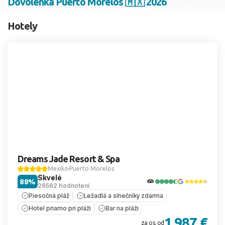
Dovolenka Puerto Morelos 🇲🇽 2026
2 dospelí, 0 deti
Hotely
Skyť
Dreams Jade Resort & Spa
Mexiko
Puerto Morelos
Skvelé
88%
26562 hodnotení
Piesočná pláž
Ležadlá a slnečníky zdarma
Hotel priamo pri pláži
Bar na pláži
1 987 €
za os. od