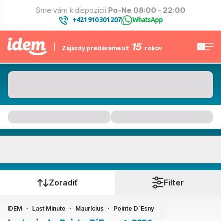
Sme vám k dispozícii
Po-Ne 08:00 - 22:00
+421 910 301 207
WhatsApp
|
15
Zájazdy predávame už
rokov
Pointe D´Esny
Kedy cestujete?
Zoradiť
Filter
IDEM
Last Minute
Maurícius
Pointe D´Esny
Ako cestujete?