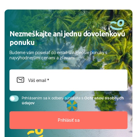
a prianím mnohých ďalších spokojných klientov, Juraj s
rodinou.
Nezmeškajte ani jednu dovolenkovú
ponuku
Budeme vám posielať do email-u najlepšie ponuky s
najvýhodnejšími cenami a zľavami
Prihlásením sa k odberu súhlasíte s
Ochranou osobných
údajov