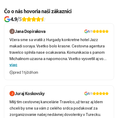
Čo o nás hovoria naši zákazníci
4.9
/5
Jana Dopirakova
5
/5
Včera sme sa vratili z Hurgady konkretne hotel Jazz
makadi soraya. Vsetko bolo krasne. Cestovna agentura
travelco splnila nase ocakavania. Komunikacia s panom
Michalinom uzasna a napomocna. Vsetko vysvetlil aj vo
viac
vecernych hodinach zaco sa ospravedlnujem. Hotel
krasny, cisty. Sluzby top. Strava, prostredie, more,
pred 1 týždňom
snorchlovanie. Dakujeme velmi pekne S pozdravom
Juraj Koskovsky
5
/5
Milý tím cestovnej kancelárie Travelco,už teraz aj Idem
chceli by sme sa vám z celého srdca poďakovať za
zorganizovanie našej nedávnej dovolenky v Turecku.