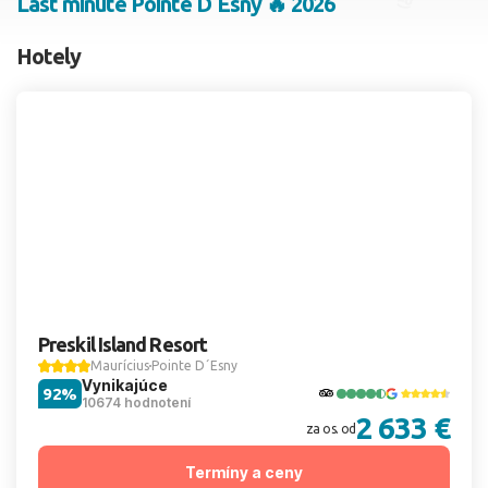
Last minute Pointe D´Esny 🔥 2026
2 dospelí, 0 deti
Hotely
Skyť
Preskil Island Resort
Maurícius
Pointe D´Esny
Vynikajúce
92%
10674 hodnotení
2 633 €
za os. od
Termíny a ceny