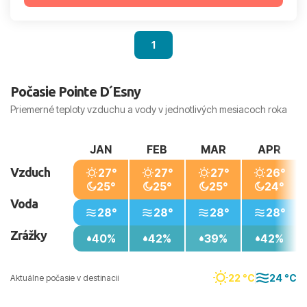
1
Počasie Pointe D´Esny
Priemerné teploty vzduchu a vody v jednotlivých mesiacoch roka
JAN
FEB
MAR
APR
Vzduch
27°
27°
27°
26°
25°
25°
25°
24°
Voda
28°
28°
28°
28°
Zrážky
40%
42%
39%
42%
22 °C
24 °C
Aktuálne počasie v destinacii