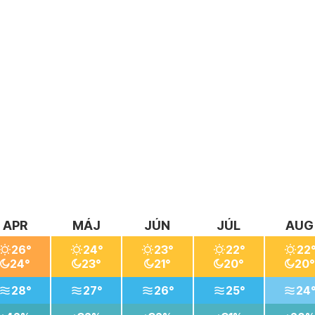
APR
MÁJ
JÚN
JÚL
AUG
26°
24°
23°
22°
22
24°
23°
21°
20°
20°
28°
27°
26°
25°
24