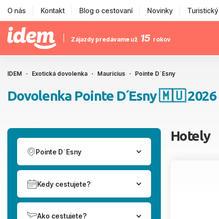
O nás
Kontakt
Blog o cestovaní
Novinky
Turistick
15
Zájazdy predávame už
rokov
IDEM
Exotická dovolenka
Maurícius
Pointe D´Esny
Dovolenka Pointe D´Esny 🇲🇺 2026
Hotely
Pointe D´Esny
Kedy cestujete?
Ako cestujete?