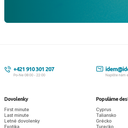
jednotku s h
tešíme, kam
Ďakujeme za
pozdravom 
spokojných k
+421 910 301 207
idem@id
Po-Ne 08:00 - 22:00
Napíšte nám 
Dovolenky
Populárne des
First minute
Cyprus
Last minute
Taliansko
Letné dovolenky
Grécko
Exotika
Turecko