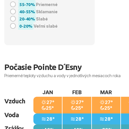
55-70%
Priemerné
40-55%
Sklamanie
20-40%
Slabé
0-20%
Veľmi slabé
Počasie Pointe D´Esny
Priemerné teploty vzduchu a vody v jednotlivých mesiacoch roka
JAN
FEB
MAR
Vzduch
27°
27°
27°
25°
25°
25°
Voda
28°
28°
28°
Zrážky