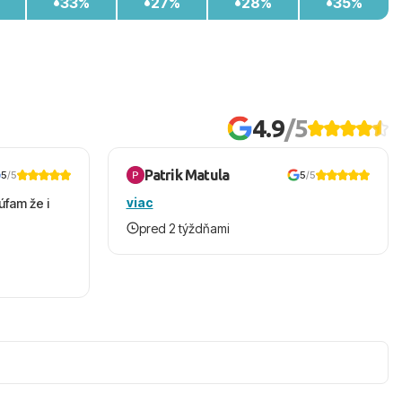
33%
27%
28%
35%
4.9
/5
Patrik Matula
5
/5
5
/5
viac
úfam že i
pred 2 týždňami