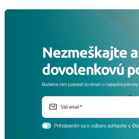
pobyt. ​Ubyt
Magic Life J
čierneho! ​Č
služby a pe
ochotní a sta
Výborné, pe
Nezmeškajte a
celého dňa. 
prostredie,
dovolenkovú p
s pozvoľný
more. ​Prog
športové akt
Budeme vám posielať do email-u najlepšie ponuky
na moment n
dostatok pri
Cestovnú ka
Magic Life 
svedomím o
bezstarostn
Prihlásením sa k odberu súhlasíte s
Oc
úrovni. Vše