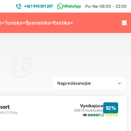
Po-Ne 08:00 - 22:00
+421 910 301 207
WhatsApp
o
Tunisko
Španielsko
Exotika
Vynikajúce
esort
92%
10674 hodnotení
nte D´Esny