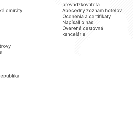
prevádzkovateľa
ké emiráty
Abecedný zoznam hotelov
Ocenenia a certifikáty
Napísali o nás
Overené cestovné
kancelárie
trovy
s
republika