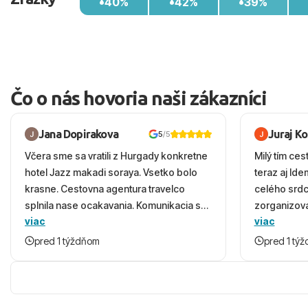
40%
42%
39%
Čo o nás hovoria naši zákazníci
Jana Dopirakova
Juraj K
5
/5
Včera sme sa vratili z Hurgady konkretne
Milý tím ces
hotel Jazz makadi soraya. Vsetko bolo
teraz aj Id
krasne. Cestovna agentura travelco
celého srd
splnila nase ocakavania. Komunikacia s
zorganizova
viac
viac
panom Michalinom uzasna a napomocna.
dovolenky 
Vsetko vysvetlil aj vo vecernych hodinach
prežili nád
pred 1 týždňom
pred 1 tý
zaco sa ospravedlnujem. Hotel krasny,
ešte dlho s
cisty. Sluzby top. Strava, prostredie,
prebehlo ab
more, snorchlovanie. Dakujeme velmi
prvotného v
pekne S pozdravom
komunikáciu