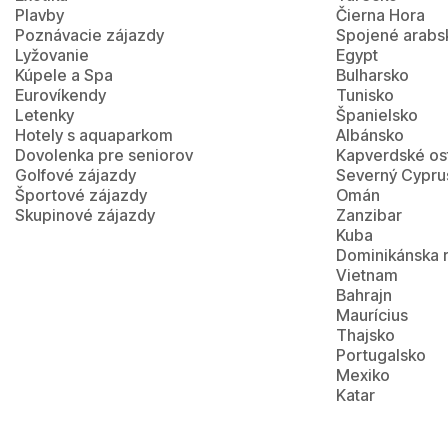
Plavby
Čierna Hora
Poznávacie zájazdy
Spojené arabs
Lyžovanie
Egypt
Kúpele a Spa
Bulharsko
Eurovíkendy
Tunisko
Letenky
Španielsko
Hotely s aquaparkom
Albánsko
Dovolenka pre seniorov
Kapverdské os
Golfové zájazdy
Severný Cypru
Športové zájazdy
Omán
Skupinové zájazdy
Zanzibar
Kuba
Dominikánska 
Vietnam
Bahrajn
Maurícius
Thajsko
Portugalsko
Mexiko
Katar