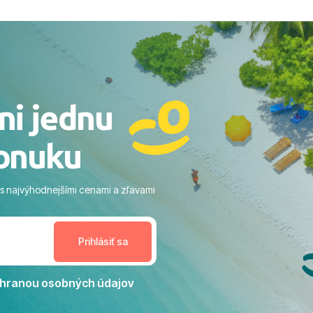
ovaní sme boli v hoteli TUI
acaranda a bola to trefa do
o nás dostalo najviac: ​Skvelé
rsonál: Vždy usmievaví,
rostliví ľudia. ​Gastro zážitok:
stré a čerstvé jedlo počas
ni jednu
​Areál a pláž: Nádherné, čisté
 veľa zelene a udržiavaná pláž
onuku
m vstupom do mora a teple
ram: Skvelé animácie a
ivity, pri ktorých sa človek ani
 s najvýhodnejšími cenami a zľavami
enudil, no zároveň bol
estoru na dokonalý relax. ​
nceláriu Travelco aj hotel TUI
Jacaranda môžeme s čistým
dporučiť každému, kto hľadá
ú dovolenku na vysokej
hranou osobných údajov
tko bolo zabezpečené na