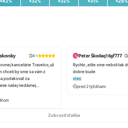
42%
32%
32%
31%
28%
oskovsky
Peter Škodaq16gf777
5
/5
tovnej kancelárie Travelco,už
Rychlo ,ešte sme neboli tak d
em chceli by sme sa vám z
dobre bude
viac
ca poďakovať za
nie našej nedávnej
pred 2 týždňami
v Turecku. Vďaka vám sme
herný čas, na ktorý budeme
ždňom
 úsmevom spomínať. ​Všetko
solútne hladko – od
Zobraziť ďalšie
ýberu zájazdu, cez ochotnú
, až po samotný transfer a