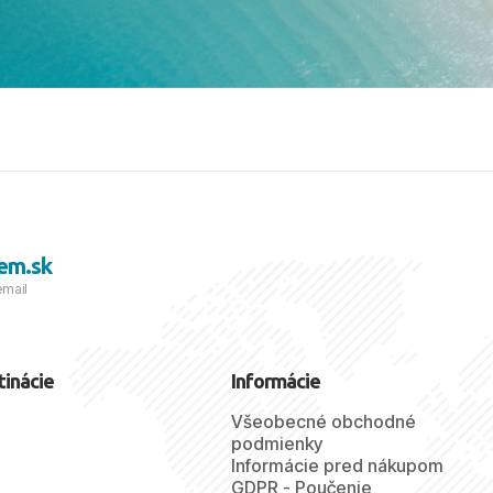
viezdičkou. ​Už teraz sa
 s nami vyrazíte nabudúce!
 skvelé spomienky. ​S
a prianím mnohých ďalších
lientov, Juraj s rodinou.
em.sk
email
tinácie
Informácie
Všeobecné obchodné
podmienky
Informácie pred nákupom
GDPR - Poučenie