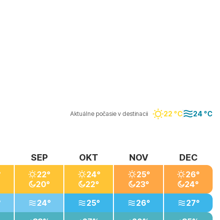
22 °C
24 °C
Aktuálne počasie v destinacii
SEP
OKT
NOV
DEC
°
22°
24°
25°
26°
20°
22°
23°
24°
°
24°
25°
26°
27°