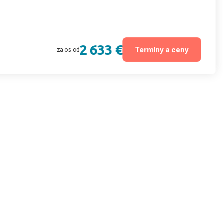
2 633 €
Termíny a ceny
za os. od