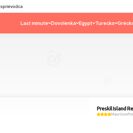
ý sprievodca
Last minute
Dovolenka
Egypt
Turecko
Gréck
Preskil Island R
Maurícius
Poi