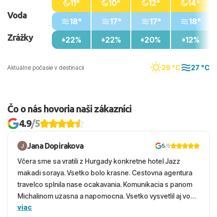
11°
10°
12°
14°
Voda
18°
17°
17°
18°
Zrážky
22%
22%
20%
12%
29 °C
27 °C
Aktuálne počasie v destinacii
Čo o nás hovoria naši zákazníci
4.9
/5
Jana Dopirakova
5
/5
Včera sme sa vratili z Hurgady konkretne hotel Jazz
makadi soraya. Vsetko bolo krasne. Cestovna agentura
travelco splnila nase ocakavania. Komunikacia s panom
Michalinom uzasna a napomocna. Vsetko vysvetlil aj vo
viac
vecernych hodinach zaco sa ospravedlnujem. Hotel