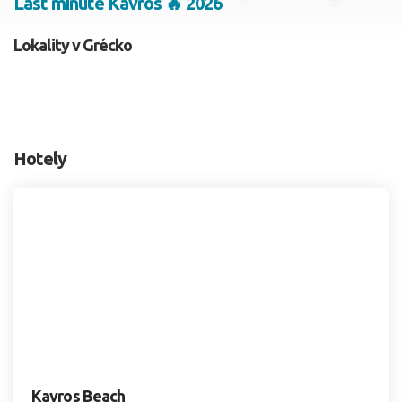
Last minute Kavros 🔥 2026
2 dospelí, 0 deti
Lokality v Grécko
Skyť
Hotely
Kavros Beach