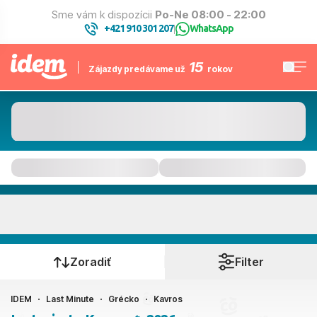
Sme vám k dispozícii
Po-Ne 08:00 - 22:00
+421 910 301 207
WhatsApp
|
15
Zájazdy predávame už
rokov
Kavros
Kedy cestujete?
Zoradiť
Filter
IDEM
Last Minute
Grécko
Kavros
Ako cestujete?