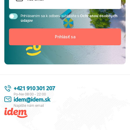
Prihlásením sa k odberu súhlasíte s
Ochranou osobných
údajov
+421 910 301 207
Po-Ne 08:00 - 22:00
idem@idem.sk
Napíšte nám email