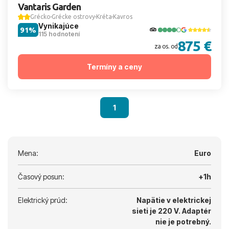
Vantaris Garden
Grécko
Grécke ostrovy
Kréta
Kavros
Vynikajúce
91%
115 hodnotení
875 €
za os. od
Termíny a ceny
1
Mena:
Euro
Časový posun:
+1h
Elektrický prúd:
Napätie v elektrickej
sieti je 220 V.
Adaptér
nie je potrebný.