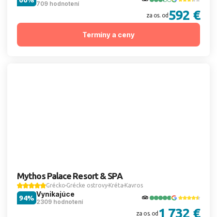
709 hodnotení
592 €
za os. od
Termíny a ceny
Mythos Palace Resort & SPA
Grécko
Grécke ostrovy
Kréta
Kavros
Vynikajúce
94%
2309 hodnotení
1 732 €
za os. od