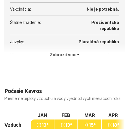
Vakcinácia:
Nie je potrebná.
Štátne zriadenie:
Prezidentská
republika
Jazyky:
Pluralitná republika
Zobraziť viac
Hlavné mesto:
Atény
Počasie Kavros
Priemerné teploty vzduchu a vody v jednotlivých mesiacoch roka
JAN
FEB
MAR
APR
Vzduch
13°
13°
15°
18°