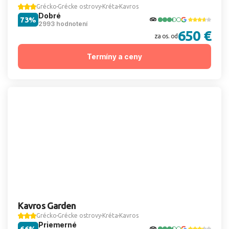
Grécko
Grécke ostrovy
Kréta
Kavros
Dobré
73%
2993 hodnotení
650 €
za os. od
Termíny a ceny
Kavros Garden
Grécko
Grécke ostrovy
Kréta
Kavros
Priemerné
66%