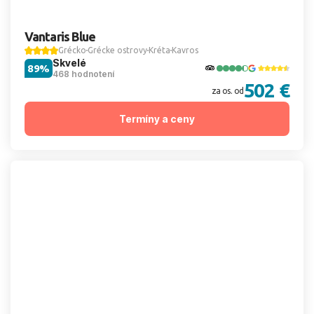
Vantaris Blue
Grécko
Grécke ostrovy
Kréta
Kavros
Skvelé
89%
468 hodnotení
502 €
za os. od
Termíny a ceny