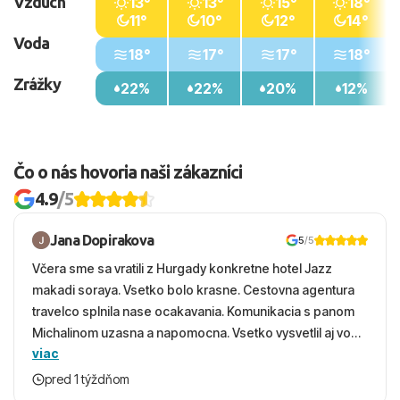
Vzduch
13°
13°
15°
18°
11°
10°
12°
14°
Voda
18°
17°
17°
18°
Zrážky
22%
22%
20%
12%
Čo o nás hovoria naši zákazníci
4.9
/5
Jana Dopirakova
5
/5
Včera sme sa vratili z Hurgady konkretne hotel Jazz
makadi soraya. Vsetko bolo krasne. Cestovna agentura
travelco splnila nase ocakavania. Komunikacia s panom
Michalinom uzasna a napomocna. Vsetko vysvetlil aj vo
viac
vecernych hodinach zaco sa ospravedlnujem. Hotel
krasny, cisty. Sluzby top. Strava, prostredie, more,
pred 1 týždňom
snorchlovanie. Dakujeme velmi pekne S pozdravom