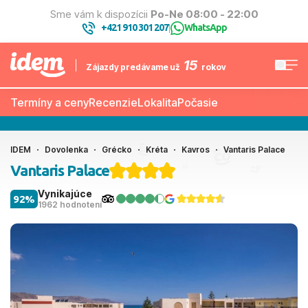
Sme vám k dispozícii
Po-Ne 08:00 - 22:00
+421 910 301 207
WhatsApp
|
15
Zájazdy predávame už
rokov
Termíny a ceny
Recenzie
Lokalita
Počasie
IDEM
Dovolenka
Grécko
Kréta
Kavros
Vantaris Palace
Vantaris Palace
Vynikajúce
92%
1962 hodnotení