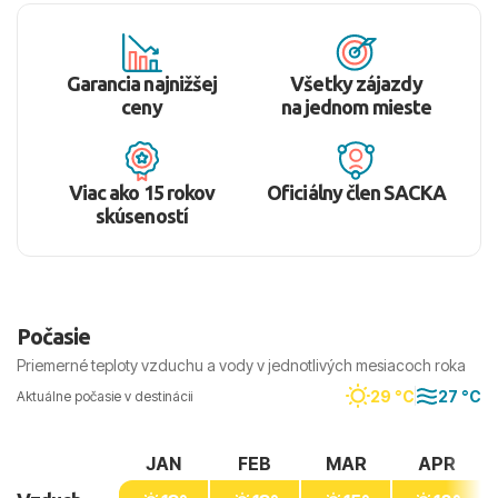
Garancia najnižšej
Všetky zájazdy
ceny
na jednom mieste
Viac ako 15 rokov
Oficiálny člen SACKA
skúseností
Počasie
Priemerné teploty vzduchu a vody v jednotlivých mesiacoch roka
29 °C
27 °C
Aktuálne počasie v destinácii
JAN
FEB
MAR
APR