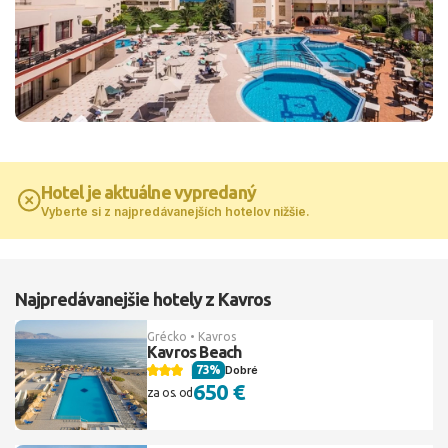
Hotel je aktuálne vypredaný
Vyberte si z najpredávanejších hotelov nižšie.
Najpredávanejšie hotely z Kavros
Grécko • Kavros
Kavros Beach
73%
Dobré
650 €
za os. od