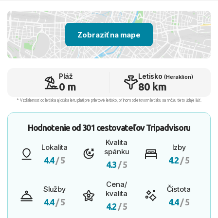
Zobraziť na mape
Pláž
Letisko
(Heraklion)
0 m
80 km
* Vzdialenosť od letiska aj dľžka letu platí pre príletové letisko, pri inom odletovom letisku sa môžu tieto údaje líšiť.
Hodnotenie od
301 cestovateľov
Tripadvisoru
Kvalita
Lokalita
Izby
spánku
4.4
/ 5
4.2
/ 5
4.3
/ 5
Cena/
Služby
Čistota
kvalita
4.4
/ 5
4.4
/ 5
4.2
/ 5