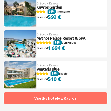
Grécko • Kavros
Kavros Garden
66%
Priemerné
592 €
za os. od
Grécko • Kavros
Mythos Palace Resort & SPA
94%
Vynikajúce
1 694 €
za os. od
Grécko • Kavros
Vantaris Blue
89%
Skvelé
510 €
za os. od
Všetky hotely z Kavros