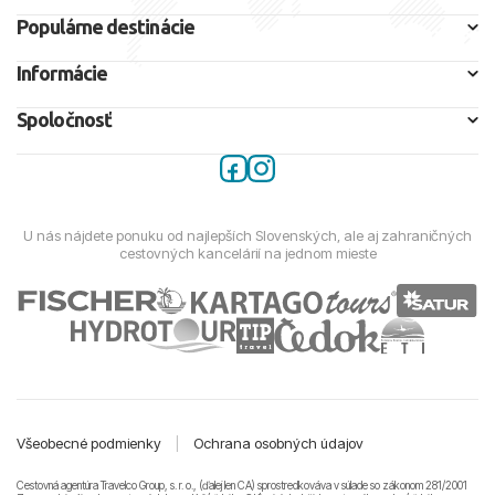
Populárne destinácie
Informácie
Spoločnosť
U nás nájdete ponuku od najlepších Slovenských, ale aj zahraničných
cestovných kancelárií na jednom mieste
Všeobecné podmienky
|
Ochrana osobných údajov
Cestovná agentúra Travelco Group, s. r. o., (ďalej len CA) sprostredkováva v súlade so zákonom 281/2001