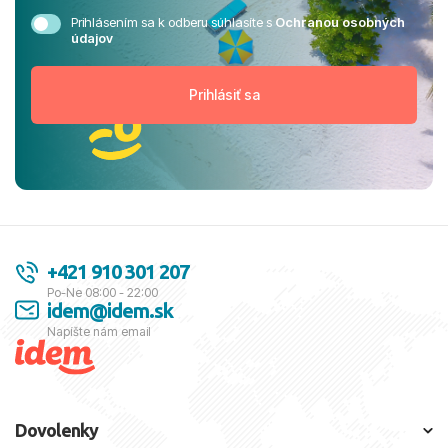
Prihlásením sa k odberu súhlasíte s
Ochranou osobných
údajov
+421 910 301 207
Po-Ne 08:00 - 22:00
idem@idem.sk
Napíšte nám email
Dovolenky