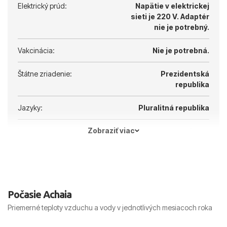
Elektrický prúd:
Napätie v elektrickej
sieti je 220 V.
Adaptér
nie je potrebný.
Vakcinácia:
Nie je potrebná.
Štátne zriadenie:
Prezidentská
republika
Jazyky:
Pluralitná republika
Zobraziť viac
Hlavné mesto:
Atény
Počasie Achaia
Priemerné teploty vzduchu a vody v jednotlivých mesiacoch roka