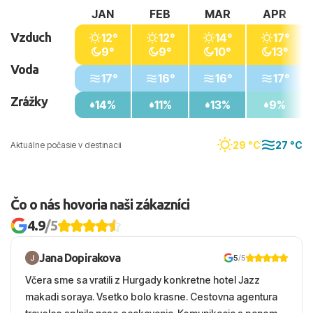
JAN
FEB
MAR
APR
Vzduch
12°
12°
14°
17°
9°
9°
10°
13°
Voda
17°
16°
16°
17°
Zrážky
14%
11%
13%
9%
29 °C
27 °C
Aktuálne počasie v destinacii
Čo o nás hovoria naši zákazníci
4.9
/5
Jana Dopirakova
5
/5
Včera sme sa vratili z Hurgady konkretne hotel Jazz
makadi soraya. Vsetko bolo krasne. Cestovna agentura