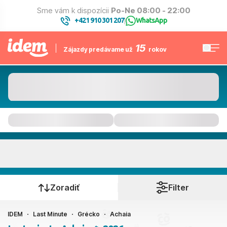
Sme vám k dispozícii
Po-Ne 08:00 - 22:00
+421 910 301 207
WhatsApp
|
15
Zájazdy predávame už
rokov
Achaia
Kedy cestujete?
Zoradiť
Filter
IDEM
Last Minute
Grécko
Achaia
Ako cestujete?