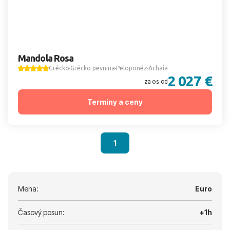
Mandola Rosa
Grécko
Grécko pevnina
Peloponéz
Achaia
2 027 €
za os. od
Termíny a ceny
1
Mena:
Euro
Časový posun:
+1h