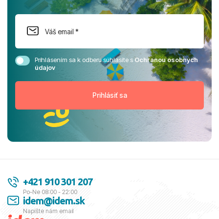
Prihlásením sa k odberu súhlasíte s
Ochranou osobných
údajov
+421 910 301 207
Po-Ne 08:00 - 22:00
idem@idem.sk
Napíšte nám email