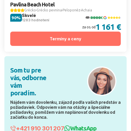
Pavlina Beach Hotel
Grécko
Grécko pevnina
Peloponéz
Achaia
Skvelé
90%
1283 hodnotení
1 161 €
za os. od
Termíny a ceny
Som tu pre
vás, odborne
vám
poradím.
Nájdem vám dovolenku, zájazd podľa vašich predstáv a
požiadaviek. Odpoviem vám na otázky a špeciálne
požiadavky, pomôžem vám naplánovať dovolenku od
začiatku do konca.
+421 910 301 207
WhatsApp