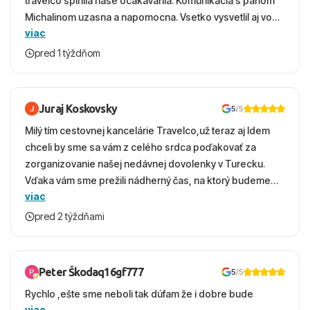
travelco splnila nase ocakavania. Komunikacia s panom
Michalinom uzasna a napomocna. Vsetko vysvetlil aj vo
viac
vecernych hodinach zaco sa ospravedlnujem. Hotel
krasny, cisty. Sluzby top. Strava, prostredie, more,
pred 1 týždňom
snorchlovanie. Dakujeme velmi pekne S pozdravom
Juraj Koskovsky
5
/5
Milý tím cestovnej kancelárie Travelco,už teraz aj Idem
chceli by sme sa vám z celého srdca poďakovať za
zorganizovanie našej nedávnej dovolenky v Turecku.
Vďaka vám sme prežili nádherný čas, na ktorý budeme
viac
ešte dlho s úsmevom spomínať. ​Všetko prebehlo
absolútne hladko – od prvotného výberu zájazdu, cez
pred 2 týždňami
ochotnú komunikáciu, až po samotný transfer a pobyt. ​
Ubytovaní sme boli v hoteli TUI Magic Life Jacaranda a
bola to trefa do čierneho! ​Čo nás dostalo najviac: ​Skvelé
Peter Škodaq16gf777
5
/5
služby a personál: Vždy usmievaví, ochotní a starostliví
Rychlo ,ešte sme neboli tak dúfam že i dobre bude
ľudia. ​Gastro zážitok: Výborné, pestré a čerstvé jedlo
viac