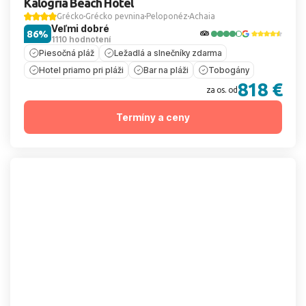
Kalogria Beach Hotel
Grécko
Grécko pevnina
Peloponéz
Achaia
Veľmi dobré
86%
1110 hodnotení
Piesočná pláž
Ležadlá a slnečníky zdarma
Hotel priamo pri pláži
Bar na pláži
Tobogány
818 €
za os. od
Termíny a ceny