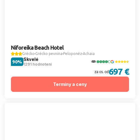
Niforeika Beach Hotel
Grécko
Grécko pevnina
Peloponéz
Achaia
Skvelé
90%
1291 hodnotení
697 €
za os. od
Termíny a ceny