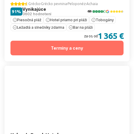
Grécko
Grécko pevnina
Peloponéz
Achaia
Vynikajúce
91%
3602 hodnotení
Piesočná pláž
Hotel priamo pri pláži
Tobogány
Ležadlá a slnečníky zdarma
Bar na pláži
1 365 €
za os. od
Termíny a ceny