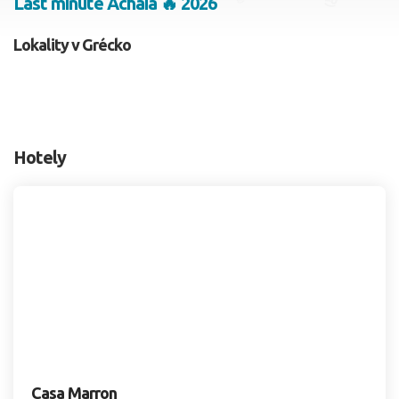
Last minute Achaia 🔥 2026
2 dospelí, 0 deti
Lokality v Grécko
Skyť
Hotely
Casa Marron