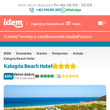
Sme vám k dispozícii
Po-Ne 08:00 - 22:00
+421 910 301 207
WhatsApp
|
15
Zájazdy predávame už
rokov
O hoteli
Termíny a ceny
Recenzie
Lokalita
Počasie
IDEM
Dovolenka
Grécko
Peloponéz
Achaia
Kalogria Beach Hotel
Kalogria Beach Hotel
Veľmi dobré
86%
1110 hodnotení