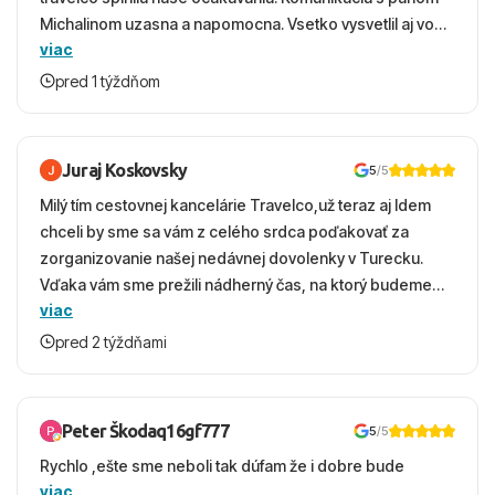
Michalinom uzasna a napomocna. Vsetko vysvetlil aj vo
viac
vecernych hodinach zaco sa ospravedlnujem. Hotel
krasny, cisty. Sluzby top. Strava, prostredie, more,
pred 1 týždňom
snorchlovanie. Dakujeme velmi pekne S pozdravom
Juraj Koskovsky
5
/5
Milý tím cestovnej kancelárie Travelco,už teraz aj Idem
chceli by sme sa vám z celého srdca poďakovať za
zorganizovanie našej nedávnej dovolenky v Turecku.
Vďaka vám sme prežili nádherný čas, na ktorý budeme
viac
ešte dlho s úsmevom spomínať. ​Všetko prebehlo
absolútne hladko – od prvotného výberu zájazdu, cez
pred 2 týždňami
ochotnú komunikáciu, až po samotný transfer a pobyt. ​
Ubytovaní sme boli v hoteli TUI Magic Life Jacaranda a
bola to trefa do čierneho! ​Čo nás dostalo najviac: ​Skvelé
Peter Škodaq16gf777
5
/5
služby a personál: Vždy usmievaví, ochotní a starostliví
Rychlo ,ešte sme neboli tak dúfam že i dobre bude
ľudia. ​Gastro zážitok: Výborné, pestré a čerstvé jedlo
viac