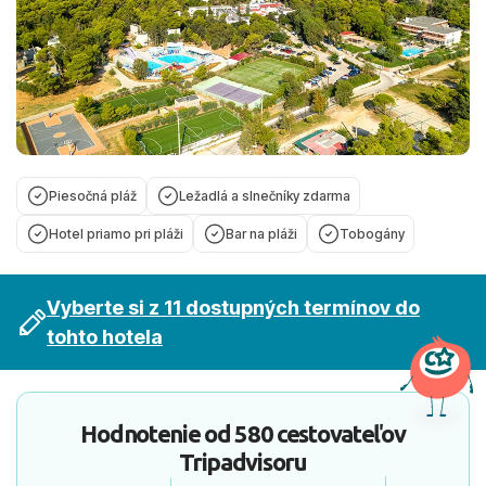
Piesočná pláž
Ležadlá a slnečníky zdarma
Hotel priamo pri pláži
Bar na pláži
Tobogány
Vyberte si z 11 dostupných termínov do
tohto hotela
Hodnotenie od
580 cestovateľov
Tripadvisoru