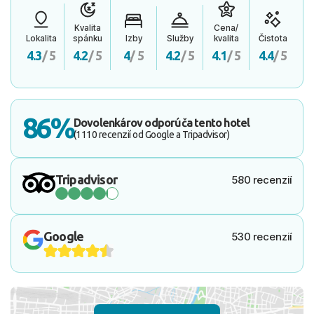
Kvalita
Cena/
Lokalita
spánku
Izby
Služby
kvalita
Čistota
4.3
/ 5
4.2
/ 5
4
/ 5
4.2
/ 5
4.1
/ 5
4.4
/ 5
86%
Dovolenkárov odporúča tento hotel
(1110 recenzií od Google a Tripadvisor)
Tripadvisor
580 recenzií
Google
530 recenzií