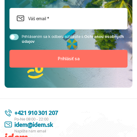
Prihlásením sa k odberu súhlasíte s
Ochranou osobných
údajov
+421 910 301 207
Po-Ne 08:00 - 22:00
idem@idem.sk
Napíšte nám email