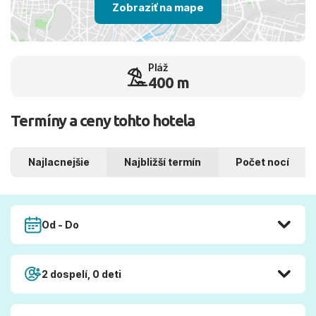
Zobraziť na mape
Pláž
400 m
Termíny a ceny tohto hotela
Najlacnejšie
Najbližší termín
Počet nocí
Od - Do
2 dospelí, 0 deti