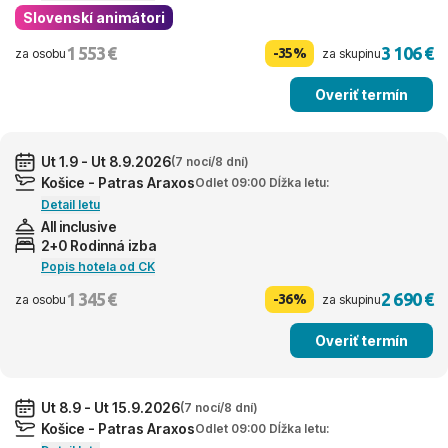
Slovenskí animátori
1 553 €
3 106 €
-35%
za osobu
za skupinu
Overiť termín
Ut 1.9 - Ut 8.9.2026
(7 nocí/8 dní)
Košice - Patras Araxos
Odlet 09:00 Dĺžka letu:
Detail letu
All inclusive
2+0 Rodinná izba
Popis hotela od CK
1 345 €
2 690 €
-36%
za osobu
za skupinu
Overiť termín
Ut 8.9 - Ut 15.9.2026
(7 nocí/8 dní)
Košice - Patras Araxos
Odlet 09:00 Dĺžka letu: