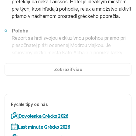
pretekajúca rieka Larissos. Hotel je ideálnym miestom
pre tých, ktorí hľadajú pohodlie, relax a množstvo aktivít
priamo v nádhernom prostredí gréckeho pobrežia.
Poloha
Rezort sa hrdí svojou exkluzívnou polohou priamo pri
piesočnatej pláži ocenenej Modrou vlajkou. Je
situovaný blízko mesta Kato Achaia a ponúka ľahký
prístup k miestnym atrakciám a kultúrnym pamiatkam.
Zobraziť viac
Ubytovanie
Kalogria Beach Hotel poskytuje moderné 2-lôžkové
izby s možnosťou 1-2 prísteliek, ideálne pre rodiny aj
páry. Každá izba má vlastnú kúpeľňu s WC a sušičom na
vlasy, minichladničku, SAT TV, telefón a balkón alebo
Rýchle tipy od nás
terasu pre relaxačné chvíle.
Dovolenka Grécko 2026
Zariadenie hotela
Last minute Grécko 2026
Hotel disponuje širokou škálou zariadenia vrátane