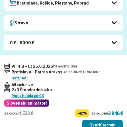
Bratislava, Košice, Piešťany, Poprad
Strava
0 € - 5000 €
Pi 14.8 - Ut 25.8.2026
(11 nocí/12 dní)
Bratislava - Patras Araxos
Odlet 08:25 Dĺžka letu:
Detail letu
All inclusive
2+0 Štandardná izba
Popis hotela od CK
Slovenskí animátori
1 523 €
2 946 €
-42%
za osobu
za skupinu
Overiť termín