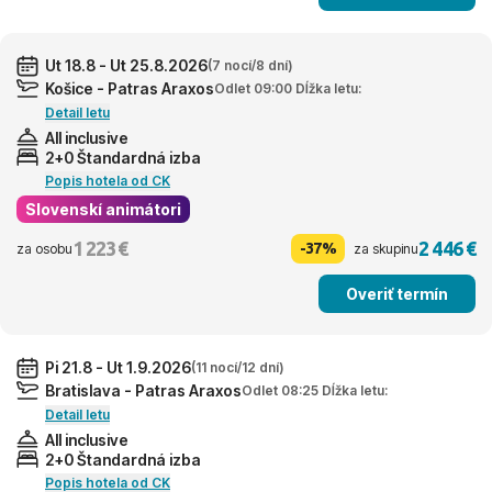
Ut 18.8 - Ut 25.8.2026
(7 nocí/8 dní)
Košice - Patras Araxos
Odlet 09:00 Dĺžka letu:
Detail letu
All inclusive
2+0 Štandardná izba
Popis hotela od CK
Slovenskí animátori
1 223 €
2 446 €
-37%
za osobu
za skupinu
Overiť termín
Pi 21.8 - Ut 1.9.2026
(11 nocí/12 dní)
Bratislava - Patras Araxos
Odlet 08:25 Dĺžka letu:
Detail letu
All inclusive
2+0 Štandardná izba
Popis hotela od CK