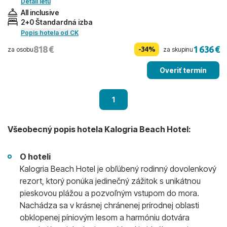
Detail letu
All inclusive
2+0 Štandardná izba
Popis hotela od CK
818 €
1 636 €
-34%
za osobu
za skupinu
Overiť termín
1
Všeobecný popis hotela Kalogria Beach Hotel:
O hoteli
Kalogria Beach Hotel je obľúbený rodinný dovolenkový
rezort, ktorý ponúka jedinečný zážitok s unikátnou
pieskovou plážou a pozvoľným vstupom do mora.
Nachádza sa v krásnej chránenej prírodnej oblasti
obklopenej píniovým lesom a harmóniu dotvára