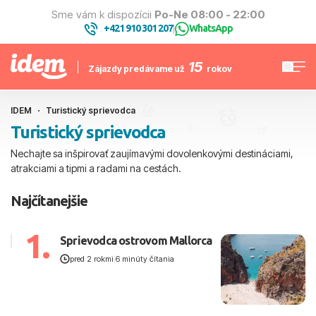
Sme vám k dispozícii
Po-Ne 08:00 - 22:00
+421 910 301 207
WhatsApp
|
15
Zájazdy predávame už
rokov
IDEM
Turistický sprievodca
Turistický sprievodca
Nechajte sa inšpirovať zaujímavými dovolenkovými destináciami,
atrakciami a tipmi a radami na cestách.
Najčítanejšie
1.
Sprievodca ostrovom Mallorca
pred 2 rokmi
|
6 minúty čítania