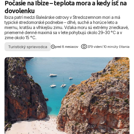
Počasie na Ibize – teplota mora a kedy ísť na
dovolenku
Ibiza patrí medzi Baleárske ostrovy v Stredozemnom mori a má
typické stredomorské podnebie – dlhé, suché a horúce leto a
miernu, kratšiu a vlhkejšiu zimu. Vďaka moru sú extrémy zriedkavé,
priemerné denné maximá sa v lete pohybujú okolo 29–30 °C a v
zime okolo 15 °C.
Turistický sprievodca
pred 8 mesiacov
379 videní
|
10 minúty čítania