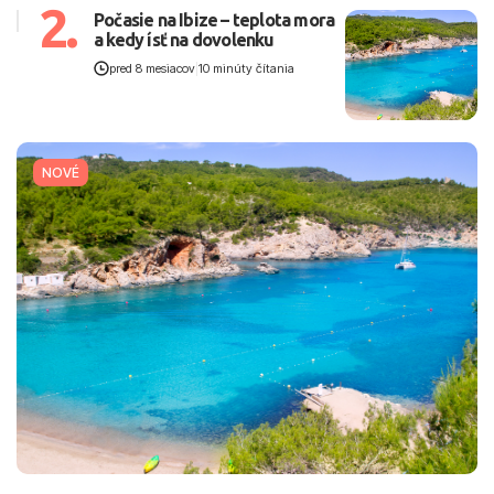
2.
Počasie na Ibize – teplota mora
a kedy ísť na dovolenku
pred 8 mesiacov
|
10 minúty čítania
NOVÉ