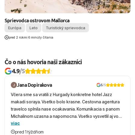
Sprievodca ostrovom Mallorca
Európa
Leto
Turistický sprievodca
pred 2 rokmi
|
6 minúty čítania
Čo o nás hovoria naši zákazníci
4.9
/5
Jana Dopirakova
5
/5
Včera sme sa vratili z Hurgady konkretne hotel Jazz
makadi soraya. Vsetko bolo krasne. Cestovna agentura
travelco splnila nase ocakavania. Komunikacia s panom
Michalinom uzasna a napomocna. Vsetko vysvetlil aj vo
viac
vecernych hodinach zaco sa ospravedlnujem. Hotel
krasny, cisty. Sluzby top. Strava, prostredie, more,
pred 1 týždňom