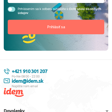
Prihlásením sa k odberu súhlasíte s
Ochranou osobných
údajov
+421 910 301 207
Po-Ne 08:00 - 22:00
idem@idem.sk
Napíšte nám email
Dovolenky