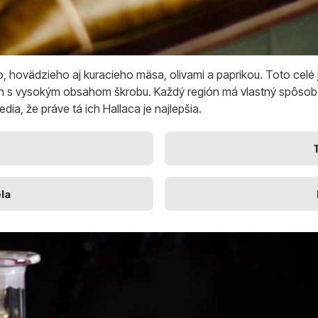
 hovädzieho aj kuracieho mäsa, olivami a paprikou. Toto celé j
án s vysokým obsahom škrobu. Každý región má vlastný spôsob 
ia, že práve tá ich Hallaca je najlepšia.
la