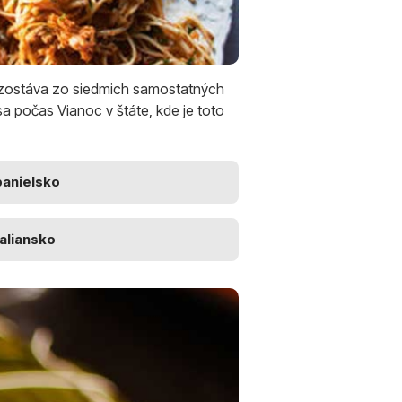
pozostáva zo siedmich samostatných
sa počas Vianoc v štáte, kde je toto
panielsko
aliansko