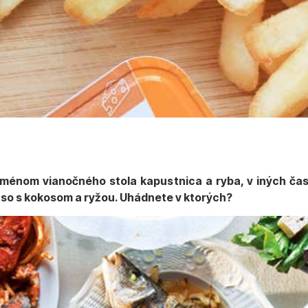
oménom vianočného stola kapustnica a ryba, v iných ča
so s kokosom a ryžou. Uhádnete v ktorých?