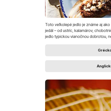
Toto veľkolepé jedlo je známe aj ak
jedál – od ustríc, kalamárov, chobotní
jedlo typickou vianočnou dobrotou, ne
Gréck
Anglick