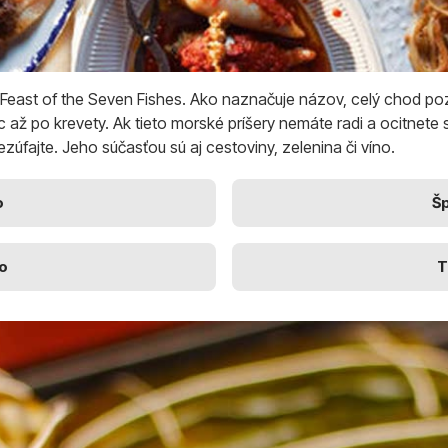
o Feast of the Seven Fishes. Ako naznačuje názov, celý chod 
c až po krevety. Ak tieto morské príšery nemáte radi a ocitnete 
zúfajte. Jeho súčasťou sú aj cestoviny, zelenina či víno.
o
Š
o
T