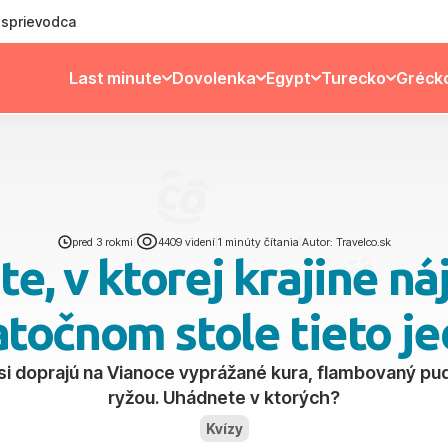
ý sprievodca
Last minute
Dovolenka
Egypt
Turecko
Gréck
pred 3 rokmi
|
4409 videní
|
1 minúty čítania
|
Autor: Travelco.sk
e, v ktorej krajine ná
atočnom stole tieto je
 si doprajú na Vianoce vyprážané kura, flambovaný p
ryžou. Uhádnete v ktorých?
Kvízy