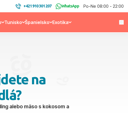
Po-Ne 08:00 - 22:00
+421 910 301 207
WhatsApp
o
Tunisko
Španielsko
Exotika
jdete na
dlá?
uding alebo mäso s kokosom a