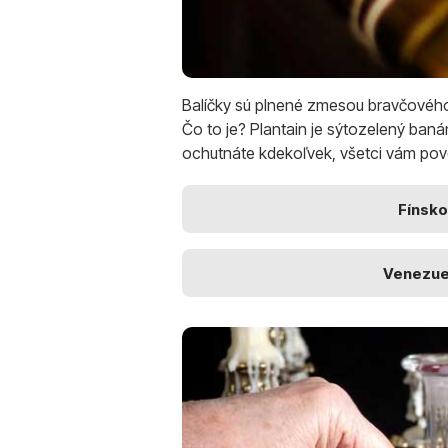
Balíčky sú plnené zmesou bravčového,
Čo to je? Plantain je sýtozelený ban
ochutnáte kdekoľvek, všetci vám poved
Fínsko
Venezue