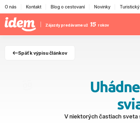
O nás
Kontakt
Blog o cestovaní
Novinky
Turistick
15
Zájazdy predávame už
rokov
Späť k výpisu článkov
Uhádnet
svi
V niektorých častiach sveta