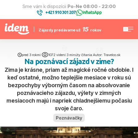
Sme vám k dispozícii
Po-Ne 08:00 - 22:00
+421 910 301 207
WhatsApp
|
15
Zájazdy predávame už
rokov
pred 3 rokmi
|
1072 videní
|
3 minúty čítania
|
Autor: Travelco.sk
Na poznávací zájazd v zime?
Zima je krásne, priam až magické ročné obdobie. I
keď ostatné, možno teplejšie mesiace v roku sú
bezpochyby výborným časom na absolvovanie
poznávacieho zájazdu, výlety v zimných
mesiacoch majú i napriek chladnejšiemu počasiu
svoje čaro.
Poznávačky