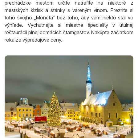
prechádzke mestom určite natrafíte na niektoré z
mestských klzísk a stánky s vareným vínom. Prezrite si
toho svojho „Moneta“ bez toho, aby vám niekto stál vo
výhľade. Vychutnajte si miestne špeciality v útulnej
reštaurácii plnej domácich štamgastov. Nakúpte začiatkom
roka za výpredajové ceny.