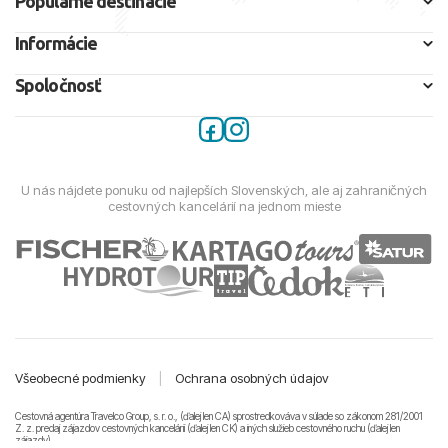
Populárne destinácie
Informácie
Spoločnosť
U nás nájdete ponuku od najlepších Slovenských, ale aj zahraničných
cestovných kancelárií na jednom mieste
Všeobecné podmienky
|
Ochrana osobných údajov
Cestovná agentúra Travelco Group, s. r. o., (ďalej len CA) sprostredkováva v súlade so zákonom 281/2001
Z. z. predaj zájazdov cestovných kancelárii (ďalej len CK) a iných služieb cestovného ruchu (ďalej len
zájazdy).