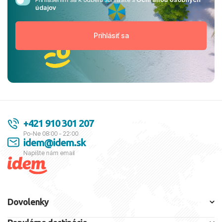
údajov
+421 910 301 207
Po-Ne 08:00 - 22:00
idem@idem.sk
Napíšte nám email
Dovolenky