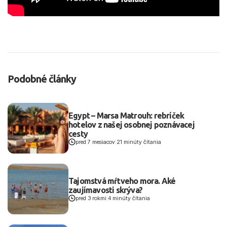
Podobné články
Egypt – Marsa Matrouh: rebríček
hotelov z našej osobnej poznávacej
cesty
pred 7 mesiacov
|
21 minúty čítania
Tajomstvá mŕtveho mora. Aké
zaujímavosti skrýva?
pred 3 rokmi
|
4 minúty čítania