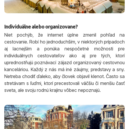
Individuálne alebo organizovane?
Niet pochýb, že internet úplne zmenil pohľad na
cestovanie. Robí ho jednoduchším, v niektorých prípadoch
aj lacnejším a ponúka nespočetné možnosti pre
individuálnych cestovateľov ako aj pre tých, ktorí
uprednostňujú poznávací zájazd organizovaný cestovnou
kanceláriou. Každý z nás má iné záujmy, predstavy a sny.
Netreba chodiť ďaleko, aby človek objavil klenot. Často sa
stretávam s ľuďmi, ktorí precestovali väčšiu či menšiu časť
sveta, ale svoju rodnú krajinu vôbec nepoznajú.