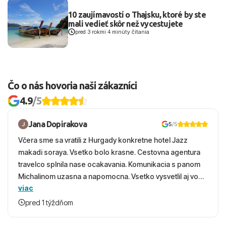
10 zaujímavostí o Thajsku, ktoré by ste
mali vedieť skôr než vycestujete
pred 3 rokmi
|
4 minúty čítania
Čo o nás hovoria naši zákazníci
4.9
/5
Jana Dopirakova
5
/5
Včera sme sa vratili z Hurgady konkretne hotel Jazz
makadi soraya. Vsetko bolo krasne. Cestovna agentura
travelco splnila nase ocakavania. Komunikacia s panom
Michalinom uzasna a napomocna. Vsetko vysvetlil aj vo
viac
vecernych hodinach zaco sa ospravedlnujem. Hotel
krasny, cisty. Sluzby top. Strava, prostredie, more,
pred 1 týždňom
snorchlovanie. Dakujeme velmi pekne S pozdravom