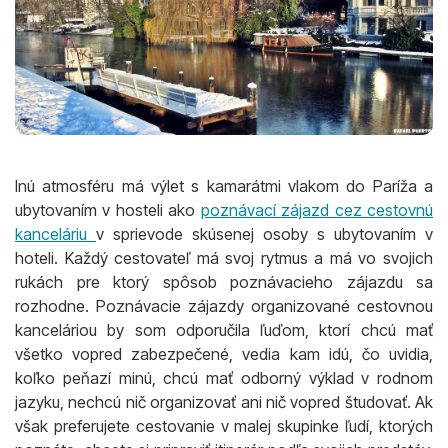
Inú atmosféru má výlet s kamarátmi vlakom do Paríža a
ubytovaním v hosteli ako
poznávací zájazd cez cestovnú
kanceláriu
v sprievode skúsenej osoby s ubytovaním v
hoteli. Každý cestovateľ má svoj rytmus a má vo svojich
rukách pre ktorý spôsob poznávacieho zájazdu sa
rozhodne. Poznávacie zájazdy organizované cestovnou
kanceláriou by som odporučila ľuďom, ktorí chcú mať
všetko vopred zabezpečené, vedia kam idú, čo uvidia,
koľko peňazí minú, chcú mať odborný výklad v rodnom
jazyku, nechcú nič organizovať ani nič vopred študovať. Ak
však preferujete cestovanie v malej skupinke ľudí, ktorých