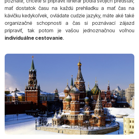
poznáte, chcete si pripraviť itinerár podľa svojich predstáv,
mať dostatok času na každú prehliadku a mať čas na
kávičku kedykoľvek, ovládate cudzie jazyky, máte aké také
organizačné schopnosti a čas si poznávací zájazd
pripraviť, tak potom je vašou jednoznačnou voľnou
individuálne cestovanie
.