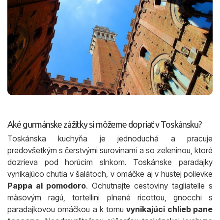
Aké gurmánske zážitky si môžeme dopriať v Toskánsku?
Toskánska kuchyňa je jednoduchá a pracuje
predovšetkým s čerstvými surovinami a so zeleninou, ktoré
dozrieva pod horúcim slnkom. Toskánske paradajky
vynikajúco chutia v šalátoch, v omáčke aj v hustej polievke
Pappa al pomodoro
. Ochutnajte cestoviny tagliatelle s
mäsovým ragú, tortellini plnené ricottou, gnocchi s
paradajkovou omáčkou a k tomu
vynikajúci chlieb pane