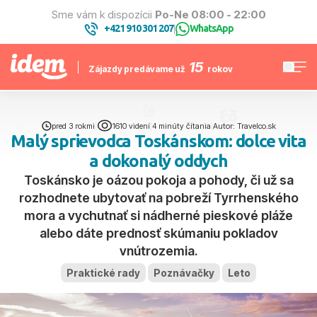
Sme vám k dispozícii
Po-Ne 08:00 - 22:00
+421 910 301 207
WhatsApp
|
15
Zájazdy predávame už
rokov
pred 3 rokmi
|
1610 videní
|
4 minúty čítania
|
Autor: Travelco.sk
Malý sprievodca Toskánskom: dolce vita
a dokonalý oddych
Toskánsko je oázou pokoja a pohody, či už sa
rozhodnete ubytovať na pobreží Tyrrhenského
mora a vychutnať si nádherné pieskové pláže
alebo dáte prednosť skúmaniu pokladov
vnútrozemia.
Praktické rady
Poznávačky
Leto