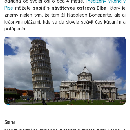
odkláňa od svojej osi o cca 4 metre.
Predĺžený víkend v
Pise
môžete
spojiť s návštevou ostrova Elba
, ktorý je
známy nielen tým, že tam žil Napoleon Bonaparte, ale aj
krásnymi plážami, kde sa dá skvele stráviť čas kúpaním a
potápaním.
Siena