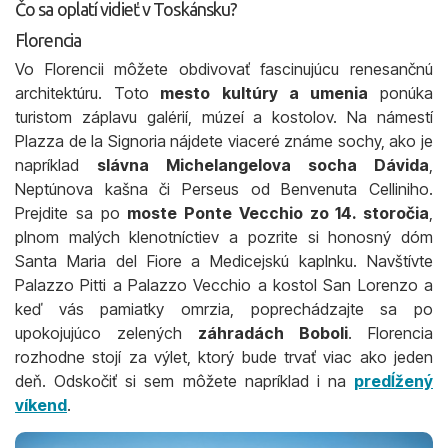
Čo sa oplatí vidieť v Toskánsku?
Florencia
Vo Florencii môžete obdivovať fascinujúcu renesančnú
architektúru. Toto
mesto kultúry a umenia
ponúka
turistom záplavu galérií, múzeí a kostolov. Na námestí
Plazza de la Signoria nájdete viaceré známe sochy, ako je
napríklad
slávna Michelangelova socha Dávida
,
Neptúnova kašna či Perseus od Benvenuta Celliniho.
Prejdite sa po
moste Ponte Vecchio zo 14. storočia
,
plnom malých klenotníctiev a pozrite si honosný dóm
Santa Maria del Fiore a Medicejskú kaplnku. Navštívte
Palazzo Pitti a Palazzo Vecchio a kostol San Lorenzo a
keď vás pamiatky omrzia, poprechádzajte sa po
upokojujúco zelených
záhradách Boboli
. Florencia
rozhodne stojí za výlet, ktorý bude trvať viac ako jeden
deň. Odskočiť si sem môžete napríklad i na
predĺžený
víkend
.