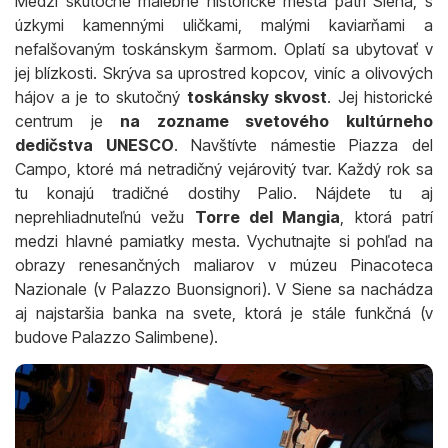
Medzi skutočne malebné historické mestá patrí Siena, s
úzkymi kamennými uličkami, malými kaviarňami a
nefalšovaným toskánskym šarmom. Oplatí sa ubytovať v
jej blízkosti. Skrýva sa uprostred kopcov, viníc a olivových
hájov a je to skutočný
toskánsky skvost
. Jej historické
centrum je
na zozname svetového kultúrneho
dedičstva UNESCO
. Navštívte námestie Piazza del
Campo, ktoré má netradičný vejárovitý tvar. Každý rok sa
tu konajú tradičné dostihy Palio. Nájdete tu aj
neprehliadnuteľnú vežu
Torre del Mangia
, ktorá patrí
medzi hlavné pamiatky mesta. Vychutnajte si pohľad na
obrazy renesančných maliarov v múzeu Pinacoteca
Nazionale (v Palazzo Buonsignori). V Siene sa nachádza
aj najstaršia banka na svete, ktorá je stále funkčná (v
budove Palazzo Salimbene).