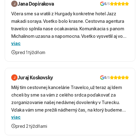
Jana Dopirakova
5
/5
Včera sme sa vratili z Hurgady konkretne hotel Jazz
makadi soraya. Vsetko bolo krasne. Cestovna agentura
travelco splnila nase ocakavania. Komunikacia s panom
Michalinom uzasna a napomocna. Vsetko vysvetlil aj vo
viac
vecernych hodinach zaco sa ospravedlnujem. Hotel
krasny, cisty. Sluzby top. Strava, prostredie, more,
pred 1 týždňom
snorchlovanie. Dakujeme velmi pekne S pozdravom
Juraj Koskovsky
5
/5
Milý tím cestovnej kancelárie Travelco,už teraz aj Idem
chceli by sme sa vám z celého srdca poďakovať za
zorganizovanie našej nedávnej dovolenky v Turecku.
Vďaka vám sme prežili nádherný čas, na ktorý budeme
viac
ešte dlho s úsmevom spomínať. ​Všetko prebehlo
absolútne hladko – od prvotného výberu zájazdu, cez
pred 2 týždňami
ochotnú komunikáciu, až po samotný transfer a pobyt. ​
Ubytovaní sme boli v hoteli TUI Magic Life Jacaranda a