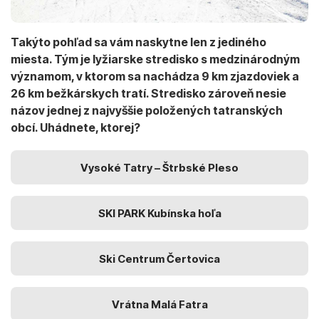
Takýto pohľad sa vám naskytne len z jediného
miesta. Tým je lyžiarske stredisko s medzinárodným
významom, v ktorom sa nachádza 9 km zjazdoviek a
26 km bežkárskych tratí. Stredisko zároveň nesie
názov jednej z najvyššie položených tatranských
obcí. Uhádnete, ktorej?
Vysoké Tatry – Štrbské Pleso
SKI PARK Kubínska hoľa
Ski Centrum Čertovica
Vrátna Malá Fatra