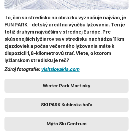
To, čím sa stredisko na obrázku vyznačuje najviac, je
FUN PARK – detský areál na výučbu lyžovania. Ten je
totiž druhým najväčším v strednej Európe. Pre
skúsenejších lyžiarov sa v stredisku nachádza 11 km
zjazdoviek a počas večerného lyžovania máte k
dispozícii 1,8-kilometrovú trať. Viete, o ktorom
lyžiarskom stredisku je reč?
Zdroj fotografie:
visitslovakia
.
com
Winter Park Martinky
SKI PARK Kubínska hoľa
Mýto Ski Centrum