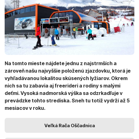
Na tomto mieste nájdete jednu z najstrmších a
zároveň našu najvyššie položenú zjazdovku, ktorá je
vyhľadávanou lokalitou skúsených lyžiarov. Okrem
nich sa tu zabavia aj freerideri a rodiny s malými
deťmi. Vysoká nadmorská výška sa odzrkadľuje v
prevádzke tohto strediska. Sneh tu totiž vydrží až 5
mesiacov v roku.
Veľká Rača Oščadnica