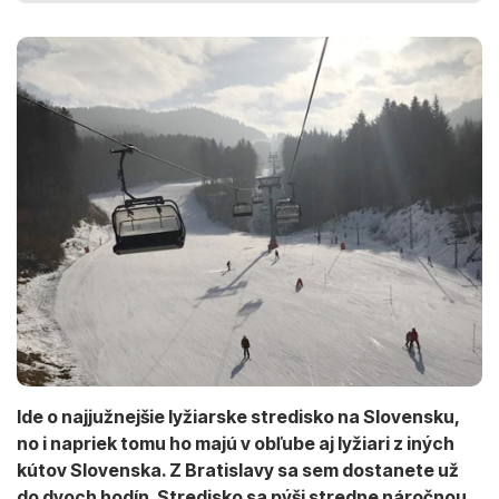
Ide o najjužnejšie lyžiarske stredisko na Slovensku,
no i napriek tomu ho majú v obľube aj lyžiari z iných
kútov Slovenska. Z Bratislavy sa sem dostanete už
do dvoch hodín. Stredisko sa pýši stredne náročnou