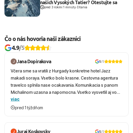
našich Vysokých Tatier? Otestujte sa
pred 3 rokmi
|
1 minúty čítania
Čo o nás hovoria naši zákazníci
4.9
/5
Jana Dopirakova
5
/5
Včera sme sa vratili z Hurgady konkretne hotel Jazz
makadi soraya. Vsetko bolo krasne. Cestovna agentura
travelco splnila nase ocakavania. Komunikacia s panom
Michalinom uzasna a napomocna. Vsetko vysvetlil aj vo
viac
vecernych hodinach zaco sa ospravedlnujem. Hotel
krasny, cisty. Sluzby top. Strava, prostredie, more,
pred 1 týždňom
snorchlovanie. Dakujeme velmi pekne S pozdravom
Juraj Koskovsky
5
/5