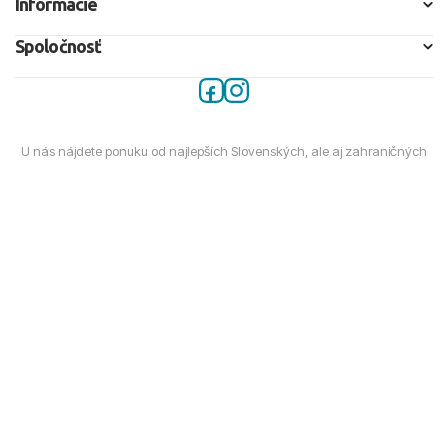
Informácie
Spoločnosť
U nás nájdete ponuku od najlepších Slovenských, ale aj zahraničných
cestovných kancelárií na jednom mieste
Všeobecné podmienky
|
Ochrana osobných údajov
Cestovná agentúra Travelco Group, s. r. o., (ďalej len CA) sprostredkováva v súlade so zákonom 281/2001
Z. z. predaj zájazdov cestovných kancelárii (ďalej len CK) a iných služieb cestovného ruchu (ďalej len
zájazdy).
© 2011-2026 Travelco Group, s. r. o. Všetky práva vyhradené.