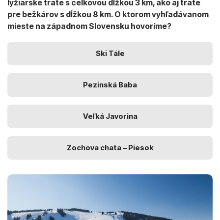
lyžiarske trate s celkovou dĺžkou 3 km, ako aj trate
pre bežkárov s dĺžkou 8 km. O ktorom vyhľadávanom
mieste na západnom Slovensku hovoríme?
Ski Tále
Pezinská Baba
Veľká Javorina
Zochova chata – Piesok