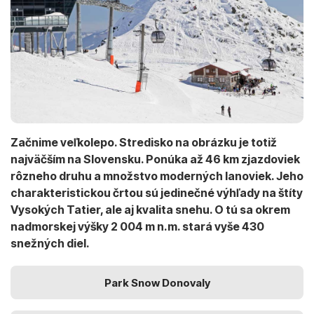
Začnime veľkolepo. Stredisko na obrázku je totiž
najväčším na Slovensku. Ponúka až 46 km zjazdoviek
rôzneho druhu a množstvo moderných lanoviek. Jeho
charakteristickou črtou sú jedinečné výhľady na štíty
Vysokých Tatier, ale aj kvalita snehu. O tú sa okrem
nadmorskej výšky 2 004 m n.m. stará vyše 430
snežných diel.
Park Snow Donovaly