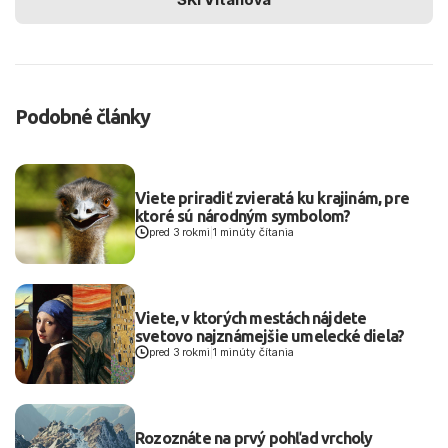
Podobné články
Viete priradiť zvieratá ku krajinám, pre
ktoré sú národným symbolom?
pred 3 rokmi
|
1 minúty čítania
Viete, v ktorých mestách nájdete
svetovo najznámejšie umelecké diela?
pred 3 rokmi
|
1 minúty čítania
Rozoznáte na prvý pohľad vrcholy