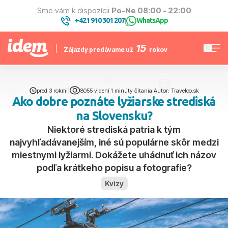
Sme vám k dispozícii
Po-Ne 08:00 - 22:00
+421 910 301 207
WhatsApp
|
15
Zájazdy predávame už
rokov
pred 3 rokmi
|
8055 videní
|
1 minúty čítania
|
Autor: Travelco.sk
Ako dobre poznáte lyžiarske strediská
na Slovensku?
Niektoré strediská patria k tým
najvyhľadávanejším, iné sú populárne skôr medzi
miestnymi lyžiarmi. Dokážete uhádnuť ich názov
podľa krátkeho popisu a fotografie?
Kvízy