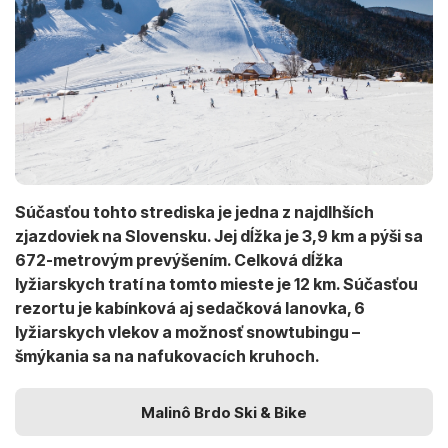
Súčasťou tohto strediska je jedna z najdlhších
zjazdoviek na Slovensku. Jej dĺžka je 3,9 km a pýši sa
672-metrovým prevýšením. Celková dĺžka
lyžiarskych tratí na tomto mieste je 12 km. Súčasťou
rezortu je kabínková aj sedačková lanovka, 6
lyžiarskych vlekov a možnosť snowtubingu –
šmýkania sa na nafukovacích kruhoch.
Malinô Brdo Ski & Bike