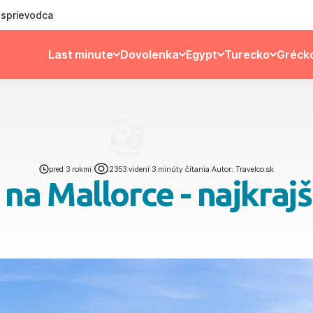
ý sprievodca
Last minute
Dovolenka
Egypt
Turecko
Gréck
pred 3 rokmi
|
2353 videní
|
3 minúty čítania
|
Autor: Travelco.sk
 na Mallorce - najkraj