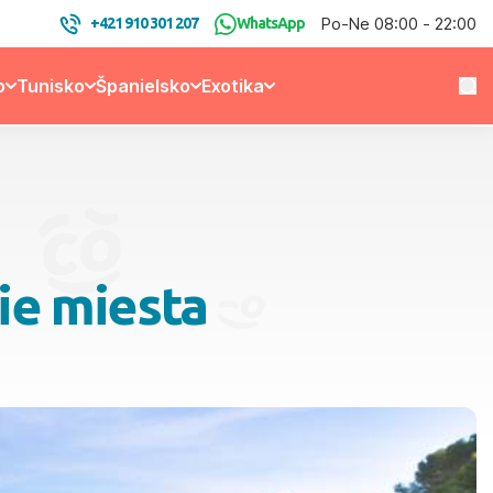
Po-Ne 08:00 - 22:00
+421 910 301 207
WhatsApp
o
Tunisko
Španielsko
Exotika
šie miesta