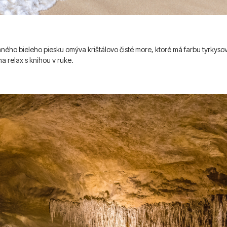
emného bieleho piesku omýva krištálovo čisté more, ktoré má farbu tyrkys
 relax s knihou v ruke.