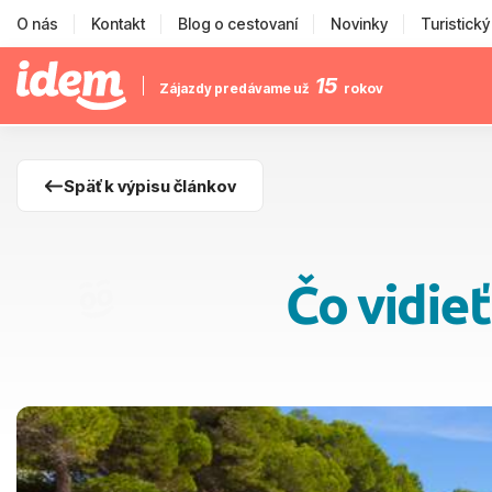
O nás
Kontakt
Blog o cestovaní
Novinky
Turistick
15
Zájazdy predávame už
rokov
Späť k výpisu článkov
Čo vidieť