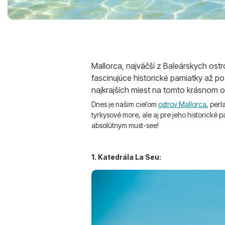
Mallorca, najväčší z Baleárskych ostr
fascinujúce historické pamiatky až 
najkrajších miest na tomto krásnom os
Dnes je našim cieľom
ostrov Mallorca
, perl
tyrkysové more, ale aj pre jeho historické 
absolútnym must-see!
1. Katedrála La Seu: