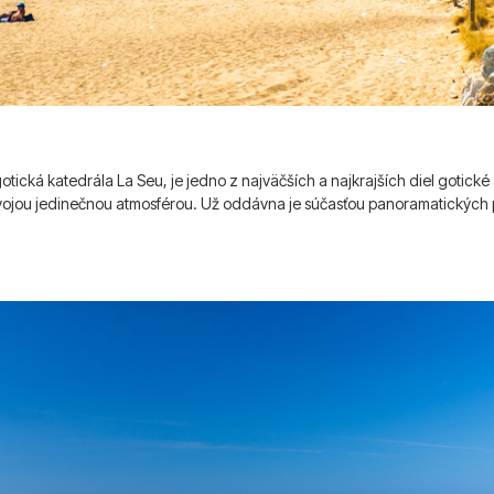
gotická katedrála La Seu, je jedno z najväčších a najkrajších diel gotick
svojou jedinečnou atmosférou. Už oddávna je súčasťou panoramatických