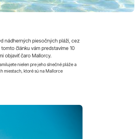
. Od nádherných piesočných pláží, cez
V tomto článku vám predstavíme 10
i objaviť čaro Mallorcy.
amilujete nielen pre jeho slnečné pláže a
ich miestach, ktoré sú na Mallorce