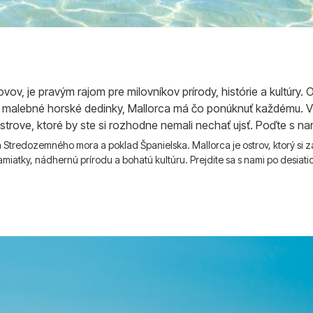
ovov, je pravým rajom pre milovníkov prírody, histórie a kultúry
po malebné horské dedinky, Mallorca má čo ponúknuť každému. 
trove, ktoré by ste si rozhodne nemali nechať ujsť. Poďte s nam
a Stredozemného mora a poklad Španielska. Mallorca je ostrov, ktorý si z
pamiatky, nádhernú prírodu a bohatú kultúru. Prejdite sa s nami po desiat