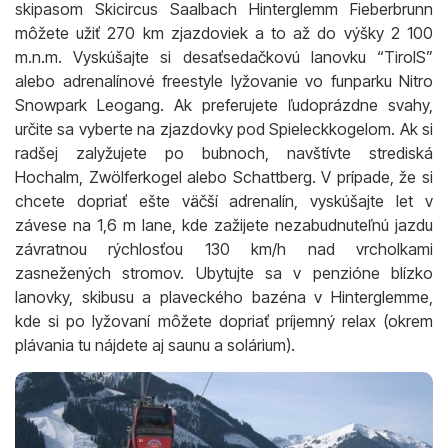
skipasom Skicircus Saalbach Hinterglemm Fieberbrunn
môžete užiť 270 km zjazdoviek a to až do výšky 2 100
m.n.m. Vyskúšajte si desaťsedačkovú lanovku “TirolS”
alebo adrenalínové freestyle lyžovanie vo funparku Nitro
Snowpark Leogang. Ak preferujete ľudoprázdne svahy,
určite sa vyberte na zjazdovky pod Spieleckkogelom. Ak si
radšej zalyžujete po bubnoch, navštívte strediská
Hochalm, Zwölferkogel alebo Schattberg. V prípade, že si
chcete dopriať ešte väčší adrenalín, vyskúšajte let v
závese na 1,6 m lane, kde zažijete nezabudnuteľnú jazdu
závratnou rýchlosťou 130 km/h nad vrcholkami
zasnežených stromov. Ubytujte sa v penzióne blízko
lanovky, skibusu a plaveckého bazéna v Hinterglemme,
kde si po lyžovaní môžete dopriať príjemný relax (okrem
plávania tu nájdete aj saunu a solárium).