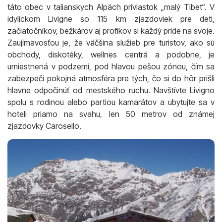
táto obec v talianskych Alpách prívlastok „malý Tibet“. V
idylickom Livigne so 115 km zjazdoviek pre deti,
začiatočníkov, bežkárov aj profíkov si každý príde na svoje.
Zaujímavosťou je, že väčšina služieb pre turistov, ako sú
obchody, diskotéky, wellnes centrá a podobne, je
umiestnená v podzemí, pod hlavou pešou zónou, čím sa
zabezpečí pokojná atmosféra pre tých, čo si do hôr prišli
hlavne odpočinúť od mestského ruchu. Navštívte Livigno
spolu s rodinou alebo partiou kamarátov a ubytujte sa v
hoteli priamo na svahu, len 50 metrov od známej
zjazdovky Carosello.