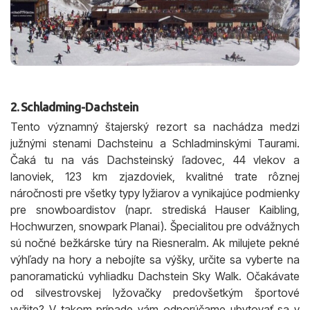
2. Schladming-Dachstein
Tento významný štajerský rezort sa nachádza medzi
južnými stenami Dachsteinu a Schladminskými Taurami.
Čaká tu na vás Dachsteinský ľadovec, 44 vlekov a
lanoviek, 123 km zjazdoviek, kvalitné trate rôznej
náročnosti pre všetky typy lyžiarov a vynikajúce podmienky
pre snowboardistov (napr. strediská Hauser Kaibling,
Hochwurzen, snowpark Planai). Špecialitou pre odvážnych
sú nočné bežkárske túry na Riesneralm. Ak milujete pekné
výhľady na hory a nebojíte sa výšky, určite sa vyberte na
panoramatickú vyhliadku Dachstein Sky Walk. Očakávate
od silvestrovskej lyžovačky predovšetkým športové
vyžite? V takom prípade vám odporúčame ubytovať sa v