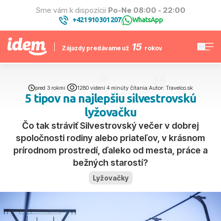
Sme vám k dispozícii
Po-Ne 08:00 - 22:00
+421 910 301 207
WhatsApp
|
15
Zájazdy predávame už
rokov
pred 3 rokmi
|
1280 videní
|
4 minúty čítania
|
Autor: Travelco.sk
5 tipov na najlepšiu silvestrovskú
lyžovačku
Čo tak stráviť Silvestrovský večer v dobrej
spoločnosti rodiny alebo priateľov, v krásnom
prírodnom prostredí, ďaleko od mesta, práce a
bežných starostí?
Lyžovačky