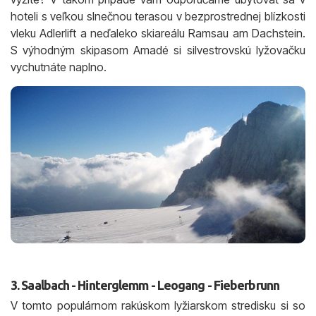
hoteli s veľkou slnečnou terasou v bezprostrednej blízkosti
vleku Adlerlift a neďaleko skiareálu Ramsau am Dachstein.
S výhodným skipasom Amadé si silvestrovskú lyžovačku
vychutnáte naplno.
3. Saalbach - Hinterglemm - Leogang - Fieberbrunn
V tomto populárnom rakúskom lyžiarskom stredisku si so