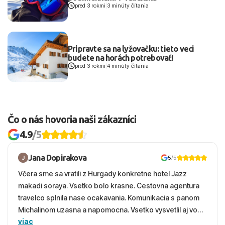
pred 3 rokmi
|
3 minúty čítania
Pripravte sa na lyžovačku: tieto veci
budete na horách potrebovať!
pred 3 rokmi
|
4 minúty čítania
Čo o nás hovoria naši zákazníci
4.9
/5
Jana Dopirakova
5
/5
Včera sme sa vratili z Hurgady konkretne hotel Jazz
makadi soraya. Vsetko bolo krasne. Cestovna agentura
travelco splnila nase ocakavania. Komunikacia s panom
Michalinom uzasna a napomocna. Vsetko vysvetlil aj vo
viac
vecernych hodinach zaco sa ospravedlnujem. Hotel