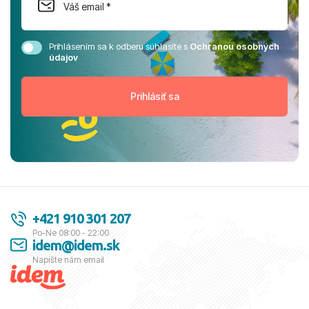
Prihlásením sa k odberu súhlasíte s
Ochranou osobných
údajov
+421 910 301 207
Po-Ne 08:00 - 22:00
idem@idem.sk
Napíšte nám email