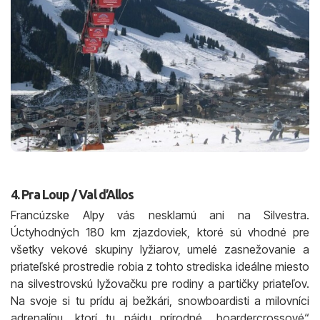
4. Pra Loup / Val d’Allos
Francúzske Alpy vás nesklamú ani na Silvestra.
Úctyhodných 180 km zjazdoviek, ktoré sú vhodné pre
všetky vekové skupiny lyžiarov, umelé zasnežovanie a
priateľské prostredie robia z tohto strediska ideálne miesto
na silvestrovskú lyžovačku pre rodiny a partičky priateľov.
Na svoje si tu prídu aj bežkári, snowboardisti a milovníci
adrenalínu, ktorí tu nájdu prírodné „boardercrossové“