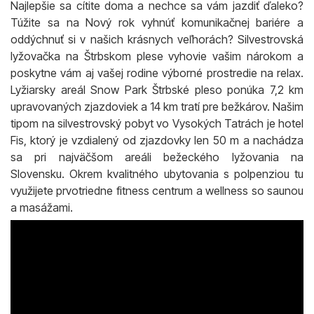
Najlepšie sa cítite doma a nechce sa vám jazdiť ďaleko?
Túžite sa na Nový rok vyhnúť komunikačnej bariére a
oddýchnuť si v našich krásnych veľhorách? Silvestrovská
lyžovačka na Štrbskom plese vyhovie vašim nárokom a
poskytne vám aj vašej rodine výborné prostredie na relax.
Lyžiarsky areál Snow Park Štrbské pleso ponúka 7,2 km
upravovaných zjazdoviek a 14 km tratí pre bežkárov. Našim
tipom na silvestrovský pobyt vo Vysokých Tatrách je hotel
Fis, ktorý je vzdialený od zjazdovky len 50 m a nachádza
sa pri najväčšom areáli bežeckého lyžovania na
Slovensku. Okrem kvalitného ubytovania s polpenziou tu
využijete prvotriedne fitness centrum a wellness so saunou
a masážami.