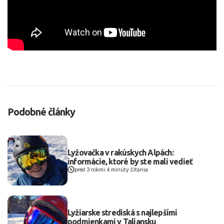
Podobné články
Lyžovačka v rakúskych Alpách:
informácie, ktoré by ste mali vedieť
pred 3 rokmi
|
4 minúty čítania
Lyžiarske strediská s najlepšími
podmienkami v Taliansku